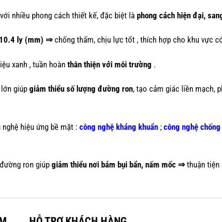
ới nhiều phong cách thiết kế, đặc biệt là
phong cách hiện đại, san
10.4 ly (mm) ⇒
chống thấm, chịu lực tốt , thích hợp cho khu vực có
iệu xanh , tuần hoàn
thân thiện với môi trường
.
 lớn giúp
giảm thiểu số lượng đường ron
, tạo cảm giác liền mạch,
 nghệ hiệu ứng bề mặt :
công nghệ kháng khuẩn
;
công nghệ chống 
 đường ron giúp
giảm thiểu nơi bám bụi bẩn, nấm mốc ⇒
thuận tiện 
AM
HỖ TRỢ KHÁCH HÀNG