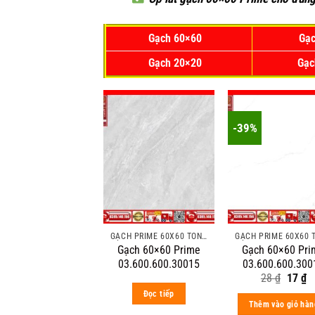
Gạch 60×60
Gạc
Gạch 20×20
Gạc
-39%
GẠCH PRIME 60X60 TÔNG MÀU ĐẬM VÂN ĐÁ
Gạch 60×60 Prime
Gạch 60×60 Pri
03.600.600.30015
03.600.600.300
Origin
C
28
₫
17
₫
price
pr
Đọc tiếp
was:
is
Thêm vào giỏ hàn
28 ₫.
17