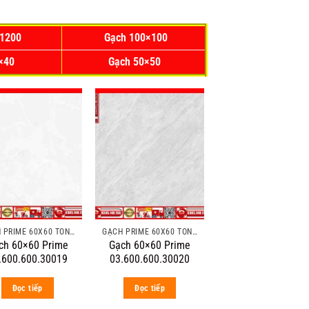
×1200
Gạch 100×100
0×40
Gạch 50×50
GẠCH PRIME 60X60 TÔNG MÀU ĐẬM VÂN ĐÁ
GẠCH PRIME 60X60 TÔNG MÀU ĐẬM VÂN ĐÁ
ch 60×60 Prime
Gạch 60×60 Prime
.600.600.30019
03.600.600.30020
Đọc tiếp
Đọc tiếp