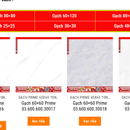
h 80×80
Gạch 60×120
Gạch 80
h 25×25
Gạch 30×30
Gạch 4
GẠCH PRIME 60X60 TÔNG MÀU ĐẬM VÂN ĐÁ
GẠCH PRIME 60X60 TÔNG MÀU ĐẬM VÂN ĐÁ
GẠCH PRIME 60X60 TÔNG MÀU ĐẬM VÂN ĐÁ
me
Gạch 60×60 Prime
Gạch 60×60 Prime
Gạ
16
03.600.600.30017
03.600.600.30018
03
al
urrent
ice
Đọc tiếp
Đọc tiếp
:
g
 ₫.