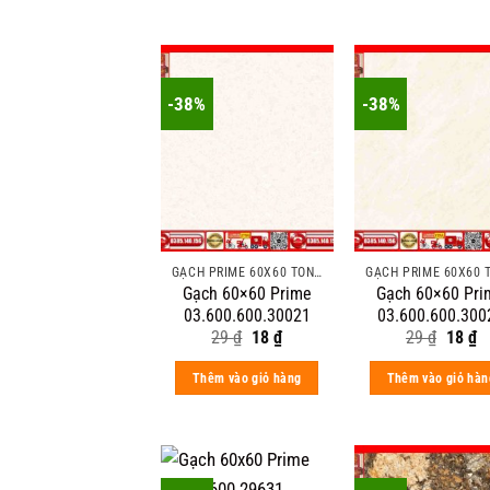
-38%
-38%
GẠCH PRIME 60X60 TÔNG MÀU ĐẬM VÂN ĐÁ
Gạch 60×60 Prime
Gạch 60×60 Pri
03.600.600.30021
03.600.600.300
Original
Current
Origin
C
29
₫
18
₫
29
₫
18
₫
price
price
price
pr
was:
is:
was:
is
Thêm vào giỏ hàng
Thêm vào giỏ hàn
29 ₫.
18 ₫.
29 ₫.
18