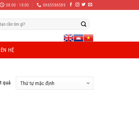
08:00 - 18:00
0965586589
m
ếm:
IÊN HỆ
t quả