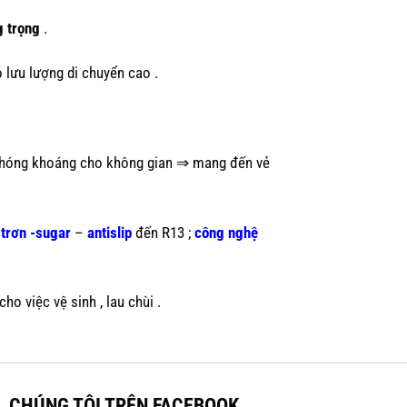
g trọng
.
 lưu lượng di chuyển cao .
 phóng khoáng cho không gian ⇒ mang đến vẻ
trơn -sugar
–
antislip
đến R13 ;
công nghệ
cho việc vệ sinh , lau chùi
.
CHÚNG TÔI TRÊN FACEBOOK