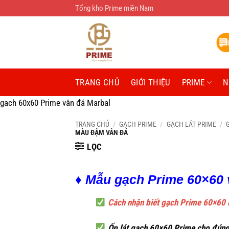
Bỏ
Tổng kho Prime miền Nam
qua
nội
dung
TRANG CHỦ
GIỚI THIỆU
PRIME
N
gach 60x60 Prime vân đá Marbal
TRANG CHỦ
/
GẠCH PRIME
/
GẠCH LÁT PRIME
/
MÀU ĐẬM VÂN ĐÁ
LỌC
♦ Mẫu gạch Prime 60×60 
Cách nhận biết gạch Prime 60×60 l
Ốp lát gạch 60×60 Prime cho đúng