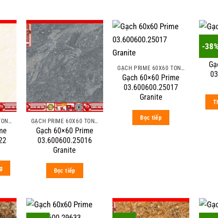
-38
Gạ
GẠCH PRIME 60X60 TÔNG MÀU ĐẬM VÂN ĐÁ
03
Gạch 60×60 Prime
03.600600.25017
Granite
T
Đọc tiếp
GẠCH PRIME 60X60 TÔNG MÀU ĐẬM VÂN ĐÁ
GẠCH PRIME 60X60 TÔNG MÀU ĐẬM VÂN ĐÁ
me
Gạch 60×60 Prime
22
03.600600.25016
al
urrent
Granite
ice
:
g
Đọc tiếp
 ₫.