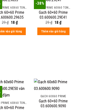
%
-38%
GẠCH PRIME 60X60 TÔNG MÀU ĐẬM VÂN ĐÁ
GẠCH PRIME 60X60 TÔNG MÀU ĐẬM VÂN ĐÁ
ch 60×60 Prime
Gach 60×60 Prime
.600600.29635
03.600600.29E41
Original
Current
Original
Current
29
₫
18
₫
29
₫
18
₫
price
price
price
price
was:
is:
was:
is:
hêm vào giỏ hàng
Thêm vào giỏ hàng
29 ₫.
18 ₫.
29 ₫.
18 ₫.
%
GẠCH 60X60 PRIME
Gạch 60×60 Prime
GẠCH PRIME 60X60 TÔNG MÀU ĐẬM VÂN ĐÁ
03.600600.9090
ch 60×60 Prime