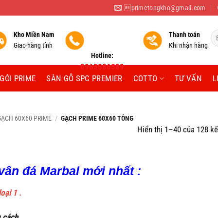
primetongkho@gmail.com
Tì
Kho Miền Nam
Thanh toán
ki
Giao hàng tỉnh
Khi nhận hàng
Hotline:
0965586589
GÓI PRIME
SÀN GỖ SPC PREMIER
COTTO
TƯ VẤN
L
GẠCH 60X60 PRIME
/
GẠCH PRIME 60X60 TÔNG
Hiển thị 1–40 của 128 kế
vân đá Marbal mới nhất :
oại 1 .
 cách .