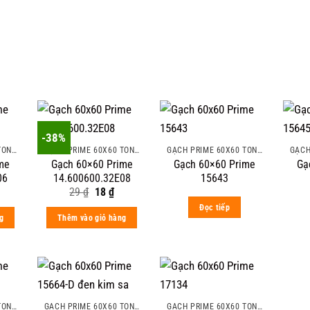
-38%
GẠCH PRIME 60X60 TÔNG MÀU ĐẬM VÂN ĐÁ
GẠCH PRIME 60X60 TÔNG MÀU ĐẬM VÂN ĐÁ
GẠCH PRIME 60X60 TÔNG MÀU ĐẬM VÂN ĐÁ
me
Gạch 60×60 Prime
Gạch 60×60 Prime
Gạ
06
14.600600.32E08
15643
al
urrent
Original
Current
29
₫
18
₫
ice
price
price
Đọc tiếp
:
was:
is:
g
Thêm vào giỏ hàng
 ₫.
29 ₫.
18 ₫.
GẠCH PRIME 60X60 TÔNG MÀU ĐẬM VÂN ĐÁ
GẠCH PRIME 60X60 TÔNG MÀU ĐẬM VÂN ĐÁ
GẠCH PRIME 60X60 TÔNG MÀU ĐẬM VÂN ĐÁ