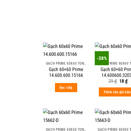
-38%
GẠCH PRIME 60X60 TÔNG MÀU ĐẬM VÂN ĐÁ
Gạch 60×60 Prime
Gạch 60×60 Pri
14.600.600.15166
14.600600.32E
Origin
C
29
₫
18
₫
price
pr
Đọc tiếp
was:
is
Thêm vào giỏ hàn
29 ₫.
18
GẠCH PRIME 60X60 TÔNG MÀU ĐẬM VÂN ĐÁ