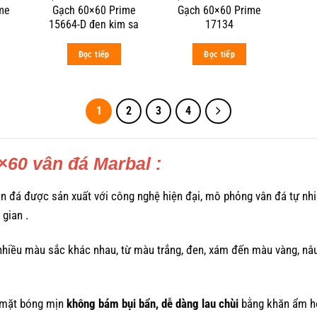
me
Gạch 60×60 Prime
Gạch 60×60 Prime
15664-D đen kim sa
17134
Đọc tiếp
Đọc tiếp
1
2
3
4
×60 vân đá Marbal :
n đá được sản xuất với công nghệ hiện đại, mô phỏng vân đá tự nh
gian .
hiều màu sắc khác nhau, từ màu trắng, đen, xám đến màu vàng, nâ
 mặt bóng mịn
không bám bụi bẩn, dễ dàng lau chùi
bằng khăn ẩm h