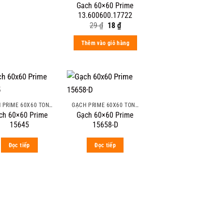
Gach 60×60 Prime
13.600600.17722
Original
Current
29
₫
18
₫
price
price
was:
is:
Thêm vào giỏ hàng
29 ₫.
18 ₫.
GẠCH PRIME 60X60 TÔNG MÀU ĐẬM VÂN ĐÁ
GẠCH PRIME 60X60 TÔNG MÀU ĐẬM VÂN ĐÁ
ch 60×60 Prime
Gạch 60×60 Prime
15645
15658-D
Đọc tiếp
Đọc tiếp