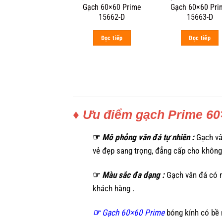
Gạch 60×60 Prime
Gạch 60×60 Pri
15662-D
15663-D
Đọc tiếp
Đọc tiếp
♦ Ưu điểm gạch Prime 60
☞
Mô phỏng vân đá tự nhiên :
Gạch vâ
vẻ đẹp sang trọng, đẳng cấp cho không 
☞
Màu sắc đa dạng :
Gạch vân đá có n
khách hàng .
☞
Gạch 60×60 Prime
bóng kính có bề