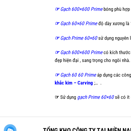
☞
Gạch 600×600 Prime
bóng phù hợp v
☞
Gạch 60×60 Prime
độ dày xương là
☞
Gạch Prime 60×60
sử dụng nguyên l
☞
Gạch 600×600 Prime
có kích thước
đẹp hiện đại , sang trọng cho ngôi nhà.
☞
Gạch 60 60 Prime
áp dụng các công
khắc kim – Carving
;…
.
☞
Sử dụng
gạch Prime 60×60
sẽ có ít
TỔNG KHO CÔNG TY TẠI MIỀN N