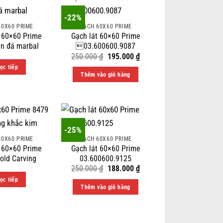
-22%
60X60 PRIME
GẠCH 60X60 PRIME
t 60×60 Prime
Gạch lát 60×60 Prime
n đá marbal
03.600600.9087
Original
Current
250.000
₫
195.000
₫
price
price
ọc tiếp
was:
is:
Thêm vào giỏ hàng
250.000 ₫.
195.000 ₫.
-25%
60X60 PRIME
GẠCH 60X60 PRIME
t 60×60 Prime
Gạch lát 60×60 Prime
old Carving
03.600600.9125
Original
Current
250.000
₫
188.000
₫
price
price
ọc tiếp
was:
is:
Thêm vào giỏ hàng
250.000 ₫.
188.000 ₫.