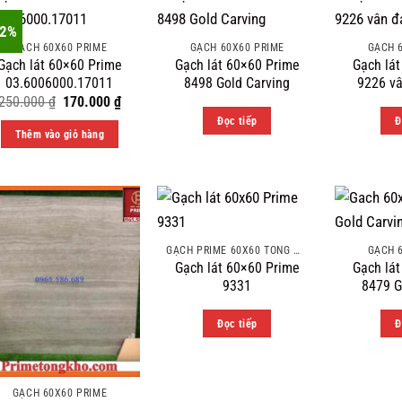
32%
GẠCH 60X60 PRIME
GẠCH 60X60 PRIME
GẠCH 
Gạch lát 60×60 Prime
Gạch lát 60×60 Prime
Gạch lá
03.6006000.17011
8498 Gold Carving
9226 vâ
Original
Current
250.000
₫
170.000
₫
price
price
Đọc tiếp
Đ
was:
is:
Thêm vào giỏ hàng
250.000 ₫.
170.000 ₫.
GẠCH PRIME 60X60 TÔNG MÀU ĐẬM VÂN ĐÁ
GẠCH 
Gạch lát 60×60 Prime
Gạch lá
9331
8479 G
Đọc tiếp
Đ
GẠCH 60X60 PRIME