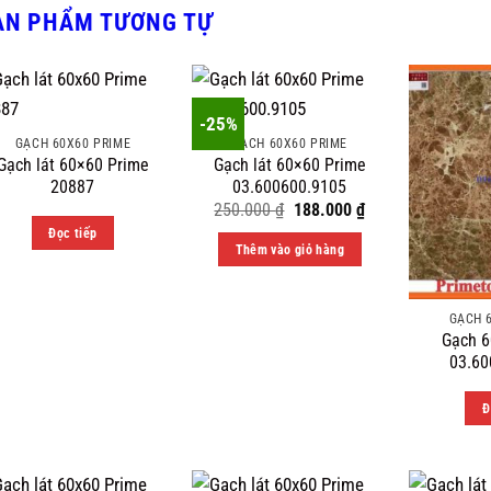
ẢN PHẨM TƯƠNG TỰ
-25%
GẠCH 60X60 PRIME
GẠCH 60X60 PRIME
Gạch lát 60×60 Prime
Gạch lát 60×60 Prime
20887
03.600600.9105
Original
Current
250.000
₫
188.000
₫
price
price
Đọc tiếp
was:
is:
Thêm vào giỏ hàng
250.000 ₫.
188.000 ₫.
GẠCH 
Gạch 6
03.60
Đ