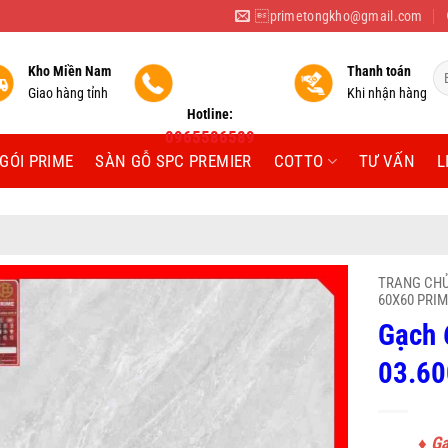
primetongkho@gmail.com
Tì
Kho Miền Nam
Thanh toán
ki
Giao hàng tỉnh
Khi nhận hàng
Hotline:
0965586589
GÓI PRIME
SÀN GỖ SPC PREMIER
COTTO
TƯ VẤN
L
TRANG CH
60X60 PRI
Gạch 
03.60
♦ G