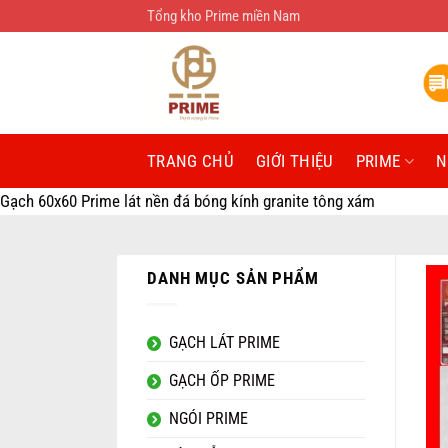
Bỏ
Tổng kho Prime miền Nam
qua
nội
dung
TRANG CHỦ
GIỚI THIỆU
PRIME
N
Gạch 60x60 Prime lát nền đá bóng kính granite tông xám
DANH MỤC SẢN PHẨM
GẠCH LÁT PRIME
GẠCH ỐP PRIME
NGÓI PRIME