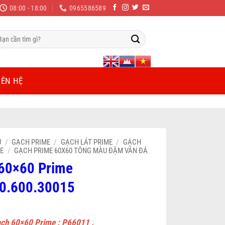
08:00 - 18:00
0965586589
m
ếm:
IÊN HỆ
Ủ
/
GẠCH PRIME
/
GẠCH LÁT PRIME
/
GẠCH
ME
/
GẠCH PRIME 60X60 TÔNG MÀU ĐẬM VÂN ĐÁ
60×60 Prime
0.600.30015
ạch 60×60 Prime : P66011 .