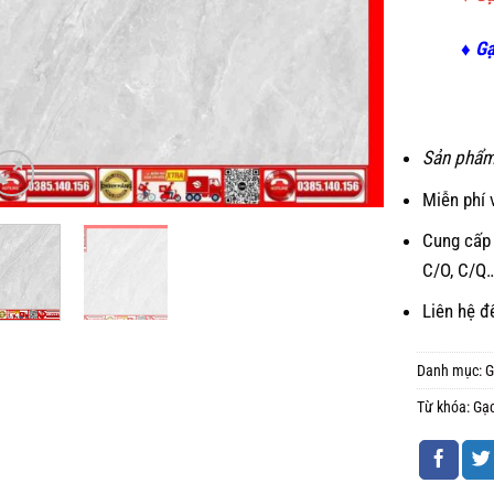
♦ G
Sản phẩm
Miễn phí 
Cung cấp 
C/O, C/Q
Liên hệ đ
Danh mục:
G
Từ khóa:
Gạ