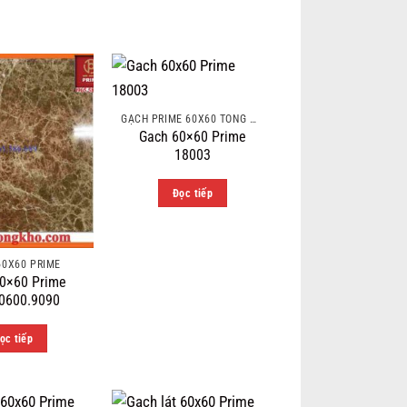
GẠCH PRIME 60X60 TÔNG MÀU ĐẬM VÂN ĐÁ
Gach 60×60 Prime
18003
Đọc tiếp
60X60 PRIME
0×60 Prime
0600.9090
ọc tiếp