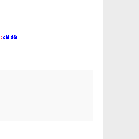
):
chi tiết