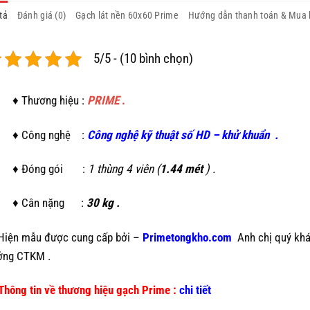
tả
Đánh giá (0)
Gạch lát nền 60x60 Prime
Hướng dẫn thanh toán & Mua
5/5 - (10 bình chọn)
♦ Thương hiệu :
PRIME
.
♦ Công nghệ :
C
ông nghệ kỹ thuật số HD
–
khử khuẩn
.
♦ Đóng gói :
1 thùng 4 viên (
1.44 mét
) .
♦ Cân nặng :
30 kg .
Hiện mẫu
được cung cấp bởi –
Primetongkho.com
Anh chị quý khá
ởng CTKM .
Thông tin về thương hiệu gạch Prime :
chi tiết