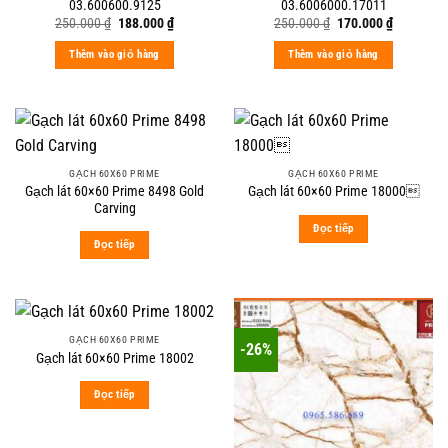
03.600600.9125
03.6006000.17011
Original
Current
Original
Current
250.000
₫
188.000
₫
250.000
₫
170.000
₫
price
price
price
price
was:
is:
was:
is:
Thêm vào giỏ hàng
Thêm vào giỏ hàng
250.000 ₫.
188.000 ₫.
250.000 ₫.
170.000 ₫
GẠCH 60X60 PRIME
GẠCH 60X60 PRIME
Gạch lát 60×60 Prime 8498 Gold
Gạch lát 60×60 Prime 18000
Carving
Đọc tiếp
Đọc tiếp
GẠCH 60X60 PRIME
-26%
Gạch lát 60×60 Prime 18002
Đọc tiếp