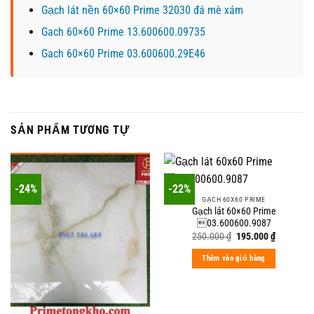
Gạch lát nền 60×60 Prime 32030 đá mè xám
Gach 60×60 Prime 13.600600.09735
Gach 60×60 Prime 03.600600.29E46
SẢN PHẨM TƯƠNG TỰ
-24%
-22%
GẠCH 60X60 PRIME
Gạch lát 60×60 Prime
03.600600.9087
Original
Current
250.000
₫
195.000
₫
price
price
was:
is:
Thêm vào giỏ hàng
250.000 ₫.
195.000 ₫