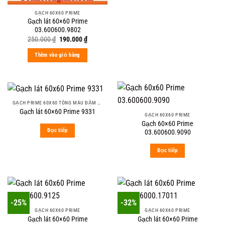
GẠCH 60X60 PRIME
Gạch lát 60×60 Prime
03.600600.9802
Original
Current
250.000
₫
190.000
₫
price
price
was:
is:
Thêm vào giỏ hàng
250.000 ₫.
190.000 ₫.
GẠCH PRIME 60X60 TÔNG MÀU ĐẬM VÂN ĐÁ
Gạch lát 60×60 Prime 9331
GẠCH 60X60 PRIME
Gạch 60×60 Prime
Đọc tiếp
03.600600.9090
Đọc tiếp
-25%
-32%
GẠCH 60X60 PRIME
GẠCH 60X60 PRIME
Gạch lát 60×60 Prime
Gạch lát 60×60 Prime