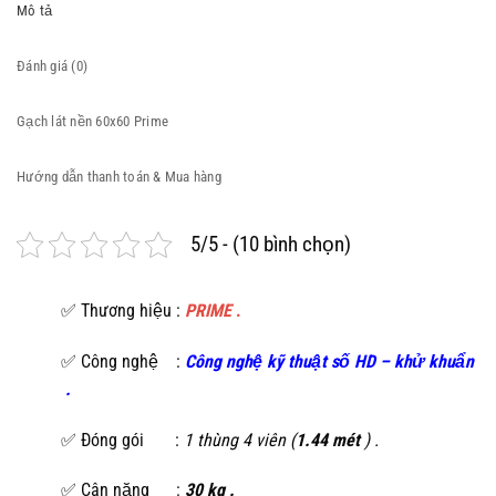
Mô tả
Đánh giá (0)
Gạch lát nền 60x60 Prime
Hướng dẫn thanh toán & Mua hàng
5/5 - (10 bình chọn)
✅ Thương hiệu :
PRIME
.
✅ Công nghệ :
C
ông nghệ kỹ thuật số HD
–
khử khuẩn
.
✅ Đóng gói :
1 thùng 4 viên (
1.44 mét
) .
✅ Cân nặng :
30 kg .