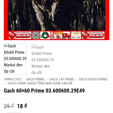
TRANG CHỦ
/
GẠCH PRIME
/
GẠCH LÁT PRIME
/
GẠCH 60X60 PRIME
/
GẠCH PRIME 60X60 TÔNG MÀU ĐẬM VÂN ĐÁ
Gach 60×60 Prime 03.600600.29E49
Original
Current
29
₫
18
₫
price
price