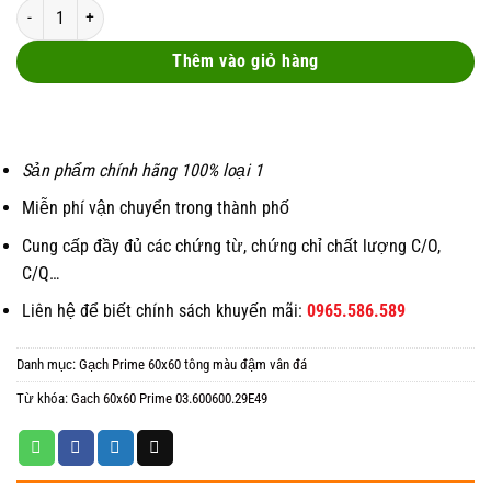
Gach 60x60 Prime 03.600600.29E49 số lượng
was:
is:
29 ₫.
18 ₫.
Thêm vào giỏ hàng
Sản phẩm chính hãng 100% loại 1
Miễn phí vận chuyển trong thành phố
Cung cấp đầy đủ các chứng từ, chứng chỉ chất lượng C/O,
C/Q…
Liên hệ để biết chính sách khuyến mãi:
0965.586.589
Danh mục:
Gạch Prime 60x60 tông màu đậm vân đá
Từ khóa:
Gach 60x60 Prime 03.600600.29E49