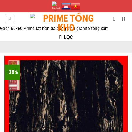
Bỏ
qua
nội
dung
Gạch 60x60 Prime lát nền đá bóng kính granite tông xám
LỌC
-38%