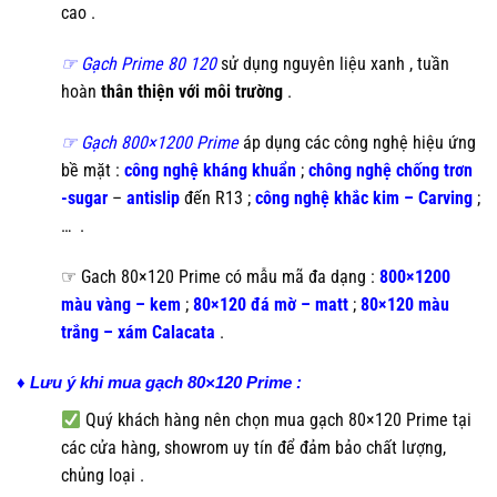
cao .
☞ Gạch Prime 80 120
sử dụng nguyên liệu xanh , tuần
hoàn
thân thiện với môi trường
.
☞ Gạch 800×1200 Prime
áp dụng các công nghệ hiệu ứng
bề mặt :
công nghệ kháng khuẩn
;
chông nghệ chống trơn
-sugar
–
antislip
đến R13 ;
công nghệ khắc kim – Carving
;
…
.
☞ Gach 80×120 Prime có mẫu mã đa dạng :
800×1200
màu vàng – kem
;
80×120 đá mờ – m
att
;
80×120 màu
trắng – xám Calacata
.
♦ Lưu ý khi mua gạch 80×120 Prime :
Quý khách hàng nên chọn mua gạch 80×120 Prime tại
các cửa hàng, showrom uy tín để đảm bảo chất lượng,
chủng loại .