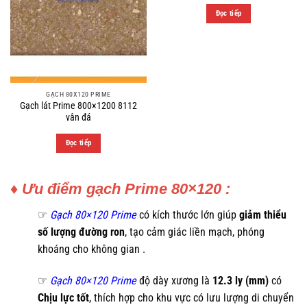
Đọc tiếp
GẠCH 80X120 PRIME
Gạch lát Prime 800×1200 8112
vân đá
Đọc tiếp
♦ Ưu điểm gạch Prime 80×120 :
☞
Gạch 80×120 Prime
có kích thước lớn giúp
giảm thiểu
số lượng đường ron
, tạo cảm giác liền mạch, phóng
khoáng cho không gian .
☞
Gạch 80×120 Prime
độ dày xương là
12.3 ly (mm)
có
Chịu lực tốt
, thích hợp cho khu vực có lưu lượng di chuyển