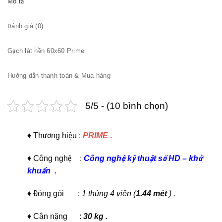
Mô tả
Đánh giá (0)
Gạch lát nền 60x60 Prime
Hướng dẫn thanh toán & Mua hàng
5/5 - (10 bình chọn)
♦ Thương hiệu :
PRIME
.
♦ Công nghệ :
C
ông nghệ kỹ thuật số HD
–
khử
khuẩn
.
♦ Đóng gói :
1 thùng 4 viên (
1.44 mét
) .
♦ Cân nặng :
30 kg .