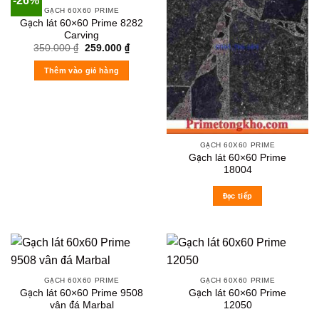
-26%
GẠCH 60X60 PRIME
Gạch lát 60×60 Prime 8282
Carving
Original
Current
350.000
₫
259.000
₫
price
price
was:
is:
Thêm vào giỏ hàng
350.000 ₫.
259.000 ₫.
GẠCH 60X60 PRIME
Gạch lát 60×60 Prime
18004
Đọc tiếp
GẠCH 60X60 PRIME
GẠCH 60X60 PRIME
Gạch lát 60×60 Prime 9508
Gạch lát 60×60 Prime
vân đá Marbal
12050