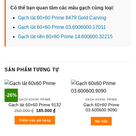
Có thể bạn quan tâm các mẫu gạch cùng loại:
Gạch lát 60×60 Prime 8479 Gold Carving
Gạch lát 60×60 Prime 03.6006000.17011
Gạch lát nền 60×60 Prime 14.600600.32215
SẢN PHẨM TƯƠNG TỰ
-26%
GẠCH 60X60 PRIME
GẠCH 60X60 PRIME
Gạch 60×60 Prime
Gạch lát 60×60 Prime 9132
03.600600.9090
Original
Current
250.000
₫
185.000
₫
price
price
was:
is:
Thêm vào giỏ hàng
Đọc tiếp
250.000 ₫.
185.000 ₫.