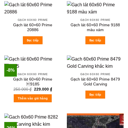
GẠCH 60X60 PRIME
GẠCH 60X60 PRIME
Gạch lát 60×60 Prime
Gạch lát 60×60 Prime 9188
20886
màu xám
Đọc tiếp
Đọc tiếp
-8%
GẠCH 60X60 PRIME
GẠCH 60X60 PRIME
Gạch lát 60×60 Prime
Gạch lát 60×60 Prime 8479
9185
Gold Carving
Original
Current
250.000
₫
229.000
₫
price
price
Đọc tiếp
was:
is:
Thêm vào giỏ hàng
250.000 ₫.
229.000 ₫.