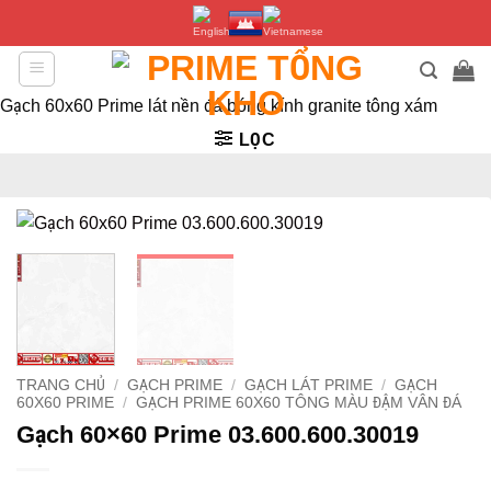
Bỏ
qua
nội
dung
Gạch 60x60 Prime lát nền đá bóng kính granite tông xám
LỌC
TRANG CHỦ
/
GẠCH PRIME
/
GẠCH LÁT PRIME
/
GẠCH
60X60 PRIME
/
GẠCH PRIME 60X60 TÔNG MÀU ĐẬM VÂN ĐÁ
Gạch 60×60 Prime 03.600.600.30019