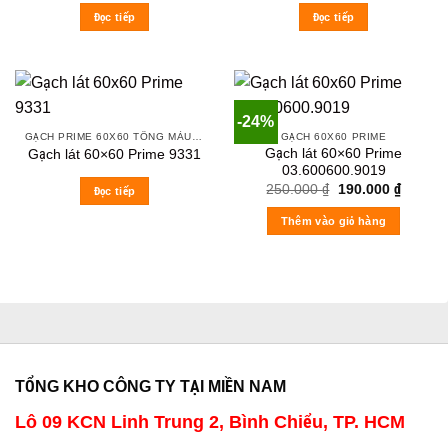
Đọc tiếp
Đọc tiếp
-24%
GẠCH PRIME 60X60 TÔNG MÀU ĐẬM VÂN ĐÁ
GẠCH 60X60 PRIME
Gạch lát 60×60 Prime
Gạch lát 60×60 Prime 9331
03.600600.9019
Original
Current
250.000
₫
190.000
₫
Đọc tiếp
price
price
was:
is:
Thêm vào giỏ hàng
250.000 ₫.
190.000
TỔNG KHO CÔNG TY TẠI MIỀN NAM
Lô 09 KCN Linh Trung 2, Bình Chiểu, TP. HCM