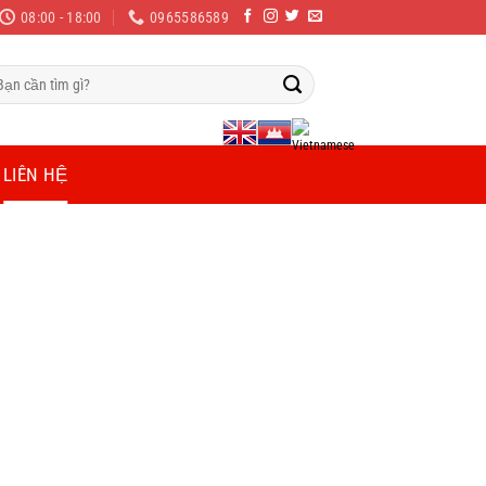
08:00 - 18:00
0965586589
m
ếm:
LIÊN HỆ