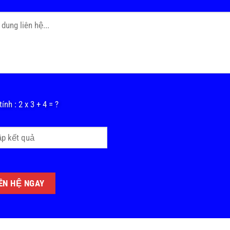
ính : 2 x 3 + 4 = ?