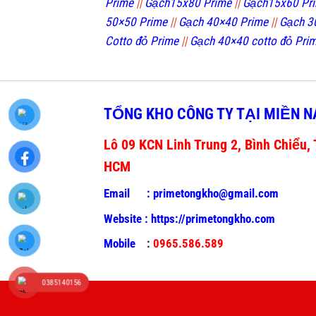
Prime
||
Gạch15x80 Prime
||
Gạch15x60 Pr
50×50 Prime
||
Gạch 40×40 Prime
||
Gạch 3
Cotto đỏ Prime
||
Gạch 40×40 cotto đỏ Pri
TỔNG KHO CÔNG TY TẠI MIỀN 
Lô 09 KCN Linh Trung 2, Bình Chiểu, 
HCM
Email :
primetongkho@gmail.com
Website :
https://primetongkho.com
Mobile
:
0965.586.589
0385140156