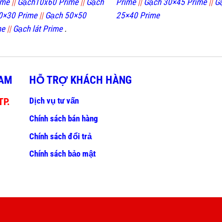
ime
||
Gạch10x60 Prime
||
Gạch
Prime
||
Gạch 30×45 Prime
||
G
0×30 Prime
||
Gạch 50×50
25×40 Prime
me
||
Gạch lát Prime
.
NAM
HỖ TRỢ KHÁCH HÀNG
Dịch vụ tư vấn
TP.
Chính sách bán hàng
Chính sách đổi trả
Chính sách bảo mật