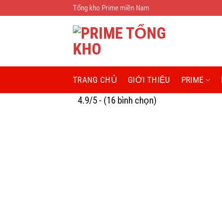
Bỏ
Tổng kho Prime miền Nam
qua
nội
dung
TRANG CHỦ
GIỚI THIỆU
PRIME
4.9/5 - (16 bình chọn)