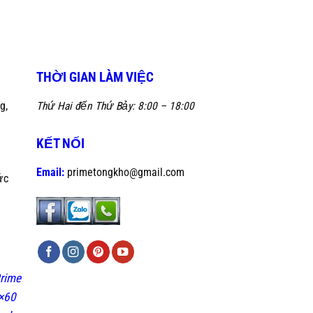
THỜI GIAN LÀM VIỆC
g,
Thứ Hai đến Thứ Bảy: 8:00 – 18:00
KẾT NỐI
Email:
primetongkho@gmail.com
ức
rime
×60