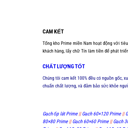
CAM KẾT
Tổng kho Prime miền Nam hoạt động với tiêu 
khách hàng, lấy chữ Tín làm tiền để phát triển
CHẤT LƯỢNG TỐT
Chúng tôi cam kết 100% đều có nguồn gốc, xu
chuẩn chất lượng, và đảm bảo sức khỏe ngườ
Gạch ốp lát Prime
||
Gạch 60×120 Prime
||
G
80×80 Prime
||
Gạch 60×60 Prime
||
Gạch 3