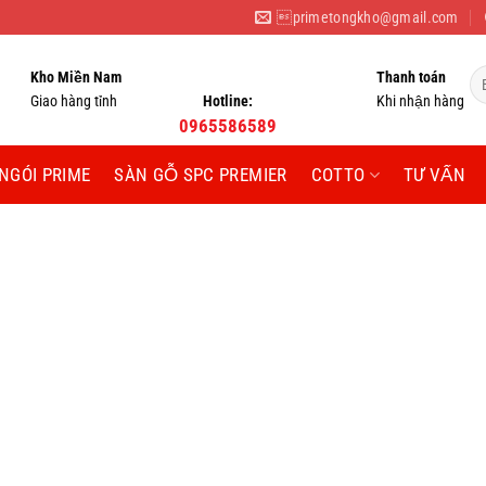
primetongkho@gmail.com
Tì
Kho Miền Nam
Thanh toán
ki
Giao hàng tỉnh
Hotline:
Khi nhận hàng
0965586589
NGÓI PRIME
SÀN GỖ SPC PREMIER
COTTO
TƯ VẤN