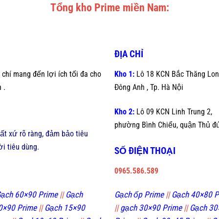
Tổng kho Prime miền Nam:
ĐỊA CHỈ
chí mang đến lợi ích tối đa cho
Kho 1:
Lô 18 KCN Bắc Thăng Lon
 .
Đông Anh , Tp. Hà Nội
Kho 2:
Lô 09 KCN Linh Trung 2,
phường Bình Chiểu, quận Thủ đ
ất xứ rõ ràng, đảm bảo tiêu
i tiêu dùng.
SỐ ĐIỆN THOẠI
0965.586.589
ạch 60×90 Prime
||
Gạch
Gạch ốp Prime
||
Gạch 40×80 P
0×90 Prime
||
Gạch 15×90
||
gạch 30×90 Prime
||
Gạch 30