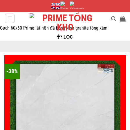
Bỏ
qua
nội
dung
Gạch 60x60 Prime lát nền đá bóng kính granite tông xám
LỌC
-38%