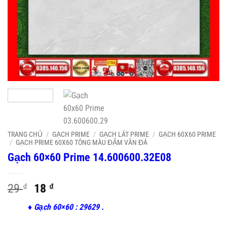
TRANG CHỦ
/
GẠCH PRIME
/
GẠCH LÁT PRIME
/
GẠCH 60X60 PRIME
/
GẠCH PRIME 60X60 TÔNG MÀU ĐẬM VÂN ĐÁ
Gạch 60×60 Prime 14.600600.32E08
Original
Current
29
₫
18
₫
price
price
♦ Gạch 60×60 : 29629 .
was:
is:
29 ₫.
18 ₫.