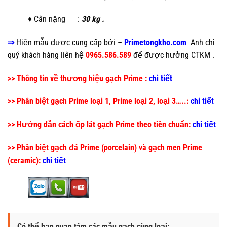
♦ Cân nặng :
30 kg .
⇒
Hiện mẫu
được cung cấp bởi –
Primetongkho.com
Anh chị
quý khách hàng liên hệ
0965.586.589
để được hưởng CTKM .
>> Thông tin về thương hiệu gạch Prime :
chi tiết
>> Phân biệt gạch Prime loại 1, Prime loại 2, loại 3…..:
chi tiết
>> Hướng dẫn cách ốp lát gạch Prime theo tiên chuẩn:
chi tiết
>> Phân biệt gạch đá Prime (porcelain) và gạch men Prime
(ceramic):
chi tiết
Có thể bạn quan tâm các mẫu gạch cùng loại: