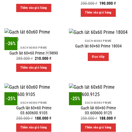
price
price
Original
Current
250.000
₫
190.000
₫
was:
is:
price
price
Thêm vào giỏ hàng
250.000 ₫.
229.000 ₫.
was:
is:
Thêm vào giỏ hàng
250.000 ₫.
190.000 ₫
GẠCH 60X60 PRIME
-26%
Gạch lát 60×60 Prime 18004
GẠCH 60X60 PRIME
Gạch lát 60×60 Prime 9890
Đọc tiếp
Original
Current
285.000
₫
210.000
₫
price
price
was:
is:
Thêm vào giỏ hàng
285.000 ₫.
210.000 ₫.
-25%
-25%
GẠCH 60X60 PRIME
GẠCH 60X60 PRIME
Gạch lát 60×60 Prime
Gạch lát 60×60 Prime
03.600600.9105
03.600600.9125
Original
Current
Original
Current
250.000
₫
188.000
₫
250.000
₫
188.000
₫
price
price
price
price
was:
is:
was:
is:
Thêm vào giỏ hàng
Thêm vào giỏ hàng
250.000 ₫.
188.000 ₫.
250.000 ₫.
188.000 ₫