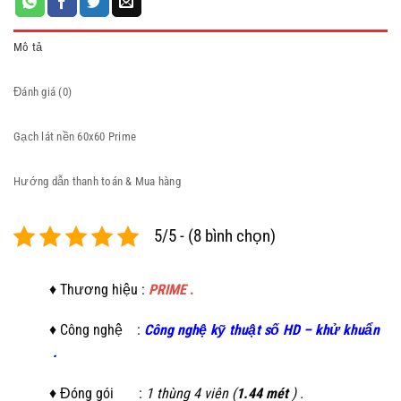
Mô tả
Đánh giá (0)
Gạch lát nền 60x60 Prime
Hướng dẫn thanh toán & Mua hàng
5/5 - (8 bình chọn)
♦ Thương hiệu :
PRIME
.
♦ Công nghệ :
C
ông nghệ kỹ thuật số HD
–
khử khuẩn
.
♦ Đóng gói :
1 thùng 4 viên (
1.44 mét
) .