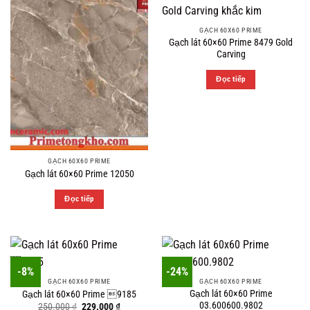
GẠCH 60X60 PRIME
Gạch lát 60×60 Prime 8479 Gold
Carving
Đọc tiếp
GẠCH 60X60 PRIME
Gạch lát 60×60 Prime 12050
Đọc tiếp
-8%
-24%
GẠCH 60X60 PRIME
GẠCH 60X60 PRIME
Gạch lát 60×60 Prime
Gạch lát 60×60 Prime 9185
03.600600.9802
Original
Current
250.000
₫
229.000
₫