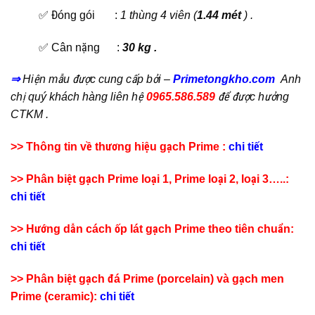
✅ Đóng gói :
1 thùng 4 viên (
1.44 mét
) .
✅ Cân nặng :
30 kg .
⇒
Hiện mẫu
được cung cấp bởi –
Primetongkho.com
Anh
chị quý khách hàng liên hệ
0965.586.589
để được hưởng
CTKM .
>> Thông tin về thương hiệu gạch Prime :
chi tiết
>> Phân biệt gạch Prime loại 1, Prime loại 2, loại 3…..:
chi tiết
>> Hướng dẫn cách ốp lát gạch Prime theo tiên chuẩn:
chi tiết
>> Phân biệt gạch đá Prime (porcelain) và gạch men
Prime (ceramic):
chi tiết