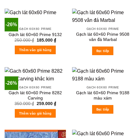
-26%
GẠCH 60X60 PRIME
GẠCH 60X60 PRIME
Gạch lát 60×60 Prime 9508
Gạch lát 60×60 Prime 9132
vân đá Marbal
Original
Current
250.000
₫
185.000
₫
price
price
was:
is:
Thêm vào giỏ hàng
Đọc tiếp
250.000 ₫.
185.000 ₫.
-26%
GẠCH 60X60 PRIME
GẠCH 60X60 PRIME
Gạch lát 60×60 Prime 8282
Gạch lát 60×60 Prime 9188
Carving
màu xám
Original
Current
350.000
₫
259.000
₫
price
price
Đọc tiếp
was:
is:
Thêm vào giỏ hàng
350.000 ₫.
259.000 ₫.