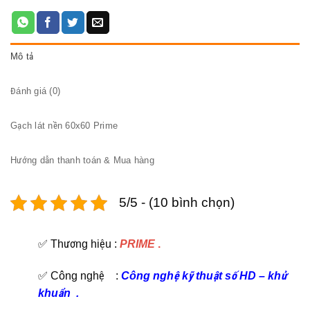
Mô tả
Đánh giá (0)
Gạch lát nền 60x60 Prime
Hướng dẫn thanh toán & Mua hàng
5/5 - (10 bình chọn)
✅ Thương hiệu :
PRIME
.
✅ Công nghệ :
C
ông nghệ kỹ thuật số HD
–
khử
khuẩn
.