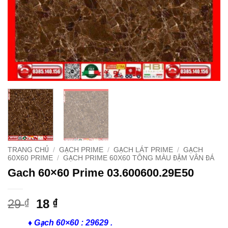
TRANG CHỦ
/
GẠCH PRIME
/
GẠCH LÁT PRIME
/
GẠCH
60X60 PRIME
/
GẠCH PRIME 60X60 TÔNG MÀU ĐẬM VÂN ĐÁ
Gach 60×60 Prime 03.600600.29E50
Original
Current
29
18
₫
₫
price
price
♦ Gạch 60×60 : 29629 .
was:
is: