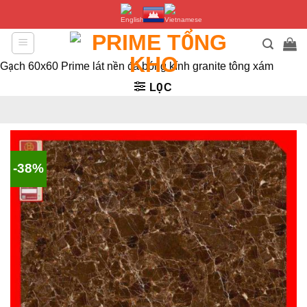
Bỏ
qua
nội
dung
Gạch 60x60 Prime lát nền đá bóng kính granite tông xám
LỌC
-38%