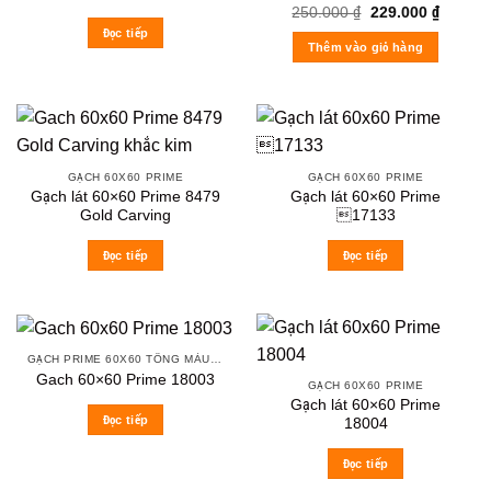
Original
Current
250.000
₫
229.000
₫
price
price
Đọc tiếp
was:
is:
Thêm vào giỏ hàng
250.000 ₫.
229.000
GẠCH 60X60 PRIME
GẠCH 60X60 PRIME
Gạch lát 60×60 Prime 8479
Gạch lát 60×60 Prime
Gold Carving
17133
Đọc tiếp
Đọc tiếp
GẠCH PRIME 60X60 TÔNG MÀU ĐẬM VÂN ĐÁ
Gach 60×60 Prime 18003
GẠCH 60X60 PRIME
Gạch lát 60×60 Prime
Đọc tiếp
18004
Đọc tiếp