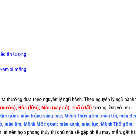
sắc ấn tượng
 xám xi măng
 ta thường dựa theo nguyên lý ngũ hành. Theo nguyên lý ngũ hành 
 (nước), Hỏa (lửa), Mộc (cây cỏ), Thổ (đất)
tương ứng với mỗi
Kim gồm: màu trắng sáng bạc, Mệnh Thủy gồm: màu tối, màu đe
ỏ, màu tím, Mệnh Mộc gồm: màu xanh, màu lục, Mệnh Thổ gồm:
át nền hợp phong thủy thì chủ nhà sẽ gặp nhiều may mắn, gặt há