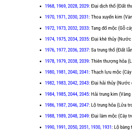
1968
,
1969
, 2028, 2029:
Đại dịch thổ (Đất th
1970
,
1971
, 2030, 2031:
Thoa xuyến kim (Vàn
1972
,
1973
, 2032, 2033:
Tang đố mộc (Gỗ cây
1974
,
1975
, 2034, 2035:
Đại khê thủy (Nước 
1976
,
1977
, 2036, 2037:
Sa trung thổ (Đất lẫn
1978
,
1979
, 2038, 2039:
Thiên thượng hỏa (Lử
1980
,
1981
, 2040, 2041:
Thạch lựu mộc (Cây 
1982
,
1983
, 2042, 2043:
Đại hải thủy (Nước 
1984
,
1985
, 2044, 2045:
Hải trung kim (Vàng 
1986
,
1987
, 2046, 2047:
Lộ trung hỏa (Lửa tro
1988
,
1989
, 2048, 2049:
Đại lâm mộc (Cây tr
1990
,
1991
, 2050, 2051, 1930, 1931:
Lộ bàng 