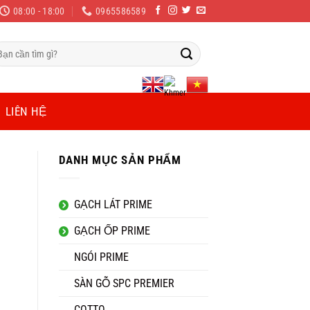
08:00 - 18:00
0965586589
m
ếm:
LIÊN HỆ
DANH MỤC SẢN PHẨM
GẠCH LÁT PRIME
GẠCH ỐP PRIME
NGÓI PRIME
SÀN GỖ SPC PREMIER
COTTO