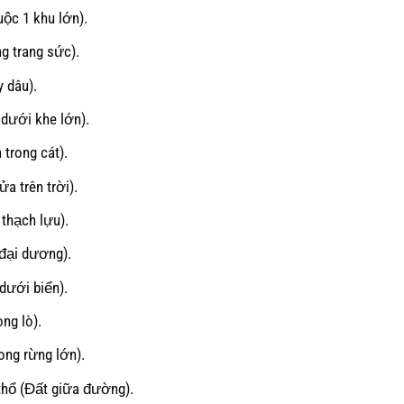
uộc 1 khu lớn).
g trang sức).
 dâu).
dưới khe lớn).
 trong cát).
a trên trời).
thạch lựu).
đại dương).
dưới biển).
ng lò).
ong rừng lớn).
thổ (Đất giữa đường).