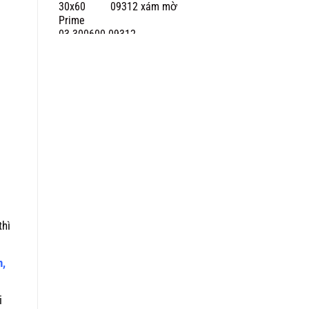
09312 xám mờ
thì
n,
i