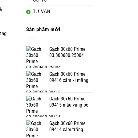
h
TƯ VẤN
Sản phẩm mới
ang
Gạch 30x60 Prime
03.300600.25004
Gạch 30x60 Prime
09416 xám xi măng
Gạch 30x60 Prime
09415 màu vàng be
Gạch 30x60 Prime
09414 xám trắng