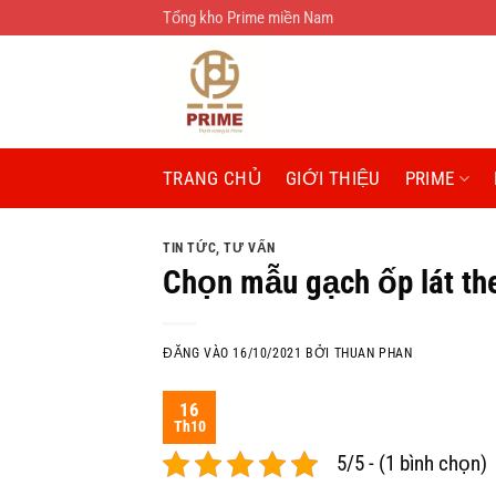
Bỏ
Tổng kho Prime miền Nam
qua
nội
dung
TRANG CHỦ
GIỚI THIỆU
PRIME
TIN TỨC
,
TƯ VẤN
Chọn mẫu gạch ốp lát the
ĐĂNG VÀO
16/10/2021
BỞI
THUAN PHAN
16
Th10
5/5 - (1 bình chọn)