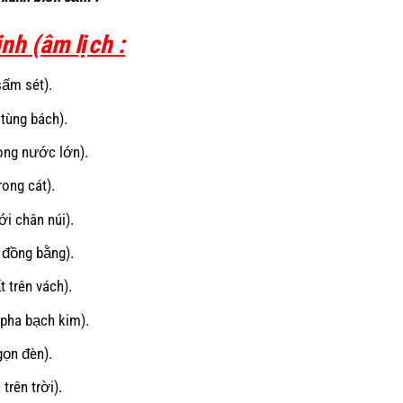
nh (âm lịch :
sấm sét).
tùng bách).
òng nước lớn).
ong cát).
i chân núi).
 đồng bằng).
 trên vách).
pha bạch kim).
ọn đèn).
trên trời).