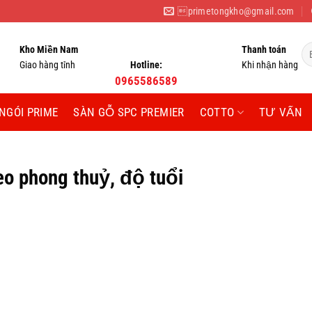
primetongkho@gmail.com
Tì
Kho Miền Nam
Thanh toán
ki
Giao hàng tỉnh
Hotline:
Khi nhận hàng
0965586589
NGÓI PRIME
SÀN GỖ SPC PREMIER
COTTO
TƯ VẤN
o phong thuỷ, độ tuổi