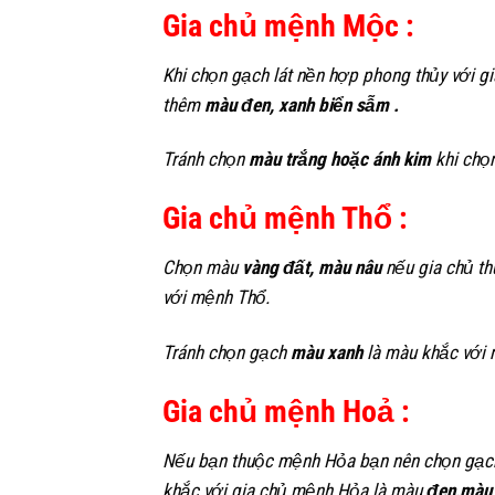
Gia chủ mệnh Mộc :
Khi chọn gạch lát nền hợp phong thủy với 
thêm
màu đen, xanh biển sẫm .
Tránh chọn
màu trắng hoặc ánh kim
khi chọ
Gia chủ mệnh Thổ :
C
họn màu
vàng đất, màu nâu
nếu gia chủ t
với mệnh Thổ.
Tránh chọn gạch
màu xanh
là màu khắc với 
Gia chủ mệnh Hoả :
Nếu bạn thuộc mệnh Hỏa bạn nên chọn gạc
khắc với gia chủ mệnh Hỏa là màu
đen,màu 