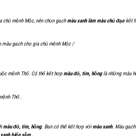
gia chủ mệnh Mộc, nên chọn gạch
màu xanh làm màu chủ đạo
kết 
n màu gạch cho gia chủ mệnh Mộc /
huộc mệnh Thổ. Có thể kết hợp
màu đỏ, tím, hồng
là những màu h
mệnh Thổ .
h
màu đỏ, tím, hồng
. Bạn có thể kết hợp với
màu xanh
. Màu gạch
xanh biển sẫm .