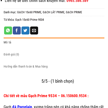
Liên hệ để biết chính sách khuyến mãi:
0965.586.589
Danh mục:
GẠCH 15x60 PRIME
,
GẠCH LÁT PRIME
,
GẠCH PRIME
Từ khóa:
Gạch 15x60 Prime 9534
Mô tả
Đánh giá (0)
Hướng dẫn thanh toán & Mua hàng
5/5 - (1 bình chọn)
Gạch Prime 9534
Chi tiết về mẫu
– 06.150600.9534 :
Gạch
đá Porcelain
, xương trắng nên có khả năng chống thấm rất