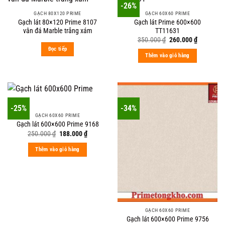
-26%
GẠCH 80X120 PRIME
GẠCH 60X60 PRIME
Gạch lát 80×120 Prime 8107
Gạch lát Prime 600×600
vân đá Marble trắng xám
TT11631
Original
Current
350.000
₫
260.000
₫
price
price
Đọc tiếp
was:
is:
Thêm vào giỏ hàng
350.000 ₫.
260.000 ₫
-25%
-34%
GẠCH 60X60 PRIME
Gạch lát 600×600 Prime 9168
Original
Current
250.000
₫
188.000
₫
price
price
was:
is:
Thêm vào giỏ hàng
250.000 ₫.
188.000 ₫.
GẠCH 60X60 PRIME
Gạch lát 600×600 Prime 9756