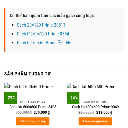
Có thể bạn quan tâm các mẫu gạch cùng loại:
Gạch 20×120 Prime 20813
Gạch lát 60×120 Prime 8334
Gạch lát 60×60 Prime 9046
SẢN PHẨM TƯƠNG TỰ
-23%
-24%
GẠCH 60X60 PRIME
GẠCH 60X60 PRIME
Gạch lát 600×600 Prime 8408
Gạch lát 600×600 Prime 9049
Original
Current
Original
Current
350.000
₫
270.000
₫
285.000
₫
218.000
₫
price
price
price
price
was:
is:
was:
is:
Thêm vào giỏ hàng
Thêm vào giỏ hàng
350.000 ₫.
270.000 ₫.
285.000 ₫.
218.000 ₫