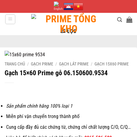
Bỏ
qua
nội
dung
LỌC
TRANG CHỦ
/
GẠCH PRIME
/
GẠCH LÁT PRIME
/
GẠCH 15X60 PRIME
Gạch 15×60 Prime gỗ 06.150600.9534
Sản phẩm chính hãng 100% loại 1
Miễn phí vận chuyển trong thành phố
Cung cấp đầy đủ các chứng từ, chứng chỉ chất lượng C/O, C/Q…