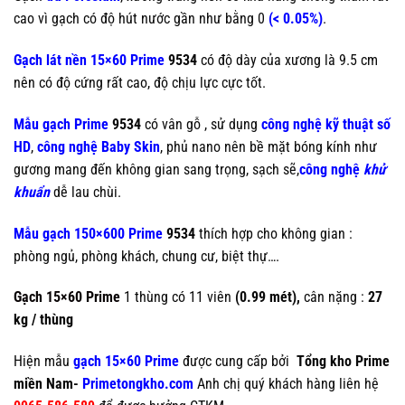
cao vì gạch có độ hút nước gần như bằng 0
(< 0.05%)
.
Gạch lát nền 15×60 Prime
9534
có độ dày của xương là 9.5 cm
nên có độ cứng rất cao, độ chịu lực cực tốt.
Mẫu gạch Prime
9534
có vân gỗ , sử dụng
công nghệ kỹ thuật số
HD
,
công nghệ Baby Skin
, phủ nano nên bề mặt bóng kính như
gương mang đến không gian sang trọng, sạch sẽ,
công nghệ
khử
khuẩn
dễ lau chùi.
Mẫu gạch 150×600 Prime
9534
thích hợp cho không gian :
phòng ngủ, phòng khách, chung cư, biệt thự….
Gạch 15×60 Prime
1 thùng có 11 viên
(0.99 mét),
cân nặng :
27
kg / thùng
Hiện mẫu
gạch 15×60 Prime
được cung cấp bởi
Tổng kho Prime
miền Nam-
Primetongkho.com
Anh chị quý khách hàng liên hệ