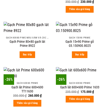
Original
Current
350.000
₫
230.000
₫
price
price
was:
is:
Thêm vào giỏ hàng
350.000 ₫.
230.000 ₫
GẠCH 80X80 PIME MÀU XÁM VÀ CÁC MÀU VÂN SÁNG NHẸ
GẠCH 15X90 PRIME
Gạch Prime 80×80 gạch lát
Gạch 15×90 Prime gỗ
Prime 8922
03.150900.8025
Đọc tiếp
Đọc tiếp
-26%
-26%
GẠCH 60X60 PRIME
GẠCH 60X60 PRIME
Gạch lát Prime 600×600
Gạch lát 600×600 Prime 1633
TT11630
Original
Current
235.000
₫
175.000
₫
price
price
Original
Current
350.000
₫
260.000
₫
was:
is:
price
price
Thêm vào giỏ hàng
235.000 ₫.
175.000 ₫
was:
is:
Thêm vào giỏ hàng
350.000 ₫.
260.000 ₫.