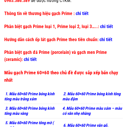
0965.586.589
để được hưởng CTKM.
Thông tin về thương hiệu gạch Prime :
chi tiết
Phân biệt gạch Prime loại 1, Prime loại 2, loại 3…..:
chi tiết
Hướng dẫn cách ốp lát gạch Prime theo tiên chuẩn:
chi tiết
Phân biệt gạch đá Prime (porcelain) và gạch men Prime
(ceramic):
chi tiết
Mẫu gạch Prime 60×60 theo chủ đề được sắp xếp bán chạy
nhất
1. Mẫu 60×60 Prime bóng kính
2. Mẫu 60×60 Prime bóng kính tông
tông màu trắng xám
màu đậm
3. Mẫu 60×60 Prime bóng kính
4. Mẫu 60×60 Prime màu xám – màu
tông màu vàng
có vân nhẹ nhàng
5. Mẫu 60×60 Prime tông mờ (
6. Mẫu 60×60 Prime vân gỗ.