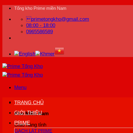
Bỏ
Tổng kho Prime miền Nam
qua
primetongkho@gmail.com
nội
08:00 - 18:00
dung
0965586589
Menu
TRANG CHỦ
GIỚI THIỆU
Kho Miền Nam
PRIME
Giao hàng tỉnh
GẠCH LÁT PRIME