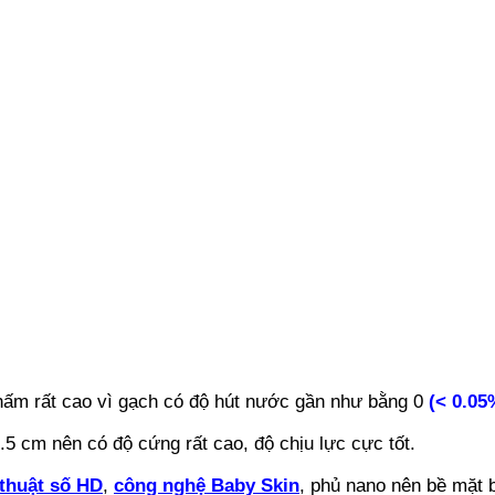
hấm rất cao vì gạch có độ hút nước gần như bằng 0
(< 0.05
5 cm nên có độ cứng rất cao, độ chịu lực cực tốt.
thuật số HD
,
công nghệ Baby Skin
, phủ nano nên bề mặt 