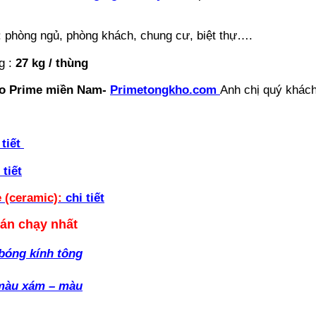
: phòng ngủ, phòng khách, chung cư, biệt thự….
g :
27 kg / thùng
o Prime miền Nam-
Primetongkho.com
Anh chị quý khách
 tiết
 tiết
e (ceramic):
chi tiết
bán chạy nhất
bóng kính tông
 màu xám – màu