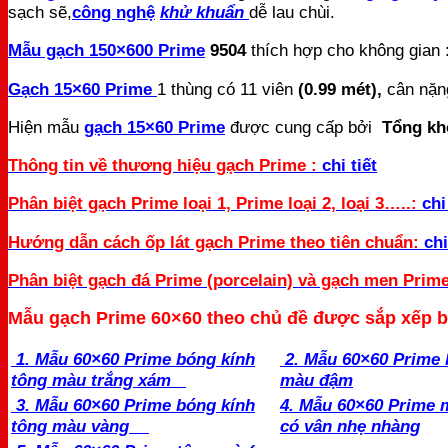
sạch sẽ,
công nghệ
khử khuẩn
dễ lau chùi.
Mẫu gạch 150×600 Prime
9504
thích hợp cho không gian 
Gạch 15×60 Prime
1 thùng có 11 viên
(0.99 mét),
cân nặn
Hiện mẫu
gạch 15×60 Prime
được cung cấp bởi
Tổng kh
Thông tin về thương hiệu gạch Prime :
chi tiết
Phân biệt gạch Prime loại 1, Prime loại 2, loại 3…..:
chi
Hướng dẫn cách ốp lát gạch Prime theo tiên chuẩn:
chi
Phân biệt gạch đá Prime (porcelain) và gạch men Prim
Mẫu gạch Prime 60×60 theo chủ đề được sắp xếp 
1. Mẫu 60×60 Prime bóng kính
2. Mẫu 60×60 Prime 
tông màu trắng xám
màu đậm
3. Mẫu 60×60 Prime bóng kính
4. Mẫu 60×60 Prime
tông màu vàng
có vân nhẹ nhàng