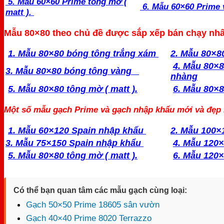
5. Mẫu 60×60 Prime tông mờ (
6. Mẫu 60×60 Prime 
matt ).
Mẫu 80×80 theo chủ đề được sắp xếp bán chạy nhấ
1. Mẫu 80×80 bóng tông trắng xám
2. Mẫu 80×8
4. Mẫu 80×
3. Mẫu 80×80 bóng tông vàng
nhàng
5. Mẫu 80×80 tông mờ ( matt ).
6. Mẫu 80×8
Một số mẫu gạch Prime và gạch nhập khẩu mới và đẹp 
1. Mẫu 60×120 Spain nhập khẩu
2. Mẫu 100×
3. Mẫu 75×150 Spain nhập khẩu
4. Mẫu 120
5. Mẫu 80×80 tông mờ ( matt ).
6. Mẫu 120
Có thể bạn quan tâm các mẫu gạch cùng loại:
Gạch 50×50 Prime 18605 sân vườn
Gạch 40×40 Prime 8020 Terrazzo