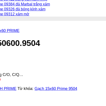
e 09384 đá Marbal trắng xám
me 09326 đá bóng kính xám
me 09312 xám mờ
x60 PRIME
50600.9504
ng C/O, C/Q…
9
H PRIME
Từ khóa:
Gạch 15x60 Prime 9504