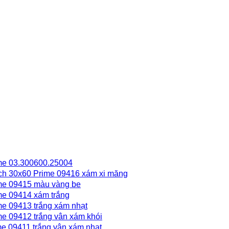
me 03.300600.25004
h 30x60 Prime 09416 xám xi măng
me 09415 màu vàng be
me 09414 xám trắng
e 09413 trắng xám nhạt
e 09412 trắng vân xám khói
e 09411 trắng vân xám nhạt