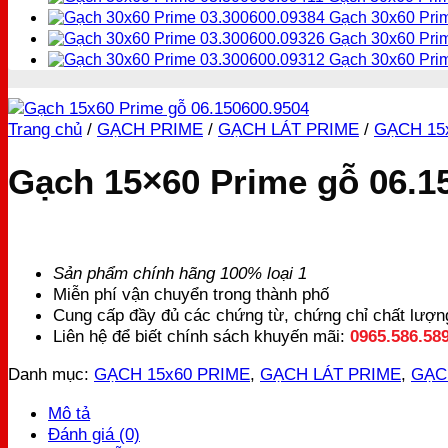
Gạch 30x60 Prim
Gạch 30x60 Pri
Gạch 30x60 Pri
Trang chủ
/
GẠCH PRIME
/
GẠCH LÁT PRIME
/
GẠCH 15
Gạch 15×60 Prime gỗ 06.1
Sản phẩm chính hãng 100% loại 1
Miễn phí vận chuyển trong thành phố
Cung cấp đầy đủ các chứng từ, chứng chỉ chất lượ
Liên hệ để biết chính sách khuyến mãi:
0965.586.58
Danh mục:
GẠCH 15x60 PRIME
,
GẠCH LÁT PRIME
,
GẠC
Mô tả
Đánh giá (0)