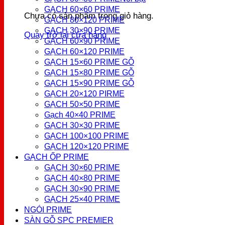
GẠCH 60×60 PRIME
Chưa có sản phẩm trong giỏ hàng.
GẠCH 80×120 PRIME
GẠCH 30×90 PRIME
Quay trở lại cửa hàng
GẠCH 60×90 PRIME
GẠCH 60×120 PRIME
GẠCH 15×60 PRIME GỖ
GẠCH 15×80 PRIME GỖ
GẠCH 15×90 PRIME GỖ
GẠCH 20×120 PIRME
GẠCH 50×50 PRIME
Gạch 40×40 PRIME
GẠCH 30×30 PRIME
GẠCH 100×100 PRIME
GẠCH 120×120 PRIME
GẠCH ỐP PRIME
GẠCH 30×60 PRIME
GẠCH 40×80 PRIME
GẠCH 30×90 PRIME
GẠCH 25×40 PRIME
NGÓI PRIME
SÀN GỖ SPC PREMIER