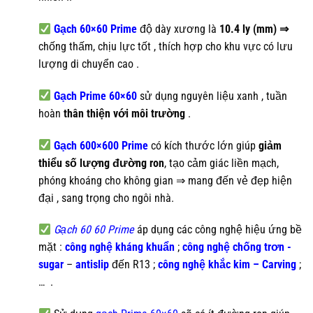
Gạch 60×60 Prime
độ dày xương là
10.4 ly (mm) ⇒
chống thấm, chịu lực tốt , thích hợp cho khu vực có lưu
lượng di chuyển cao .
Gạch Prime 60×60
sử dụng nguyên liệu xanh , tuần
hoàn
thân thiện với môi trường
.
Gạch 600×600 Prime
có kích thước lớn giúp
giảm
thiểu số lượng đường ron
, tạo cảm giác liền mạch,
phóng khoáng cho không gian ⇒ mang đến vẻ đẹp hiện
đại , sang trọng cho ngôi nhà.
Gạch 60 60 Prime
áp dụng các công nghệ hiệu ứng bề
mặt :
công nghệ kháng khuẩn
;
công nghệ chống trơn -
sugar
–
antislip
đến R13 ;
công nghệ khắc kim – Carving
;
…
.