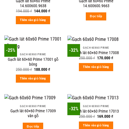
Gạch lát 60×60 Prime
Gạch lát 60×60 Prime
14.600600.9638
14.600600.9663
Original
Current
194.000
₫
144.000
₫
price
price
Đọc tiếp
was:
is:
Thêm vào giỏ hàng
194.000 ₫.
144.000 ₫.
GẠCH 60X60 PRIME
-25%
-32%
Gạch lát 60×60 Prime 17008
GẠCH 60X60 PRIME
Original
Current
250.000
₫
170.000
₫
Gạch lát 60×60 Prime 17001 gỗ
price
price
bóng
was:
is:
Thêm vào giỏ hàng
250.000 ₫.
170.000 ₫
Original
Current
250.000
₫
188.000
₫
price
price
was:
is:
Thêm vào giỏ hàng
250.000 ₫.
188.000 ₫.
GẠCH 60X60 PRIME
GẠCH 60X60 PRIME
-32%
Gạch lát 60×60 Prime 17009
Gạch lát 60×60 Prime 17013
vân gỗ
Original
Current
250.000
₫
169.000
₫
price
price
was:
is:
Thêm vào giỏ hàng
Đọc tiếp
250.000 ₫.
169.000 ₫