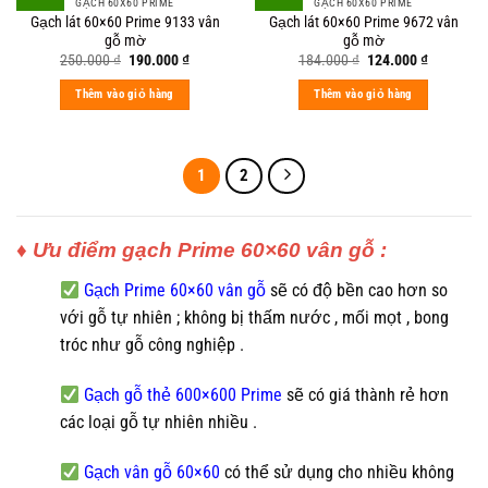
GẠCH 60X60 PRIME
GẠCH 60X60 PRIME
Gạch lát 60×60 Prime 9133 vân
Gạch lát 60×60 Prime 9672 vân
gỗ mờ
gỗ mờ
Original
Current
Original
Current
250.000
₫
190.000
₫
184.000
₫
124.000
₫
price
price
price
price
was:
is:
was:
is:
Thêm vào giỏ hàng
Thêm vào giỏ hàng
250.000 ₫.
190.000 ₫.
184.000 ₫.
124.000 ₫
1
2
♦ Ưu điểm gạch Prime 60×60 vân gỗ :
Gạch Prime 60×60 vân gỗ
sẽ có độ bền cao hơn so
với gỗ tự nhiên ; không bị thấm nước , mối mọt , bong
tróc như gỗ công nghiệp .
Gạch gỗ thẻ 600×600 Prime
sẽ có giá thành rẻ hơn
các loại gỗ tự nhiên nhiều .
Gạch vân gỗ 60×60
có thể sử dụng cho nhiều không