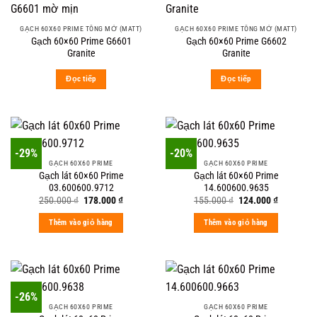
GẠCH 60X60 PRIME TÔNG MỜ (MATT)
GẠCH 60X60 PRIME TÔNG MỜ (MATT)
Gạch 60×60 Prime G6601
Gạch 60×60 Prime G6602
Granite
Granite
Đọc tiếp
Đọc tiếp
-29%
-20%
GẠCH 60X60 PRIME
GẠCH 60X60 PRIME
Gạch lát 60×60 Prime
Gạch lát 60×60 Prime
03.600600.9712
14.600600.9635
Original
Current
Original
Current
250.000
₫
178.000
₫
155.000
₫
124.000
₫
price
price
price
price
was:
is:
was:
is:
Thêm vào giỏ hàng
Thêm vào giỏ hàng
250.000 ₫.
178.000 ₫.
155.000 ₫.
124.000 ₫
-26%
GẠCH 60X60 PRIME
GẠCH 60X60 PRIME