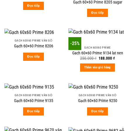
Gạch 60×60 Prime 8205 sugar
Đọc tiếp
Đọc tiếp
GẠCH 60X60 PRIME VÂN GỖ
-25%
Gạch 60×60 Prime 8206
GẠCH 60X60 PRIME
Gach 60×60 Prime 9134 lat nen
Đọc tiếp
Original
Current
250.000
₫
188.000
₫
price
price
was:
is:
Thêm vào giỏ hàng
250.000 ₫.
188.000 ₫
GẠCH 60X60 PRIME VÂN GỖ
GẠCH 60X60 PRIME VÂN GỖ
Gạch 60×60 Prime 9135
Gạch 60×60 Prime 9250
Đọc tiếp
Đọc tiếp