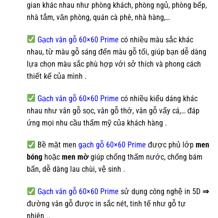
gian khác nhau như phòng khách, phòng ngủ, phòng bếp,
nhà tắm, văn phòng, quán cà phê, nhà hàng,…
Gạch vân gỗ 60×60 Prime
có nhiều màu sắc khác
nhau, từ màu gỗ sáng đến màu gỗ tối, giúp bạn dễ dàng
lựa chọn màu sắc phù hợp với sở thích và phong cách
thiết kế của mình .
Gạch vân gỗ 60×60 Prime
có nhiều kiểu dáng khác
nhau như vân gỗ sọc, vân gỗ thớ, vân gỗ vẩy cá,… đáp
ứng mọi nhu cầu thẩm mỹ của khách hàng .
Bề mặt men
gạch gỗ 60×60 Prime
được phủ lớp
men
bóng
hoặc
men mờ
giúp chống thấm nước, chống bám
bẩn, dễ dàng lau chùi, vệ sinh .
Gạch vân gỗ 60×60 Prime
sử dụng công nghệ in 5D
⇒
đường vân gỗ được in sắc nét, tinh tế như gỗ tự
nhiên ..