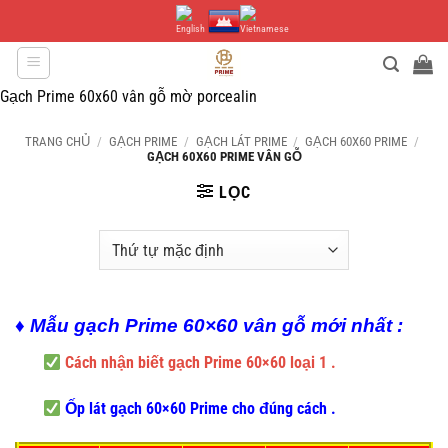
Bỏ
qua
nội
dung
Gạch Prime 60x60 vân gỗ mờ porcealin
TRANG CHỦ
/
GẠCH PRIME
/
GẠCH LÁT PRIME
/
GẠCH 60X60 PRIME
/
GẠCH 60X60 PRIME VÂN GỖ
LỌC
♦ Mẫu gạch Prime 60×60 vân gỗ mới nhất :
Cách nhận biết gạch Prime 60×60 loại 1 .
Ốp lát gạch 60×60 Prime cho đúng cách .