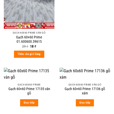
GẠCH 60X60 PRIME VÂN GỖ
Gạch 60×60 Prime
01.600600.39615
Original
Current
29
₫
18
₫
price
price
was:
is:
Thêm vào giỏ hàng
29 ₫.
18 ₫.
GẠCH 60X60 PRIME
GẠCH 60X60 PRIME VÂN GỖ
Gạch 60×60 Prime 17135 vân
Gạch 60×60 Prime 17136 gỗ
gỗ
xám
Đọc tiếp
Đọc tiếp