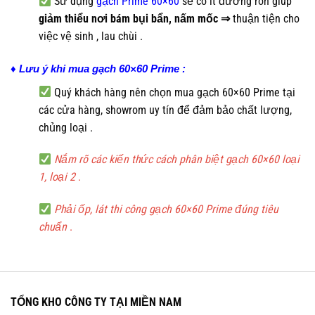
Sử dụng
gạch Prime 60×60
sẽ có ít đường ron giúp
giảm thiểu nơi bám bụi bẩn, nấm mốc ⇒
thuận tiện cho
việc vệ sinh , lau chùi
.
♦ Lưu ý khi mua gạch 60×60 Prime :
Quý khách hàng nên chọn mua gạch 60×60 Prime tại
các cửa hàng, showrom uy tín để đảm bảo chất lượng,
chủng loại .
Nắm rõ các kiến thức cách phân biệt gạch 60×60 loại
1, loại 2
.
Phải ốp, lát thi công gạch 60×60 Prime đúng tiêu
chuẩn
.
TỔNG KHO CÔNG TY TẠI MIỀN NAM