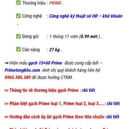
Thương hiệu :
PRIME
.
Công nghệ :
C
ông nghệ kỹ thuật số HD
–
khử khuẩn
.
Đóng gói :
1 thùng 11 viên (
0.99 mét
) .
Cân nặng :
27 kg .
⇒
Hiện mẫu
gạch 15×60 Prime
được cung cấp bởi –
Primetongkho.com
Anh chị quý khách hàng liên hệ
0965.586.589
để được hưởng CTKM .
>> Thông tin về thương hiệu gạch Prime :
chi tiết
>> Phân biệt gạch Prime loại 1, Prime loại 2, loại 3…..:
chi tiết
>> Hướng dẫn cách ốp lát gạch Prime theo tiên chuẩn:
chi tiết