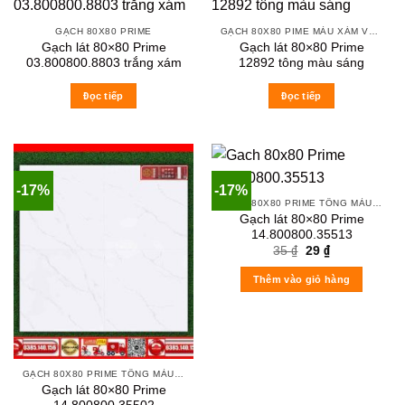
GẠCH 80X80 PRIME
GẠCH 80X80 PIME MÀU XÁM VÀ CÁC MÀU VÂN SÁNG NHẸ
Gạch lát 80×80 Prime
Gạch lát 80×80 Prime
03.800800.8803 trắng xám
12892 tông màu sáng
Đọc tiếp
Đọc tiếp
-17%
-17%
GẠCH 80X80 PRIME TÔNG MÀU TRẮNG XÁM
Gạch lát 80×80 Prime
14.800800.35513
Original
Current
35
₫
29
₫
price
price
was:
is:
Thêm vào giỏ hàng
35 ₫.
29 ₫.
GẠCH 80X80 PRIME TÔNG MÀU TRẮNG XÁM
Gạch lát 80×80 Prime