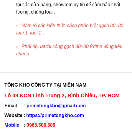
tại các cửa hàng, showrom uy tín để đảm bảo chất
lượng, chủng loại .
✅
Nắm rõ các kiến thức cách phân biệt gạch 80×80
loại 1, loại 2
.
✅
Phải ốp, lát thi công gạch 80×80 Prime đúng tiêu
chuẩn
.
TỔNG KHO CÔNG TY TẠI MIỀN NAM
Lô 09 KCN Linh Trung 2, Bình Chiểu, TP. HCM
Email :
primetongkho@gmail.com
Website :
https://primetongkho.com
Mobile
:
0965.586.589