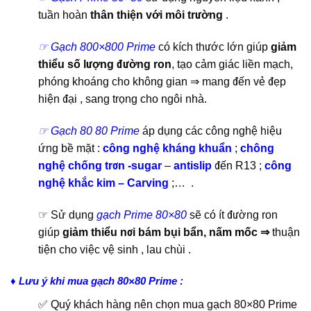
tuần hoàn
thân thiện với môi trường
.
☞ Gạch 800×800 Prime
có kích thước lớn giúp
giảm
thiểu số lượng đường ron
, tạo cảm giác liền mạch,
phóng khoáng cho không gian ⇒ mang đến vẻ đẹp
hiện đại , sang trọng cho ngôi nhà.
☞ Gạch 80 80 Prime
áp dụng các công nghệ hiệu
ứng bề mặt :
công nghệ kháng khuẩn
;
chông
nghệ chống trơn -sugar
–
antislip
đến R13 ;
công
nghệ khắc kim – Carving
;…
.
☞ Sử dụng
gạch Prime 80×80
sẽ có ít đường ron
giúp
giảm thiểu nơi bám bụi bẩn, nấm mốc ⇒
thuận
tiện cho việc vệ sinh , lau chùi
.
♦ Lưu ý khi mua gạch 80×80 Prime :
✅ Quý khách hàng nên chọn mua gạch 80×80 Prime