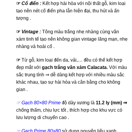
☞
Cổ điển :
Kết hợp hài hòa với nội thất gỗ, kim loại
tạo nên nét cổ điển pha lẫn hiện đại, thu hút và ấn
tượng .
☞
Vintage :
Tông màu trắng nhẹ nhàng cùng vân
xám tinh tế tạo nên không gian vintage lãng mạn, nhẹ
nhàng và hoài cổ .
☞
Từ gỗ, kim loại đến da, vải,… đều có thể kết hợp
đẹp mắt với
gạch trắng vân xám Calacata.
Với màu
sắc trung tính ⇒ dễ dàng kết hợp với nhiều màu sắc
khác nhau, tạo sự hài hòa và cân bằng cho không
gian .
☞ Gạch 80×80 Prime
độ dày xương là
11.2 ly (mm) ⇒
chống thấm, chịu lực tốt , thích hợp cho khu vực có
lưu lượng di chuyển cao .
☞ Gạch Prime 80×80
sử dụng nguyên liệu xanh ,