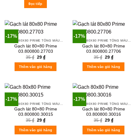
Đọc tiếp
-17%
-17%
GẠCH 80X80 PRIME TÔNG MÀU TRẮNG XÁM
GẠCH 80X80 PRIME TÔNG MÀU TRẮNG XÁM
Gạch lát 80×80 Prime
Gạch lát 80×80 Prime
03.800800.27703
03.800800.27706
Original
Current
Original
Current
35
₫
29
₫
35
₫
29
₫
price
price
price
price
was:
is:
was:
is:
Thêm vào giỏ hàng
Thêm vào giỏ hàng
35 ₫.
29 ₫.
35 ₫.
29 ₫.
-17%
-17%
GẠCH 80X80 PRIME TÔNG MÀU TRẮNG XÁM
GẠCH 80X80 PRIME TÔNG MÀU TRẮNG XÁM
Gạch lát 80×80 Prime
Gạch lát 80×80 Prime
03.800800.30015
03.800800.30016
Original
Current
Original
Current
35
₫
29
₫
35
₫
29
₫
price
price
price
price
was:
is:
was:
is:
Thêm vào giỏ hàng
Thêm vào giỏ hàng
35 ₫.
29 ₫.
35 ₫.
29 ₫.