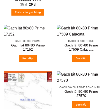
14.800800.35502
Original
Current
35
₫
29
₫
price
price
was:
is:
Thêm vào giỏ hàng
35 ₫.
29 ₫.
GẠCH 80X80 PRIME
GẠCH 80X80 PRIME
Gạch lát 80×80 Prime
Gạch lát 80×80 Prime
17152
17509 Calacata
Đọc tiếp
Đọc tiếp
GẠCH 80X80 PRIME TÔNG MÀU TRẮNG XÁM
Gạch lát 80×80 Prime
27570
Đọc tiếp