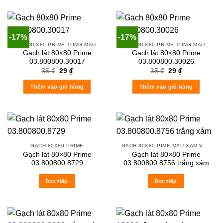
-17%
-17%
GẠCH 80X80 PRIME TÔNG MÀU TRẮNG XÁM
GẠCH 80X80 PRIME TÔNG MÀU TRẮNG XÁM
Gạch lát 80×80 Prime
Gạch lát 80×80 Prime
03.800800.30017
03.800800.30026
Original
Current
Original
Current
35
₫
29
₫
35
₫
29
₫
price
price
price
price
was:
is:
was:
is:
Thêm vào giỏ hàng
Thêm vào giỏ hàng
35 ₫.
29 ₫.
35 ₫.
29 ₫.
GẠCH 80X80 PRIME
GẠCH 80X80 PIME MÀU XÁM VÀ CÁC MÀU VÂN SÁNG NHẸ
Gạch lát 80×80 Prime
Gạch lát 80×80 Prime
03.800800.8729
03.800800.8756 trắng xám
Đọc tiếp
Đọc tiếp