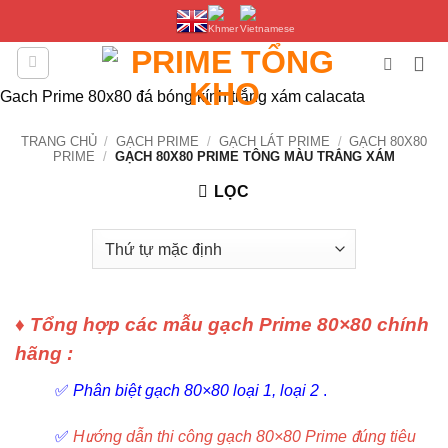
Bỏ
qua
nội
dung
Gach Prime 80x80 đá bóng kính trắng xám calacata
TRANG CHỦ
/
GẠCH PRIME
/
GẠCH LÁT PRIME
/
GẠCH 80X80
PRIME
/
GẠCH 80X80 PRIME TÔNG MÀU TRẮNG XÁM
LỌC
♦ Tổng hợp các mẫu gạch Prime 80×80 chính
hãng :
✅
Phân biệt gạch 80×80 loại 1, loại 2
.
✅
Hướng dẫn thi công gạch 80×80 Prime đúng tiêu