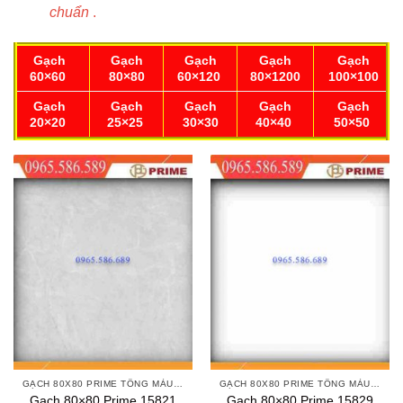
chuẩn
.
Gạch
Gạch
Gạch
Gạch
Gạch
60×60
80×80
60×120
80×1200
100×100
Gạch
Gạch
Gạch
Gạch
Gạch
20×20
25×25
30×30
40×40
50×50
GẠCH 80X80 PRIME TÔNG MÀU TRẮNG XÁM
GẠCH 80X80 PRIME TÔNG MÀU TRẮNG XÁM
Gạch 80×80 Prime 15821
Gạch 80×80 Prime 15829