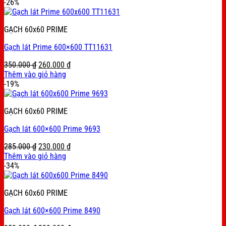
was:
is:
-26%
285.000 ₫.
169.000 ₫.
GẠCH 60x60 PRIME
Gạch lát Prime 600×600 TT11631
Original
Current
350.000
₫
260.000
₫
price
price
Thêm vào giỏ hàng
was:
is:
-19%
350.000 ₫.
260.000 ₫.
GẠCH 60x60 PRIME
Gạch lát 600×600 Prime 9693
Original
Current
285.000
₫
230.000
₫
price
price
Thêm vào giỏ hàng
was:
is:
-34%
285.000 ₫.
230.000 ₫.
GẠCH 60x60 PRIME
Gạch lát 600×600 Prime 8490