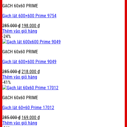
GẠCH 60x60 PRIME
Gạch lát 600×600 Prime 9754
Original
Current
285.000
₫
198.000
₫
price
price
Thêm vào giỏ hàng
was:
is:
-24%
285.000 ₫.
198.000 ₫.
GẠCH 60x60 PRIME
Gạch lát 600×600 Prime 9049
Original
Current
285.000
₫
218.000
₫
price
price
Thêm vào giỏ hàng
was:
is:
-41%
285.000 ₫.
218.000 ₫.
GẠCH 60x60 PRIME
Gạch lát 60×60 Prime 17012
Original
Current
285.000
₫
169.000
₫
price
price
Thêm vào giỏ hàng