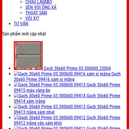
CHẬU LAVABO
SEN VÒI ỐNG XẢ
THOÁT SÀN
VÒI XỊT
TƯ VẤN
Sản phẩm mới cập nhật
Gạch 30x60 Prime 03.300600.25004
Gạch
30x60 Prime 09416 xám xi măng
Gạch 30x60 Prime
09415 màu vàng be
Gạch 30x60 Prime
09414 xám trắng
Gạch 30x60 Prime
09413 trắng xám nhạt
Gạch 30x60 Prime
09412 trắng vân xám khói
Gạch 30x60 Prime