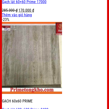
Gạch lát 60×60 Prime 17000
Original
Current
285.000
₫
170.000
₫
price
price
Thêm vào giỏ hàng
was:
is:
-23%
285.000 ₫.
170.000 ₫.
GẠCH 60x60 PRIME