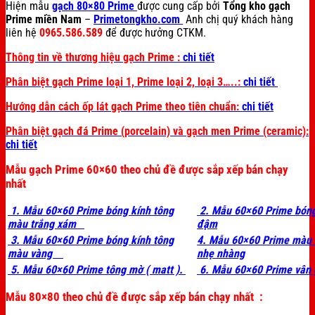
Hiện mẫu
gạch 80×80 Prime
được cung cấp bởi
Tổng kho gạch
Prime miền Nam
–
Primetongkho.com
Anh chị quý khách hàng
liên hệ
0965.586.589
để được hưởng CTKM.
Thông tin về thương hiệu gạch Prime :
chi tiết
Phân biệt gạch Prime loại 1, Prime loại 2, loại 3…..:
chi tiết
Hướng dẫn cách ốp lát gạch Prime theo tiên chuẩn:
chi tiết
Phân biệt gạch đá Prime (porcelain) và gạch men Prime (ceramic):
chi tiết
Mẫu gạch Prime 60×60 theo chủ đề được sắp xếp bán chạy
nhất
1. Mẫu 60×60 Prime bóng kính tông
2. Mẫu 60×60 Prime bóng
màu trắng xám
đậm
3. Mẫu 60×60 Prime bóng kính tông
4. Mẫu 60×60 Prime màu
màu vàng
nhẹ nhàng
5. Mẫu 60×60 Prime tông mờ ( matt ).
6. Mẫu 60×60 Prime vân 
Mẫu 80×80 theo chủ đề được sắp xếp bán chạy nhất :