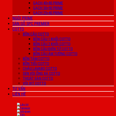
GẠCH 40×80 PRIME
GẠCH 30×90 PRIME
GẠCH 25×40 PRIME
NGÓI PRIME
SÀN GỖ SPC PREMIER
COTTO
BỒN CẦU COTTO
BỒN CẦU 1 KHỐI COTTO
BỒN CẦU 2 KHỐI COTTO
BỒN CẦU ĐIỆN TỬ COTTO
BỒN CẦU ÂM TƯỜNG COTTO
BỒN TẮM COTTO
BỒN TIỂU COTTO
CHẬU LAVABO COTTO
SEN VÒI ỐNG XẢ COTTO
THOÁT SÀN COTTO
VÒI XỊT COTTO
TƯ VẤN
LIÊN HỆ