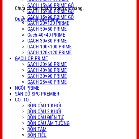
GẠCH 15×60 PRIME GỖ
Chưa có sản phẩm trong giỏ hàng.
GẠCH 15×80 PRIME GỖ
GẠCH 15×90 PRIME GỖ
Quay trở lại cửa hàng
GẠCH 20×120 PIRME
GẠCH 50×50 PRIME
Gạch 40×40 PRIME
GẠCH 30×30 PRIME
GẠCH 100×100 PRIME
GẠCH 120×120 PRIME
GẠCH ỐP PRIME
GẠCH 30×60 PRIME
GẠCH 40×80 PRIME
GẠCH 30×90 PRIME
GẠCH 25×40 PRIME
NGÓI PRIME
SÀN GỖ SPC PREMIER
COTTO
BỒN CẦU 1 KHỐI
BỒN CẦU 2 KHỐI
BỒN CẦU ĐIỆN TỬ
BỒN CẦU ÂM TƯỜNG
BỒN TẮM
BỒN TIỂU