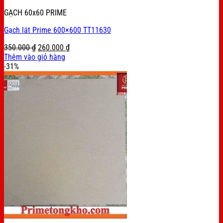
GẠCH 60x60 PRIME
Gạch lát Prime 600×600 TT11630
Original
Current
350.000
₫
260.000
₫
price
price
Thêm vào giỏ hàng
was:
is:
-31%
350.000 ₫.
260.000 ₫.