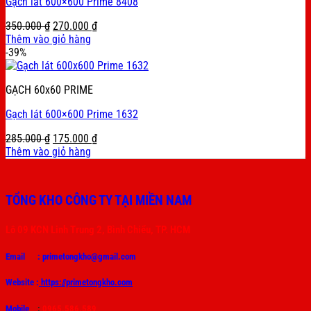
Gạch lát 600×600 Prime 8408
Original
Current
350.000
₫
270.000
₫
price
price
Thêm vào giỏ hàng
was:
is:
-39%
350.000 ₫.
270.000 ₫.
GẠCH 60x60 PRIME
Gạch lát 600×600 Prime 1632
Original
Current
285.000
₫
175.000
₫
price
price
Thêm vào giỏ hàng
was:
is:
285.000 ₫.
175.000 ₫.
TỔNG KHO CÔNG TY TẠI MIỀN NAM
Lô 09 KCN Linh Trung 2, Bình Chiểu, TP. HCM
Email :
primetongkho@gmail.com
Website :
https://primetongkho.com
Mobile
:
0965.586.589