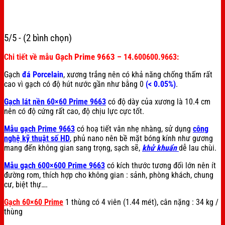
5/5 - (2 bình chọn)
Gạch Prime 9663
Chi tiết về mẫu
– 14.600600.9663:
Gạch
đá Porcelain
, xương trắng nên có khả năng chống thấm rất
cao vì gạch có độ hút nước gần như bằng 0
(< 0.05%)
.
Gạch lát nền 60×60 Prime 9663
có độ dày của xương là 10.4 cm
nên có độ cứng rất cao, độ chịu lực cực tốt.
Mẫu gạch Prime 9663
có hoạ tiết vân nhẹ nhàng, sử dụng
công
nghệ kỹ thuật số HD
, phủ nano nên bề mặt bóng kính như gương
mang đến không gian sang trọng, sạch sẽ,
khử khuẩn
dễ lau chùi.
Mẫu gạch 600×600 Prime 9663
có kích thước tương đối lớn nên ít
đường rom, thích hợp cho không gian : sảnh, phòng khách, chung
cư, biệt thự….
Gạch 60×60 Prime
1 thùng có 4 viên (1.44 mét), cân nặng : 34 kg /
thùng