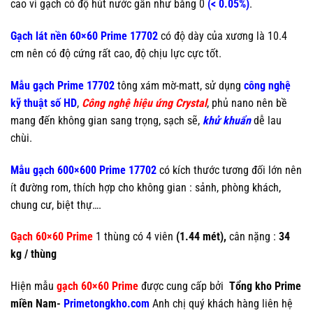
cao vì gạch có độ hút nước gần như bằng 0
(< 0.05%)
.
Gạch lát nền 60×60 Prime 17702
có độ dày của xương là 10.4
cm nên có độ cứng rất cao, độ chịu lực cực tốt.
Mẫu gạch Prime 17702
tông xám mờ-matt, sử dụng
công nghệ
kỹ thuật số HD
,
Công nghệ hiệu ứng Crystal
, phủ nano nên bề
mang đến không gian sang trọng, sạch sẽ,
khử khuẩn
dễ lau
chùi.
Mẫu gạch 600×600 Prime 17702
có kích thước tương đối lớn nên
ít đường rom, thích hợp cho không gian : sảnh, phòng khách,
chung cư, biệt thự….
Gạch 60×60 Prime
1 thùng có 4 viên
(1.44 mét),
cân nặng :
34
kg / thùng
Hiện mẫu
gạch 60×60 Prime
được cung cấp bởi
Tổng kho Prime
miền Nam-
Primetongkho.com
Anh chị quý khách hàng liên hệ