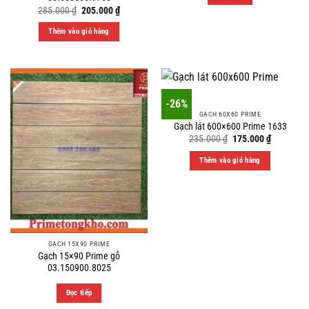
Original
Current
285.000
₫
205.000
₫
price
price
was:
is:
Thêm vào giỏ hàng
285.000 ₫.
205.000 ₫.
-26%
GẠCH 60X60 PRIME
Gạch lát 600×600 Prime 1633
Original
Current
235.000
₫
175.000
₫
price
price
was:
is:
Thêm vào giỏ hàng
235.000 ₫.
175.000 ₫
GẠCH 15X90 PRIME
Gạch 15×90 Prime gỗ
03.150900.8025
Đọc tiếp