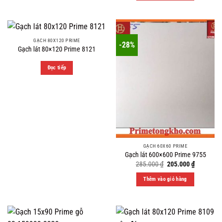
GẠCH 80X120 PRIME
-28%
Gạch lát 80×120 Prime 8121
Đọc tiếp
GẠCH 60X60 PRIME
Gạch lát 600×600 Prime 9755
Original
Current
285.000
₫
205.000
₫
price
price
was:
is:
Thêm vào giỏ hàng
285.000 ₫.
205.000 ₫