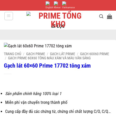
Bỏ
qua
nội
dung
LỌC
TRANG CHỦ
/
GẠCH PRIME
/
GẠCH LÁT PRIME
/
GẠCH 60X60 PRIME
/
GẠCH PRIME 60X60 TÔNG MÀU XÁM VÀ MÀU VÂN SÁNG
Gạch lát 60×60 Prime 17702 tông xám
Sản phẩm chính hãng 100% loại 1
Miễn phí vận chuyển trong thành phố
Cung cấp đầy đủ các chứng từ, chứng chỉ chất lượng C/O, C/Q…