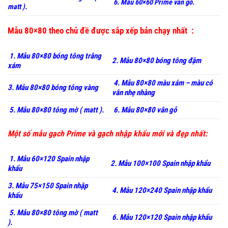
6. Mẫu 60×60 Prime vân gỗ.
matt ).
Mẫu 80×80 theo chủ đề được sắp xếp bán chạy nhất :
1. Mẫu 80×80 bóng tông trắng
2. Mẫu 80×80 bóng tông đậm
xám
4. Mẫu 80×80 màu xám – màu có
3. Mẫu 80×80 bóng tông vàng
vân nhẹ nhàng
5. Mẫu 80×80 tông mờ ( matt ).
6. Mẫu 80×80 vân gỗ
Một số mẫu gạch Prime và gạch nhập khẩu mới và đẹp nhất:
1. Mẫu 60×120 Spain nhập
2. Mẫu 100×100 Spain nhập khẩu
khẩu
3. Mẫu 75×150 Spain nhập
4. Mẫu 120×240 Spain nhập khẩu
khẩu
5. Mẫu 80×80 tông mờ ( matt
6. Mẫu 120×120 Spain nhập khẩu
).