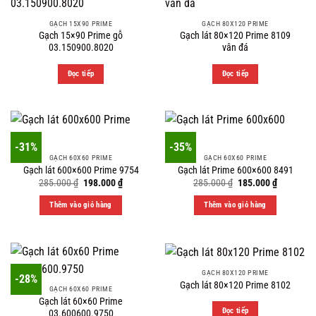
GẠCH 15X90 PRIME
GẠCH 80X120 PRIME
Gạch 15×90 Prime gỗ
Gạch lát 80×120 Prime 8109
03.150900.8020
vân đá
Đọc tiếp
Đọc tiếp
-31%
-35%
GẠCH 60X60 PRIME
GẠCH 60X60 PRIME
Gạch lát 600×600 Prime 9754
Gạch lát Prime 600×600 8491
Original
Current
Original
Current
285.000
₫
198.000
₫
285.000
₫
185.000
₫
price
price
price
price
was:
is:
was:
is:
Thêm vào giỏ hàng
Thêm vào giỏ hàng
285.000 ₫.
198.000 ₫.
285.000 ₫.
185.000 ₫
GẠCH 80X120 PRIME
-28%
Gạch lát 80×120 Prime 8102
GẠCH 60X60 PRIME
Gạch lát 60×60 Prime
Đọc tiếp
03.600600.9750