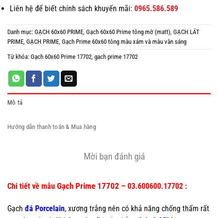
Liên hệ để biết chính sách khuyến mãi:
0965.586.589
Danh mục:
GẠCH 60x60 PRIME
,
Gạch 60x60 Prime tông mờ (matt)
,
GẠCH LÁT
PRIME
,
GẠCH PRIME
,
Gạch Prime 60x60 tông màu xám và màu vân sáng
Từ khóa:
Gạch 60x60 Prime 17702
,
gach prime 17702
Mô tả
Hướng dẫn thanh toán & Mua hàng
Mời bạn đánh giá
Gạch Prime 17702
Chi tiết về mẫu
– 03.600600.17702 :
Gạch
đá Porcelain
, xương trắng nên có khả năng chống thấm rất