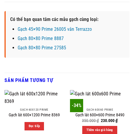
Có thể bạn quan tâm các mẫu gạch cùng loại:
Gạch 45×90 Prime 26005 vân Terrazzo
Gạch 80×80 Prime 8887
Gạch 80×80 Prime 27585
SẢN PHẨM TƯƠNG TỰ
-34%
GẠCH 60X120 PRIME
GẠCH 60X60 PRIME
Gạch lát 600×1200 Prime 8369
Gạch lát 600×600 Prime 8490
Original
Current
350.000
₫
230.000
₫
price
price
Đọc tiếp
was:
is:
Thêm vào giỏ hàng
350.000 ₫.
230.000 ₫