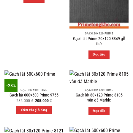
GẠCH 20X120 PRIME
Gạch lát Prime 20×120 8349 gỗ
thẻ
Đọc tiếp
-28%
GẠCH 60X60 PRIME
GẠCH 80X120 PRIME
Gạch lát 80×120 Prime 8105
Gạch lát 600×600 Prime 9755
vân đá Marble
Original
Current
285.000
₫
205.000
₫
price
price
was:
is:
Thêm vào giỏ hàng
Đọc tiếp
285.000 ₫.
205.000 ₫.