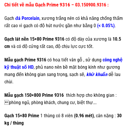
Gạch Prime 9316
Chi tiết về mẫu
– 03.150900.9316 :
Gạch
đá Porcelain
, xương trắng nên có khả năng chống thấm
rất cao vì gạch có độ hút nước gần như bằng 0
(< 0.05%)
.
Gạch lát nền 15×80 Prime 9316
có độ dày của xương là
10.5
cm
và có độ cứng rất cao, độ chịu lực cực tốt.
Mẫu gạch Prime 9316
có hoạ tiết vân gỗ , sử dụng
công nghệ
kỹ thuật số HD
, phủ nano nên bề mặt bóng kính như gương
mang đến không gian sang trọng, sạch sẽ,
khử khuẩn
dễ lau
chùi.
Mẫu gạch 150×800 Prime 9316
thích hợp cho không gian :
phòng ngủ, phòng khách, chung cư, biệt thự….
Gạch 15×80 Prime
1 thùng có 8 viên
(0.96 mét)
, cân nặng :
30
kg / thùng