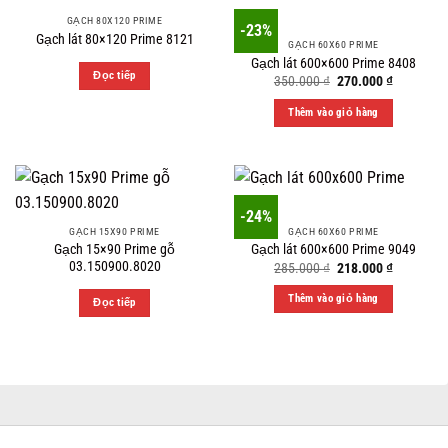
GẠCH 80X120 PRIME
-23%
Gạch lát 80×120 Prime 8121
GẠCH 60X60 PRIME
Gạch lát 600×600 Prime 8408
Đọc tiếp
Original
Current
350.000
₫
270.000
₫
price
price
was:
is:
Thêm vào giỏ hàng
350.000 ₫.
270.000 ₫
-24%
GẠCH 15X90 PRIME
GẠCH 60X60 PRIME
Gạch 15×90 Prime gỗ
Gạch lát 600×600 Prime 9049
03.150900.8020
Original
Current
285.000
₫
218.000
₫
price
price
was:
is:
Thêm vào giỏ hàng
Đọc tiếp
285.000 ₫.
218.000 ₫