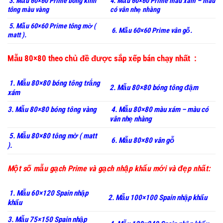
3. Mẫu 60×60 Prime bóng kính
4. Mẫu 60×60 Prime màu xám – màu
tông màu vàng
có vân nhẹ nhàng
5. Mẫu 60×60 Prime tông mờ (
6. Mẫu 60×60 Prime vân gỗ.
matt ).
Mẫu 80×80 theo chủ đề được sắp xếp bán chạy nhất :
1. Mẫu 80×80 bóng tông trắng
2. Mẫu 80×80 bóng tông đậm
xám
3. Mẫu 80×80 bóng tông vàng
4. Mẫu 80×80 màu xám – màu có
vân nhẹ nhàng
5. Mẫu 80×80 tông mờ ( matt
6. Mẫu 80×80 vân gỗ
).
Một số mẫu gạch Prime và gạch nhập khẩu mới và đẹp nhất:
1. Mẫu 60×120 Spain nhập
2. Mẫu 100×100 Spain nhập khẩu
khẩu
3. Mẫu 75×150 Spain nhập