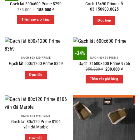
Gạch 15×90 Prime gỗ
Gạch lát 600×600 Prime 8290
03.150900.8025
Original
Current
285.000
₫
188.000
₫
price
price
was:
is:
Thêm vào giỏ hàng
Đọc tiếp
285.000 ₫.
188.000 ₫.
-34%
GẠCH 60X120 PRIME
GẠCH 60X60 PRIME
Gạch lát 600×1200 Prime 8369
Gạch lát 600×600 Prime 9756
Original
Current
350.000
₫
230.000
₫
price
price
Đọc tiếp
was:
is:
Thêm vào giỏ hàng
350.000 ₫.
230.000 ₫
GẠCH 80X120 PRIME
Gạch lát 80×120 Prime 8106
vân đá Marble
Đọc tiếp