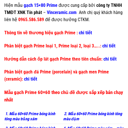
Hiện mẫu
gạch 15×80 Prime
được cung cấp bởi
công ty TNHH
TMĐT XNK Tín phát
–
Vinceramic.com
Anh chị quý khách hàng
liên hệ
0965.586.589
để được hưởng CTKM.
Thông tin về thương hiệu gạch Prime :
chi tiết
Phân biệt gạch Prime loại 1, Prime loại 2, loại 3…..:
chi tiết
Hướng dẫn cách ốp lát gạch Prime theo tiên chuẩn:
chi tiết
Phân biệt gạch đá Prime (porcelain) và gạch men Prime
(ceramic):
chi tiết
Mẫu gạch Prime 60×60 theo chủ đề được sắp xếp bán chạy
nhất
1. Mẫu 60×60 Prime bóng kính
2. Mẫu 60×60 Prime bóng kính tông
tông màu trắng xám
màu đậm