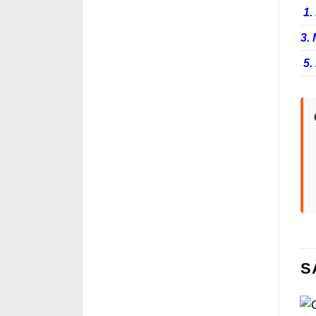
1.
3.
5.
S