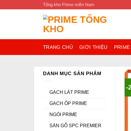
Bỏ
Tổng kho Prime miền Nam
qua
nội
dung
TRANG CHỦ
GIỚI THIỆU
PRIME
DANH MỤC SẢN PHẨM
-
GẠCH LÁT PRIME
GẠCH ỐP PRIME
NGÓI PRIME
SÀN GỖ SPC PREMIER