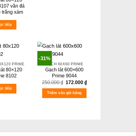
8107 vân đá
 trắng xám
ọc tiếp
-31%
0X120 PRIME
GẠCH 60X60 PRIME
lát 80×120
Gạch lát 600×600
me 8102
Prime 9044
Original
Current
250.000
₫
172.000
₫
price
price
ọc tiếp
was:
is:
Thêm vào giỏ hàng
250.000 ₫.
172.000 ₫.