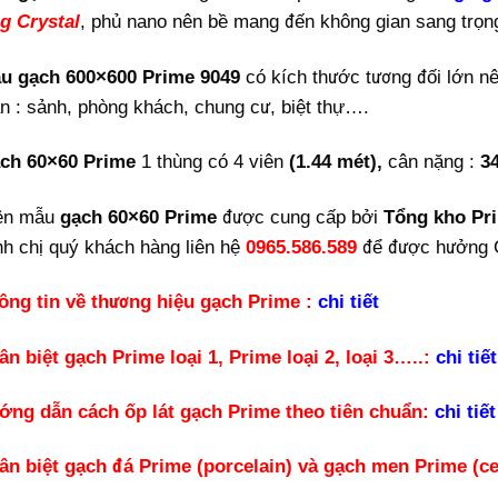
g Crystal
, phủ nano nên bề mang đến không gian sang trọn
u gạch 600×600 Prime 9049
có kích thước tương đối lớn n
an : sảnh, phòng khách, chung cư, biệt thự….
ch 60×60 Prime
1 thùng có 4 viên
(1.44 mét),
cân nặng :
34
ện mẫu
gạch 60×60 Prime
được cung cấp bởi
Tổng kho Pr
h chị quý khách hàng liên hệ
0965.586.589
để được hưởng
ông tin về thương hiệu gạch Prime :
chi tiết
ân biệt gạch Prime loại 1, Prime loại 2, loại 3…..:
chi tiế
ớng dẫn cách ốp lát gạch Prime theo tiên chuẩn:
chi tiết
ân biệt gạch đá Prime (porcelain) và gạch men Prime (c