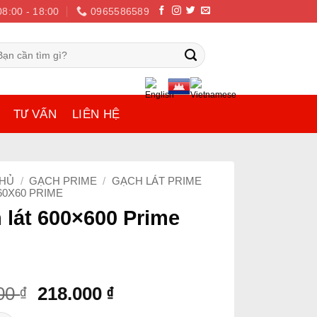
08:00 - 18:00
0965586589
m
ếm:
TƯ VẤN
LIÊN HỆ
CHỦ
/
GẠCH PRIME
/
GẠCH LÁT PRIME
60X60 PRIME
 lát 600×600 Prime
Original
Current
000
₫
218.000
₫
price
price