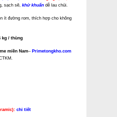
g, sạch sẽ,
khử khuẩn
dễ lau chùi.
ên ít đường rom, thích hợp cho không
 kg / thùng
ime miền Nam
–
Primetongkho.com
 CTKM.
t
eramic):
chi tiết