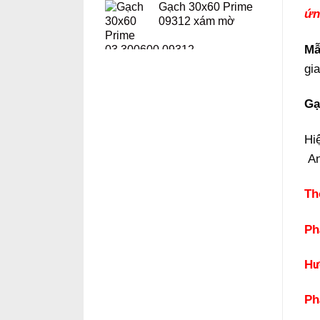
Gạch 30x60 Prime
ứn
09312 xám mờ
Mẫ
gi
Gạ
Hi
An
Th
Ph
Hư
Ph