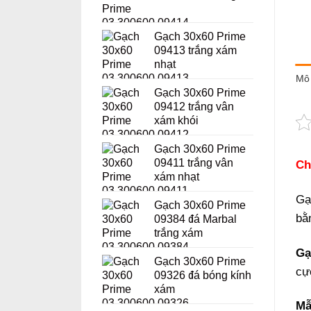
Gạch 30x60 Prime
09413 trắng xám
nhạt
Mô 
Gạch 30x60 Prime
09412 trắng vân
xám khói
Gạch 30x60 Prime
09411 trắng vân
Ch
xám nhạt
Gạ
Gạch 30x60 Prime
bằ
09384 đá Marbal
trắng xám
Gạ
Gạch 30x60 Prime
cực
09326 đá bóng kính
xám
Mẫ