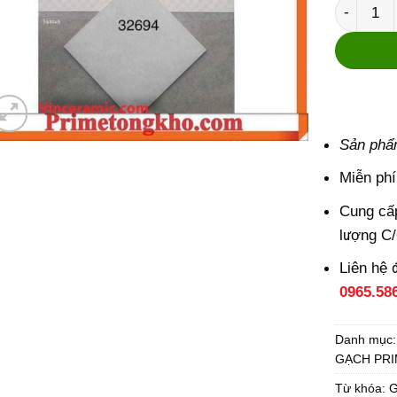
Gạch lát
Sản phẩ
Miễn phí
Cung cấp
lượng C
Liên hệ 
0965.58
Danh mục
GẠCH PR
Từ khóa:
G