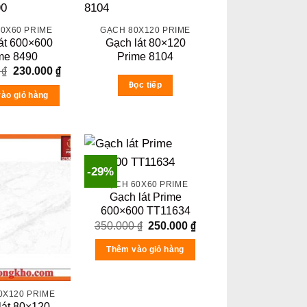
0X60 PRIME
GẠCH 80X120 PRIME
át 600×600
Gạch lát 80×120
me 8490
Prime 8104
Original
Current
0
₫
230.000
₫
price
price
Đọc tiếp
was:
is:
ào giỏ hàng
350.000 ₫.
230.000 ₫.
-29%
GẠCH 60X60 PRIME
Gạch lát Prime
600×600 TT11634
Original
Current
350.000
₫
250.000
₫
price
price
was:
is:
Thêm vào giỏ hàng
350.000 ₫.
250.000 ₫.
0X120 PRIME
lát 80×120