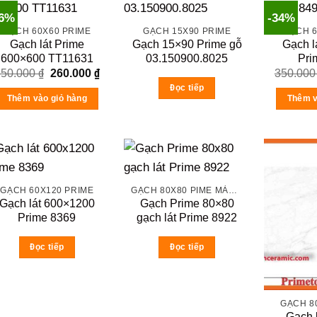
26%
-34%
GẠCH 60X60 PRIME
GẠCH 15X90 PRIME
GẠCH 6
Gạch lát Prime
Gạch 15×90 Prime gỗ
Gạch l
600×600 TT11631
03.150900.8025
Pri
Original
Current
350.000
₫
260.000
₫
350.00
price
price
Đọc tiếp
was:
is:
Thêm vào giỏ hàng
Thêm v
350.000 ₫.
260.000 ₫.
GẠCH 60X120 PRIME
GẠCH 80X80 PIME MÀU XÁM VÀ CÁC MÀU VÂN SÁNG NHẸ
Gạch lát 600×1200
Gạch Prime 80×80
Prime 8369
gạch lát Prime 8922
Đọc tiếp
Đọc tiếp
GẠCH 8
Gạch 