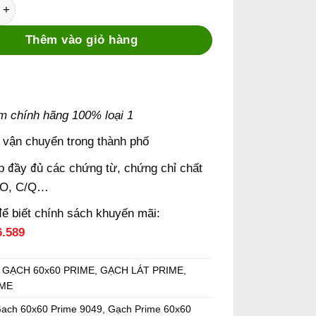
 600x600 Prime 9049 số lượng
was:
is:
285.000 ₫.
218.000 ₫.
Thêm vào giỏ hàng
m chính hãng 100% loại 1
 vận chuyển trong thành phố
 đầy đủ các chứng từ, chứng chỉ chất
/O, C/Q…
để biết chính sách khuyến mãi:
6.589
:
GẠCH 60x60 PRIME
,
GẠCH LÁT PRIME
,
IME
ach 60x60 Prime 9049
,
Gạch Prime 60x60