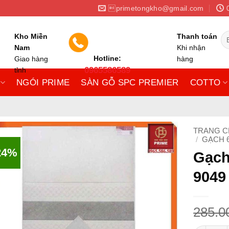
primetongkho@gmail.com
Tì
Kho Miền
Thanh toán
ki
Nam
Khi nhận
Hotline:
Giao hàng
hàng
0965586589
tỉnh
NGÓI PRIME
SÀN GỖ SPC PREMIER
COTTO
TRANG 
/
GẠCH 
24%
Gạch
9049
285.