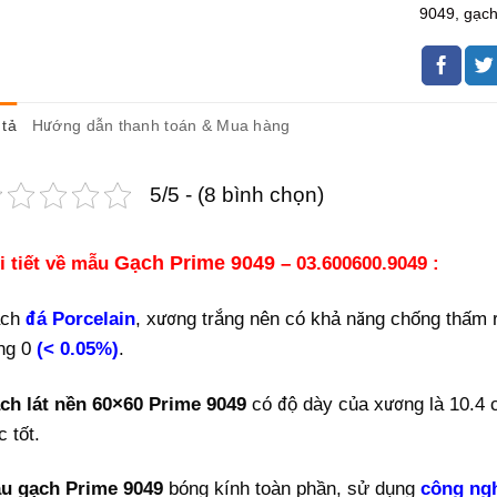
9049
,
gạch
tả
Hướng dẫn thanh toán & Mua hàng
5/5 - (8 bình chọn)
i tiết về mẫu
Gạch Prime 9049
– 03.600600.9049 :
ch
đá Porcelain
, xương trắng nên có khả năng chống thấm 
ng 0
(< 0.05%)
.
ch lát nền 60×60 Prime 9049
có độ dày của xương là 10.4 c
 tốt.
u gạch Prime 9049
bóng kính toàn phần, sử dụng
công ngh