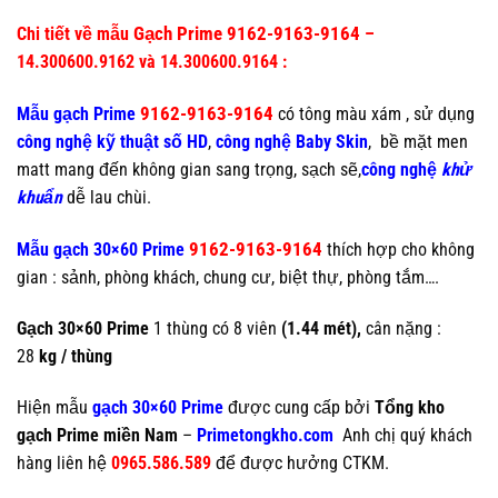
Gạch Prime 9162-9163-9164
Chi tiết về mẫu
–
14.300600.9162 và 14.300600.9164 :
9162-9163-9164
Mẫu gạch Prime
có tông màu xám , sử dụng
công nghệ kỹ thuật số HD
,
công nghệ Baby Skin
, bề mặt men
matt mang đến không gian sang trọng, sạch sẽ,
công nghệ
khử
khuẩn
dễ lau chùi.
9162-9163-9164
Mẫu gạch
30×60 Prime
thích hợp cho không
gian : sảnh, phòng khách, chung cư, biệt thự, phòng tắm….
Gạch 30×60 Prime
1 thùng có 8 viên
(1.44 mét),
cân nặng :
28
kg / thùng
Hiện mẫu
gạch 30×60 Prime
được cung cấp bởi
Tổng kho
gạch Prime miền Nam
–
Primetongkho.com
Anh chị quý khách
hàng liên hệ
0965.586.589
để được hưởng CTKM.