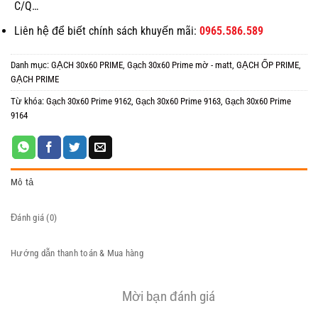
C/Q…
Liên hệ để biết chính sách khuyến mãi:
0965.586.589
Danh mục:
GẠCH 30x60 PRIME
,
Gạch 30x60 Prime mờ - matt
,
GẠCH ỐP PRIME
,
GẠCH PRIME
Từ khóa:
Gạch 30x60 Prime 9162
,
Gạch 30x60 Prime 9163
,
Gạch 30x60 Prime
9164
Mô tả
Đánh giá (0)
Hướng dẫn thanh toán & Mua hàng
Mời bạn đánh giá