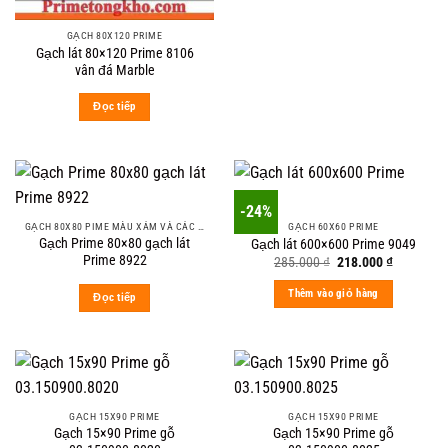
GẠCH 80X120 PRIME
Gạch lát 80×120 Prime 8106
vân đá Marble
Đọc tiếp
-24%
GẠCH 80X80 PIME MÀU XÁM VÀ CÁC MÀU VÂN SÁNG NHẸ
GẠCH 60X60 PRIME
Gạch Prime 80×80 gạch lát
Gạch lát 600×600 Prime 9049
Prime 8922
Original
Current
285.000
₫
218.000
₫
price
price
was:
is:
Thêm vào giỏ hàng
Đọc tiếp
285.000 ₫.
218.000 ₫
GẠCH 15X90 PRIME
GẠCH 15X90 PRIME
Gạch 15×90 Prime gỗ
Gạch 15×90 Prime gỗ