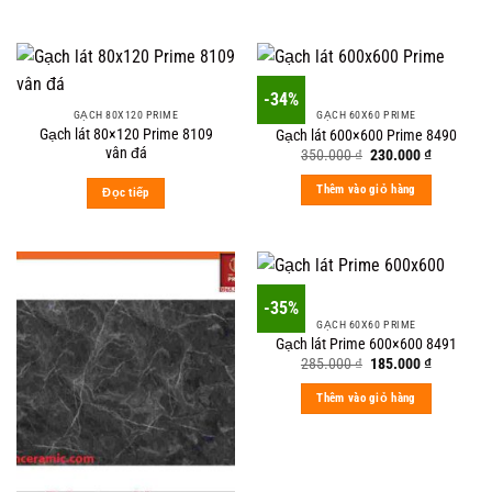
-34%
GẠCH 80X120 PRIME
GẠCH 60X60 PRIME
Gạch lát 80×120 Prime 8109
Gạch lát 600×600 Prime 8490
vân đá
Original
Current
350.000
₫
230.000
₫
price
price
was:
is:
Thêm vào giỏ hàng
Đọc tiếp
350.000 ₫.
230.000 ₫
-35%
GẠCH 60X60 PRIME
Gạch lát Prime 600×600 8491
Original
Current
285.000
₫
185.000
₫
price
price
was:
is:
Thêm vào giỏ hàng
285.000 ₫.
185.000 ₫