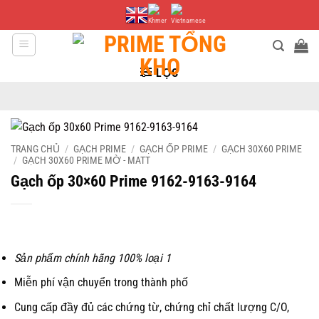
Bỏ
qua
nội
dung
LỌC
TRANG CHỦ
/
GẠCH PRIME
/
GẠCH ỐP PRIME
/
GẠCH 30X60 PRIME
/
GẠCH 30X60 PRIME MỜ - MATT
Gạch ốp 30×60 Prime 9162-9163-9164
Sản phẩm chính hãng 100% loại 1
Miễn phí vận chuyển trong thành phố
Cung cấp đầy đủ các chứng từ, chứng chỉ chất lượng C/O,