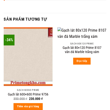
SẢN PHẨM TƯƠNG TỰ
-34%
GẠCH 80X120 PRIME
Gạch lát 80×120 Prime 8107
vân đá Marble trắng xám
Đọc tiếp
GẠCH 60X60 PRIME
Gạch lát 600×600 Prime 9756
Original
Current
350.000
₫
230.000
₫
price
price
was:
is:
Thêm vào giỏ hàng
350.000 ₫.
230.000 ₫.