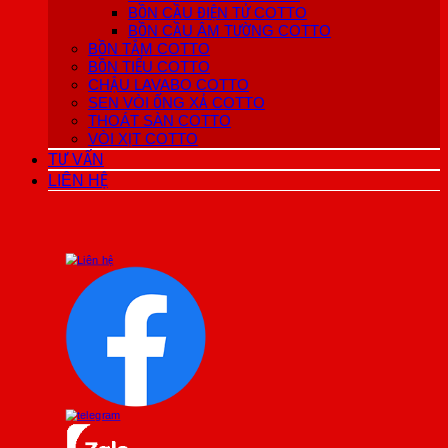
BỒN CẦU ĐIỆN TỬ COTTO
BỒN CẦU ÂM TƯỜNG COTTO
BỒN TẮM COTTO
BỒN TIỂU COTTO
CHẬU LAVABO COTTO
SEN VÒI ỐNG XẢ COTTO
THOÁT SÀN COTTO
VÒI XỊT COTTO
TƯ VẤN
LIÊN HỆ