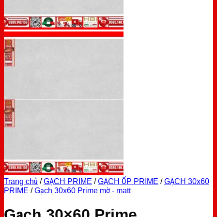
Trang chủ
/
GẠCH PRIME
/
GẠCH ỐP PRIME
/
GẠCH 30x60
PRIME
/
Gạch 30x60 Prime mờ - matt
Gạch 30×60 Prime