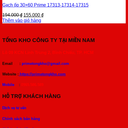
Gạch ốp 30×60 Prime 17313-17314-17315
Original
Current
194.000
₫
155.000
₫
price
price
Thêm vào giỏ hàng
was:
is:
194.000 ₫.
155.000 ₫.
TỔNG KHO CÔNG TY TẠI MIỀN NAM
Lô 09 KCN Linh Trung 2, Bình Chiểu, TP. HCM
Email :
primetongkho@gmail.com
Website :
https://primetongkho.com
Mobile
:
0965.586.589
HỖ TRỢ KHÁCH HÀNG
Dịch vụ tư vấn
Chính sách bán hàng