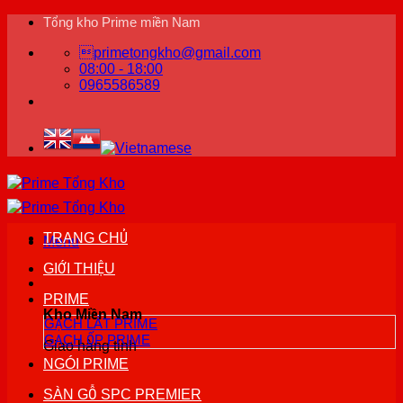
Bỏ
Tổng kho Prime miền Nam
qua
primetongkho@gmail.com
nội
08:00 - 18:00
dung
0965586589
TRANG CHỦ
Menu
GIỚI THIỆU
PRIME
Kho Miền Nam
GẠCH LÁT PRIME
GẠCH ỐP PRIME
Giao hàng tỉnh
NGÓI PRIME
SÀN GỖ SPC PREMIER