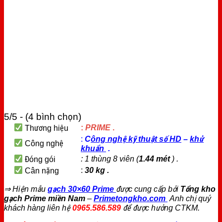
5/5 - (4 bình chọn)
:
PRIME
.
Thương hiệu
:
C
ông nghệ kỹ thuật số HD
–
khử
Công nghệ
khuẩn
.
: 1 thùng 8 viên (
1.44 mét
) .
Đóng gói
:
30 kg .
Cân nặng
⇒ Hiện mẫu
gạch 30×60 Prime
được cung cấp bởi
Tổng kho
gạch Prime miền Nam
–
Primetongkho.com
Anh chị quý
khách hàng liên hệ
0965.586.589
để được hưởng CTKM.