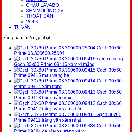
CHẬU LAVABO
SEN VÒI ỐNG XẢ
THOÁT SÀN
VÒI XỊT
TƯ VẤN
Sản phẩm mới cập nhật
Gạch 30x60
Prime 03.300600.25004
Gạch 30x60 Prime 09416 xám xi măng
Gạch 30x60
Prime 09415 màu vàng be
Gạch 30x60
Prime 09414 xám trắng
Gạch 30x60
Prime 09413 trắng xám nhạt
Gạch 30x60
Prime 09412 trắng vân xám khói
Gạch 30x60
Prime 09411 trắng vân xám nhạt
Gạch 30x60
Prime 09384 đá Marbal trắng xám