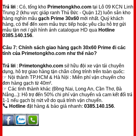
Trả lời
: Có, tổng kho
Primetongkho.com
tại Lô 09 KCN Linh
Trung 2 (khu vực giáp ranh Thủ Đức - Quận 12) luôn sẵn kho
hàng nghìn mẫu
gạch Prime 30x60
mới nhất. Quý khách
hàng, có thể đến xem mẫu trực tiếp hoặc yêu cầu hỗ trợ gửi
mẫu tận nơi / gửi hình ảnh catalogue HD qua
Hotline
0385.140.156
.
Câu 7: Chính sách giao hàng gạch 30x60 Prime đi các
tỉnh của Primetongkho.com như thế nào?
Trả lời
:
Primetongkho.com
sở hữu đội xe vận tải chuyên
dụng, hỗ trợ giao hàng tận chân công trình trên toàn quốc:
☞ Nội thành TP.HCM & Hà Nội : Miễn phí vận chuyển cho
đơn hàng gạch từ 40m².
☞ Các tỉnh thành khác (Đồng Nai, Long An, Cần Thơ, Đà
Nẵng...): Hỗ trợ đến 50% chi phí vận chuyển và cam kết đổi trả
1-1 nếu gạch bị nứt vỡ do quá trình vận chuyển.
Hotline
đặt hàng & báo giá nhanh:
0385.140.156
.