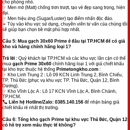
cho phòng nhỏ.
☞ Men mờ (Matt) chống trơn trượt, tạo vẻ đẹp sang trọng, hiện
đại.
☞ Men hiệu ứng (Sugar/Luster) tạo điểm nhấn độc đáo.
➢ Tùy vào khu vực sử dụng, chuyên viên tư vấn của chúng tôi
sẽ giúp bạn chọn bề mặt phù hợp nhất.
Câu 5: Mua gạch 30x60 Prime ở đâu tại TP.HCM để có giá
kho và hàng chính hãng loại 1?
Trả lời
: Quý khách tại TP.HCM và các khu vực lân cận có thể
mua
gạch Prime 30x60
chính hãng loại 1 với giá chiết khấu
tại kho trực thuộc hệ thống
Primetongkho.com
:
☞ Kho Linh Trung 2 : Lô 09 KCN Linh Trung 2, Bình Chiểu,
TP. Thủ Đức (phục vụ khu vực TP. Thủ Đức, Quận 12, Bình
Dương).
☞ Kho Vĩnh Lộc A : Lô 17 KCN Vĩnh Lộc A, Bình Chánh,
TP.HCM.
Liên hệ Hotline/Zalo: 0385.140.156
để nhận bảng giá
chiết khấu rẻ nhất thị trường.
Câu 6: Tổng kho gạch Prime tại khu vực Thủ Đức, Quận 12
có hỗ trợ xem mẫu thực tế không?