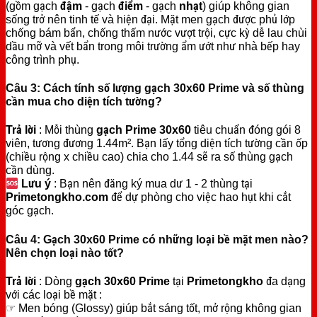
(gồm gạch
đậm
- gạch
điểm
- gạch
nhạt
) giúp không gian
sống trở nên tinh tế và hiện đại. Mặt men gạch được phủ lớp
chống bám bẩn, chống thấm nước vượt trội, cực kỳ dễ lau chùi
dầu mỡ và vết bẩn trong môi trường ẩm ướt như nhà bếp hay
công trình phụ.
Câu 3: Cách tính số lượng gạch 30x60 Prime và số thùng
cần mua cho diện tích tường?
Trả lời
: Mỗi thùng
gạch Prime 30x60
tiêu chuẩn đóng gói 8
viên, tương đương 1.44m². Bạn lấy tổng diện tích tường cần ốp
(chiều rộng x chiều cao) chia cho 1.44 sẽ ra số thùng gạch
cần dùng.
Lưu ý
: Bạn nên đăng ký mua dư 1 - 2 thùng tại
Primetongkho.com
để dự phòng cho việc hao hụt khi cắt
góc gạch.
Câu 4: Gạch 30x60 Prime có những loại bề mặt men nào?
Nên chọn loại nào tốt?
Trả lời
: Dòng
gạch 30x60
Prime
tại
Primetongkho
đa dạng
với các loại bề mặt :
☞ Men bóng (Glossy) giúp bắt sáng tốt, mở rộng không gian