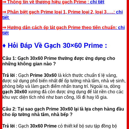
⇒ Thông tin về thương hiệu gạch Prime :
chi tiết
⇒ Phân biệt gạch Prime loại 1, Prime loại 2, loại 3…..:
chi
tiết
⇒ Hướng dẫn cách ốp lát gạch Prime theo tiên chuẩn:
chi
tiết
♦ Hỏi Đáp Về Gạch 30×60 Prime :
Câu 1: Gạch 30x60 Prime thường được ứng dụng cho
những không gian nào ?
Trả lời
: Gạch
Prime 30x60
là kích thước chuẩn tỉ lệ vàng,
được sử dụng phổ biến nhất để ốp tường nhà tắm, nhà vệ sinh,
phòng bếp và làm gạch điểm nhấn trang trí. Ngoài ra, dòng
gạch 30x60
xương đá còn được ứng dụng để lát nền cho các
khu vực diện tích nhỏ như ban công, lối đi hay lô gia.
Câu 2: Tại sao gạch Prime 30x60 lại là lựa chọn hàng đầu
cho ốp tường nhà tắm, nhà bếp ?
Trả lời
: Gạch
30x60 Prime
có thiết kế bộ sưu tập đồng bộ