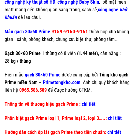
công nghệ kỹ thuật số HD
,
công nghệ Baby Skin
, bề mặt men
matt mang đến không gian sang trọng, sạch sẽ,
công nghệ
khử
khuẩn
dễ lau chùi.
9159-9160-9161
Mẫu gạch
30×60 Prime
thích hợp cho không
gian : sảnh, phòng khách, chung cư, biệt thự, phòng tắm….
Gạch 30×60 Prime
1 thùng có 8 viên
(1.44 mét),
cân nặng :
28
kg / thùng
Hiện mẫu
gạch 30×60 Prime
được cung cấp bởi
Tổng kho gạch
Prime miền Nam
–
Primetongkho.com
Anh chị quý khách hàng
liên hệ
0965.586.589
để được hưởng CTKM.
Thông tin về thương hiệu gạch Prime :
chi tiết
Phân biệt gạch Prime loại 1, Prime loại 2, loại 3…..:
chi tiết
Hướng dẫn cách ốp lát gạch Prime theo tiên chuẩn:
chi tiết