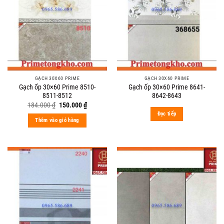
GẠCH 30X60 PRIME
GẠCH 30X60 PRIME
Gạch ốp 30×60 Prime 8510-
Gạch ốp 30×60 Prime 8641-
8511-8512
8642-8643
Original
Current
184.000
₫
150.000
₫
price
price
Đọc tiếp
was:
is:
Thêm vào giỏ hàng
184.000 ₫.
150.000 ₫.