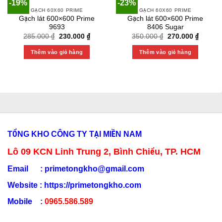
-19%
-23%
GẠCH 60X60 PRIME
GẠCH 60X60 PRIME
Gạch lát 600×600 Prime
Gạch lát 600×600 Prime
9693
8406 Sugar
Original
Current
Original
Current
285.000
₫
230.000
₫
350.000
₫
270.000
₫
price
price
price
price
was:
is:
was:
is:
Thêm vào giỏ hàng
Thêm vào giỏ hàng
285.000 ₫.
230.000 ₫.
350.000 ₫.
270.000
TỔNG KHO CÔNG TY TẠI MIỀN NAM
Lô 09 KCN Linh Trung 2, Bình Chiểu, TP. HCM
Email :
primetongkho@gmail.com
Website :
https://primetongkho.com
Mobile
:
0965.586.589