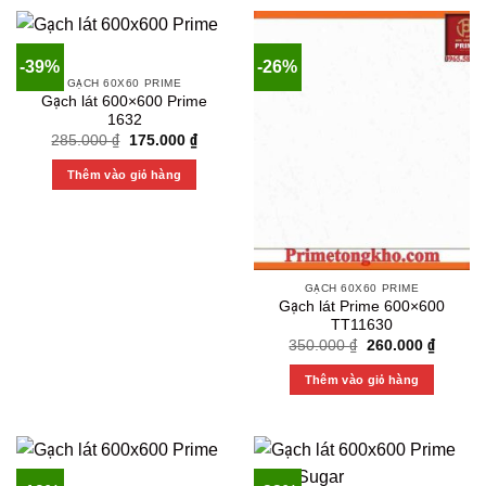
-39%
-26%
GẠCH 60X60 PRIME
Gạch lát 600×600 Prime
1632
Original
Current
285.000
₫
175.000
₫
price
price
was:
is:
Thêm vào giỏ hàng
285.000 ₫.
175.000 ₫.
GẠCH 60X60 PRIME
Gạch lát Prime 600×600
TT11630
Original
Current
350.000
₫
260.000
₫
price
price
was:
is:
Thêm vào giỏ hàng
350.000 ₫.
260.000