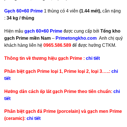
Gạch 60×60 Prime
1 thùng có 4 viên
(1.44 mét),
cân nặng
:
34 kg / thùng
Hiện mẫu
gạch 60×60 Prime
được cung cấp bởi
Tổng kho
gạch Prime miền Nam
–
Primetongkho.com
Anh chị quý
khách hàng liên hệ
0965.586.589
để được hưởng CTKM.
Thông tin về thương hiệu gạch Prime :
chi tiết
Phân biệt gạch Prime loại 1, Prime loại 2, loại 3…..:
chi
tiết
Hướng dẫn cách ốp lát gạch Prime theo tiên chuẩn:
chi
tiết
Phân biệt gạch đá Prime (porcelain) và gạch men Prime
(ceramic):
chi tiết