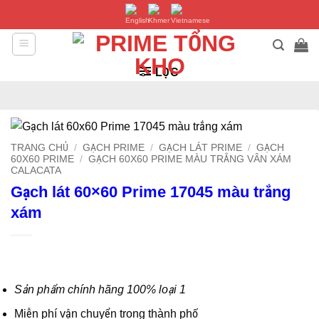
Bỏ
qua
nội
dung
LỌC
TRANG CHỦ
/
GẠCH PRIME
/
GẠCH LÁT PRIME
/
GẠCH
60X60 PRIME
/
GẠCH 60X60 PRIME MÀU TRẮNG VÂN XÁM
CALACATA
Gạch lát 60×60 Prime 17045 màu trắng
xám
Sản phẩm chính hãng 100% loại 1
Miễn phí vận chuyển trong thành phố