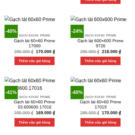
285.000 ₫.
170.000
-40%
-24%
GẠCH 60X60 PRIME
GẠCH 60X60 PRIME
Gạch lát 60×60 Prime
Gạch lát 600×600 Prime
17000
9726
Original
Current
Original
Current
285.000
₫
170.000
₫
285.000
₫
218.000
₫
price
price
price
price
was:
is:
was:
is:
Thêm vào giỏ hàng
Thêm vào giỏ hàng
285.000 ₫.
170.000 ₫.
285.000 ₫.
218.000
-41%
-40%
GẠCH 60X60 PRIME
GẠCH 60X60 PRIME
Gạch lát 60×60 Prime
Gạch lát 60×60 Prime
03.600600.17016
17019
Original
Current
Original
Current
285.000
₫
169.000
₫
285.000
₫
170.000
₫
price
price
price
price
was:
is:
was:
is:
Thêm vào giỏ hàng
Thêm vào giỏ hàng
285.000 ₫.
169.000 ₫.
285.000 ₫.
170.000