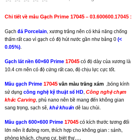
Gạch Prime 17045
Chi tiết về mẫu
– 03.600600.17045 :
Gạch
đá Porcelain
, xương trắng nên có khả năng chống
thấm rất cao vì gạch có độ hút nước gần như bằng 0
(<
0.05%)
.
17045
Gạch lát nền 60×60 Prime
có độ dày của xương là
10.4 cm nên có độ cứng rất cao, độ chịu lực cực tốt.
17045
Mẫu gạch Prime
vân màu trắng xám
,bóng kính
sử dụng
công nghệ kỹ thuật số HD
,
Công nghệ chạm
khắc Carving
, phủ nano nên bề mang đến không gian
sang trọng, sạch sẽ,
khử khuẩn
dễ lau chùi.
17045
Mẫu gạch 600×600 Prime
có kích thước tương đối
lớn nên ít đường rom, thích hợp cho không gian : sảnh,
phòng khách, chung cư, biệt thự….