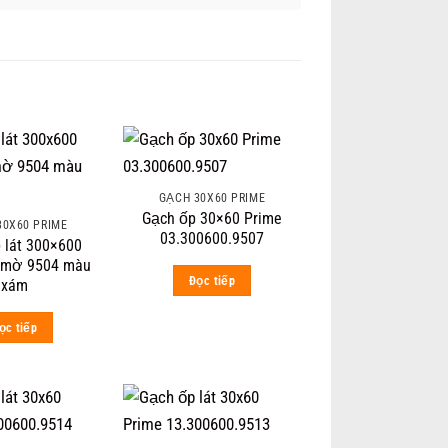
GẠCH 30X60 PRIME
Gạch ốp 30×60 Prime
30X60 PRIME
03.300600.9507
 lát 300×600
 mờ 9504 màu
Đọc tiếp
xám
ọc tiếp