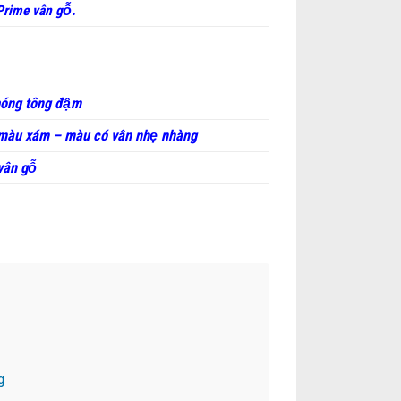
rime vân gỗ.
bóng tông đậm
màu xám – màu có vân nhẹ nhàng
vân gỗ
g