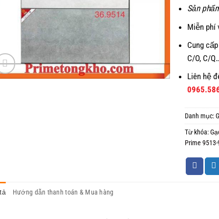
Sản phẩm
Miễn phí 
Cung cấp
C/O, C/Q
Liên hệ đ
0965.58
Danh mục:
Từ khóa:
Gạ
Prime 9513-
tả
Hướng dẫn thanh toán & Mua hàng