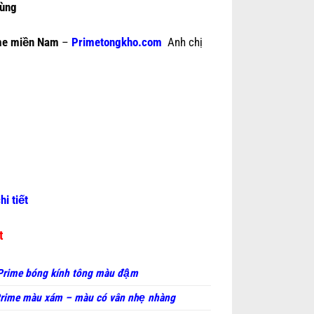
hùng
me miền Nam
–
Primetongkho.com
Anh chị
hi tiết
ất
Prime bóng kính tông màu đậm
rime màu xám – màu có vân nhẹ nhàng