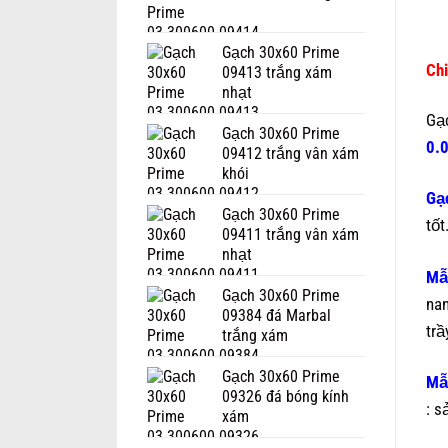
Gạch 30x60 Prime
Chi
09413 trắng xám
nhạt
Gạ
Gạch 30x60 Prime
0.
09412 trắng vân xám
khói
Gạc
Gạch 30x60 Prime
tốt
09411 trắng vân xám
nhạt
Mẫ
Gạch 30x60 Prime
nan
09384 đá Marbal
trầ
trắng xám
Gạch 30x60 Prime
Mẫ
09326 đá bóng kính
: s
xám