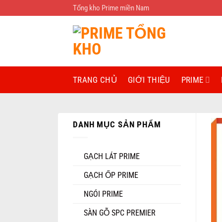
Bỏ
Tổng kho Prime miền Nam
qua
nội
dung
TRANG CHỦ
GIỚI THIỆU
PRIME
DANH MỤC SẢN PHẨM
GẠCH LÁT PRIME
GẠCH ỐP PRIME
NGÓI PRIME
SÀN GỖ SPC PREMIER