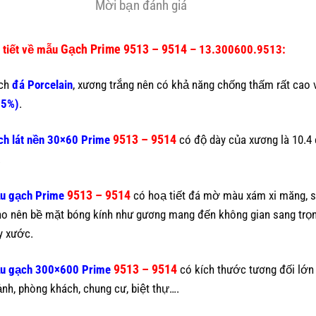
Mời bạn đánh giá
Gạch Prime 9513 – 9514
 tiết về mẫu
– 13.300600.9513:
ch
đá Porcelain
, xương trắng nên có khả năng chống thấm rất cao 
05%)
.
9513 – 9514
h lát nền 30×60 Prime
có độ dày của xương là 10.4 
.
9513 – 9514
u gạch Prime
có hoạ tiết đá mờ màu xám xi măng, 
o nên bề mặt bóng kính như gương mang đến không gian sang trọn
y xước.
9513 – 9514
u gạch 300×600 Prime
có kích thước tương đối lớn 
ảnh, phòng khách, chung cư, biệt thự….