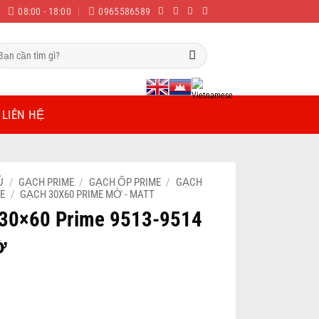
08:00 - 18:00
0965586589
m
ếm:
LIÊN HỆ
Ủ
/
GẠCH PRIME
/
GẠCH ỐP PRIME
/
GẠCH
ME
/
GẠCH 30X60 PRIME MỜ - MATT
30×60 Prime 9513-9514
ờ