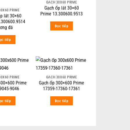
GẠCH 30X60 PRIME
Gạch ốp lát 30×60
30X60 PRIME
Prime 13.300600.9513
p lát 30×60
.300600.9514
Đọc tiếp
ơng đá
ọc tiếp
30X60 PRIME
GẠCH 30X60 PRIME
300×600 Prime
Gạch ốp 300×600 Prime
9045-9046
17359-17360-17361
ọc tiếp
Đọc tiếp