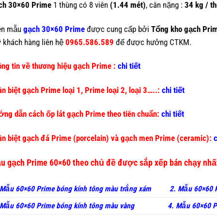
ch 30×60 Prime
1 thùng có 8 viên
(1.44 mét)
, cân nặng :
34 kg / t
ện mẫu
gạch 30×60 Prime
được cung cấp bởi
Tổng kho gạch Pri
 khách hàng liên hệ
0965.586.589
để được hưởng CTKM.
ng tin về thương hiệu gạch Prime :
chi tiết
n biệt gạch Prime loại 1, Prime loại 2, loại 3…..:
chi tiết
ng dẫn cách ốp lát gạch Prime theo tiên chuẩn:
chi tiết
n biệt gạch đá Prime (porcelain) và gạch men Prime (ceramic):
c
u gạch Prime 60×60 theo chủ đề được sắp xếp bán chạy nh
 Mẫu 60×60 Prime bóng kính tông màu trắng xám
2. Mẫu 60×60 
Mẫu 60×60 Prime bóng kính tông màu vàng
4. Mẫu 60×60 P