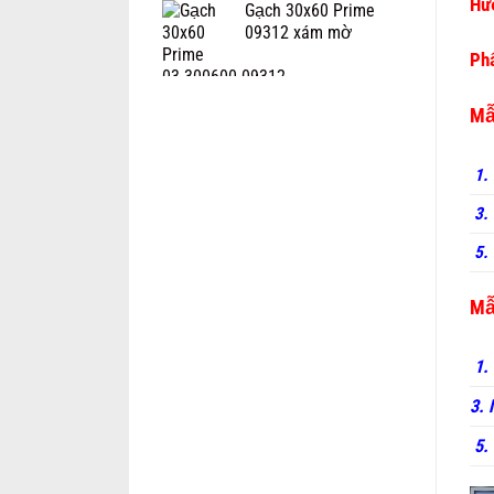
Hướ
Gạch 30x60 Prime
09312 xám mờ
Phâ
Mẫ
1.
3. 
5. 
Mẫ
1.
3.
5.