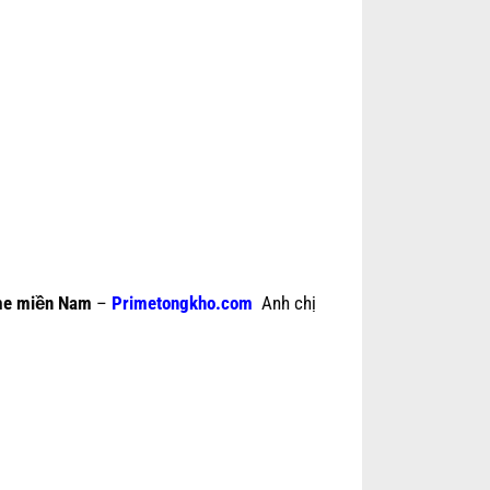
me miền Nam
–
Primetongkho.com
Anh chị