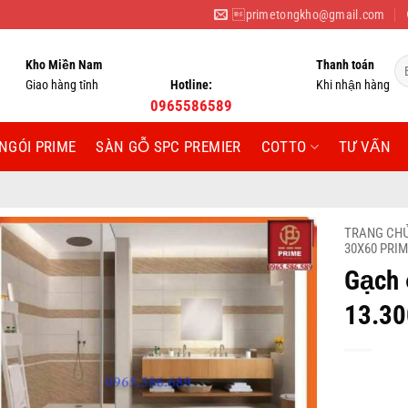
primetongkho@gmail.com
Tì
Kho Miền Nam
Thanh toán
ki
Giao hàng tỉnh
Hotline:
Khi nhận hàng
0965586589
NGÓI PRIME
SÀN GỖ SPC PREMIER
COTTO
TƯ VẤN
TRANG CH
30X60 PRI
Gạch 
13.3