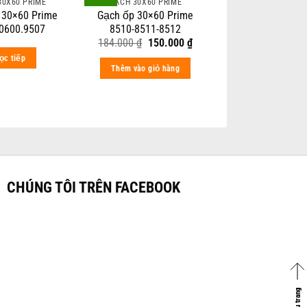
30X60 PRIME
GẠCH 30X60 PRIME
 30×60 Prime
Gạch ốp 30×60 Prime
0600.9507
8510-8511-8512
Original
Current
184.000
₫
150.000
₫
price
price
ọc tiếp
was:
is:
Thêm vào giỏ hàng
184.000 ₫.
150.000 ₫.
CHÚNG TÔI TRÊN FACEBOOK
Về đầu trang