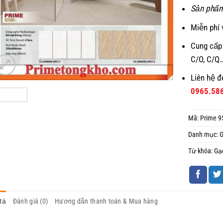
Sản phẩm
Miễn phí 
Cung cấp
C/O, C/Q
Liên hệ đ
0965.58
Mã:
Prime 9
Danh mục:
Từ khóa:
Gạ
tả
Đánh giá (0)
Hướng dẫn thanh toán & Mua hàng