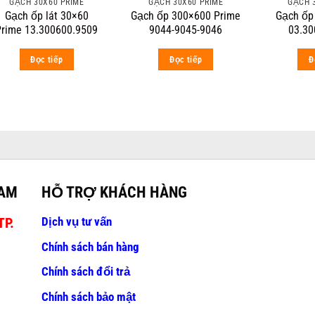
GẠCH 30X60 PRIME
GẠCH 30X60 PRIME
GẠCH 
Gạch ốp lát 30×60
Gạch ốp 300×600 Prime
Gạch ốp
Prime 13.300600.9509
9044-9045-9046
03.30
Đọc tiếp
Đọc tiếp
Đ
NAM
HỖ TRỢ KHÁCH HÀNG
Dịch vụ tư vấn
TP.
Chính sách bán hàng
Chính sách đổi trả
Chính sách bảo mật