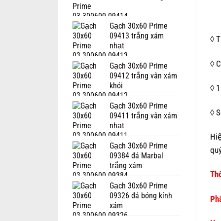
Gạch 30x60 Prime
09413 trắng xám
◊ T
nhạt
◊ C
Gạch 30x60 Prime
09412 trắng vân xám
khói
◊ 1
Gạch 30x60 Prime
◊ S
09411 trắng vân xám
nhạt
Hi
Gạch 30x60 Prime
quý
09384 đá Marbal
trắng xám
Thô
Gạch 30x60 Prime
09326 đá bóng kính
Phâ
xám