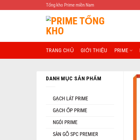
Bỏ
Tổng kho Prime miền Nam
qua
nội
dung
TRANG CHỦ
GIỚI THIỆU
PRIME
DANH MỤC SẢN PHẨM
GẠCH LÁT PRIME
GẠCH ỐP PRIME
NGÓI PRIME
SÀN GỖ SPC PREMIER