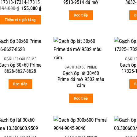
17313-17314-17315
9513-9514 đá mờ
8632-
Original
Current
194.000
₫
155.000
₫
price
price
Đọc tiếp
Đ
was:
is:
Thêm vào giỏ hàng
194.000 ₫.
155.000 ₫.
GẠCH 30X60 PRIME
GẠCH 
Gạch ốp 30×60 Prime
Gạch ốp
GẠCH 30X60 PRIME
8626-8627-8628
17325-
Gạch ốp lát 30×60
Prime đá mờ 9502 màu
Đọc tiếp
Đ
xám
Đọc tiếp