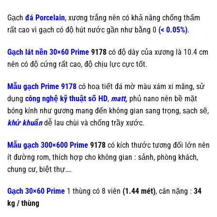
Gạch
đá Porcelain
, xương trắng nên có khả năng chống thấm
rất cao vì gạch có độ hút nước gần như bằng 0
(< 0.05%)
.
Gạch lát nền 30×60 Prime
9178
có độ dày của xương là 10.4 cm
nên có độ cứng rất cao, độ chịu lực cực tốt.
Mẫu gạch Prime 9178
có hoạ tiết đá mờ màu xám xi măng, sử
dụng
công nghệ kỹ thuật số HD
,
matt,
phủ nano nên bề mặt
bóng kính như gương mang đến không gian sang trọng, sạch sẽ,
khử khuẩn
dễ lau chùi và chống trầy xước.
Mẫu gạch 300×600 Prime
9178
có kích thước tương đối lớn nên
ít đường rom, thích hợp cho không gian : sảnh, phòng khách,
chung cư, biệt thự….
Gạch 30×60 Prime
1 thùng có 8 viên
(1.44 mét)
, cân nặng :
34
kg / thùng