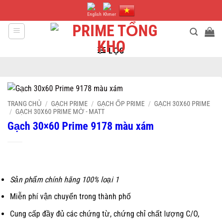
Bỏ
qua
nội
dung
LỌC
TRANG CHỦ
/
GẠCH PRIME
/
GẠCH ỐP PRIME
/
GẠCH 30X60 PRIME
/
GẠCH 30X60 PRIME MỜ - MATT
Gạch 30×60 Prime 9178 màu xám
Sản phẩm chính hãng 100% loại 1
Miễn phí vận chuyển trong thành phố
Cung cấp đầy đủ các chứng từ, chứng chỉ chất lượng C/O,