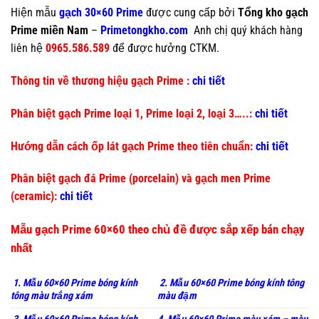
Hiện mẫu
gạch 30×60 Prime
được cung cấp bởi
Tổng kho gạch
Prime miền Nam
–
Primetongkho.com
Anh chị quý khách hàng
liên hệ
0965.586.589
để được hưởng CTKM.
Thông tin về thương hiệu gạch Prime :
chi tiết
Phân biệt gạch Prime loại 1, Prime loại 2, loại 3…..:
chi tiết
Hướng dẫn cách ốp lát gạch Prime theo tiên chuẩn:
chi tiết
Phân biệt gạch đá Prime (porcelain) và gạch men Prime
(ceramic):
chi tiết
Mẫu gạch Prime 60×60 theo chủ đề được sắp xếp bán chạy
nhất
1. Mẫu 60×60 Prime bóng kính
2. Mẫu 60×60 Prime bóng kính tông
tông màu trắng xám
màu đậm