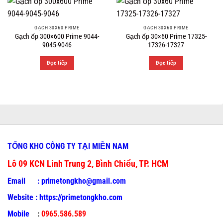
GẠCH 30X60 PRIME
GẠCH 30X60 PRIME
Gạch ốp 300×600 Prime 9044-
Gạch ốp 30×60 Prime 17325-
9045-9046
17326-17327
Đọc tiếp
Đọc tiếp
TỔNG KHO CÔNG TY TẠI MIỀN NAM
Lô 09 KCN Linh Trung 2, Bình Chiểu, TP. HCM
Email :
primetongkho@gmail.com
Website :
https://primetongkho.com
Mobile
:
0965.586.589