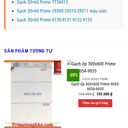
Gạch 30×60 Prime TT36915
Gạch 30×60 Prime 29309-29310-29311 màu xám
Gạch 30×60 Prime 9130-9131-9132-9133
SẢN PHẨM TƯƠNG TỰ
-20%
GẠCH 30X60 PRIME
Gạch ốp 300×600 Prime 9053-
9054-9055
Original
Current
194.000
₫
155.000
₫
price
price
was:
is:
Thêm vào giỏ hàng
194.000 ₫.
155.000 ₫