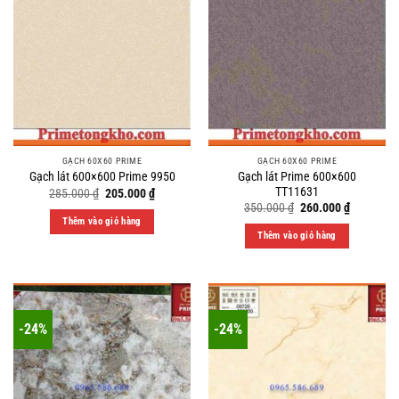
GẠCH 60X60 PRIME
GẠCH 60X60 PRIME
Gạch lát Prime 600×600
Gạch lát 600×600 Prime 9950
TT11631
Original
Current
285.000
₫
205.000
₫
price
price
Original
Current
350.000
₫
260.000
₫
was:
is:
price
price
Thêm vào giỏ hàng
285.000 ₫.
205.000 ₫.
was:
is:
Thêm vào giỏ hàng
350.000 ₫.
260.000 ₫
-24%
-24%