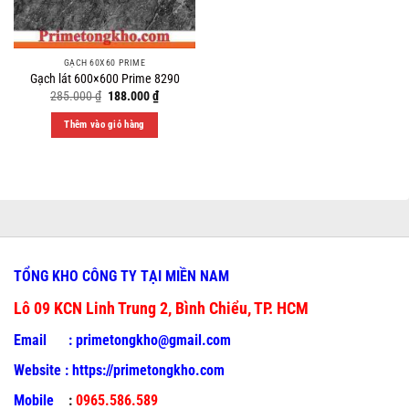
GẠCH 60X60 PRIME
Gạch lát 600×600 Prime 8290
Original
Current
285.000
₫
188.000
₫
price
price
was:
is:
Thêm vào giỏ hàng
285.000 ₫.
188.000 ₫.
TỔNG KHO CÔNG TY TẠI MIỀN NAM
Lô 09 KCN Linh Trung 2, Bình Chiểu, TP. HCM
Email :
primetongkho@gmail.com
Website :
https://primetongkho.com
Mobile
:
0965.586.589