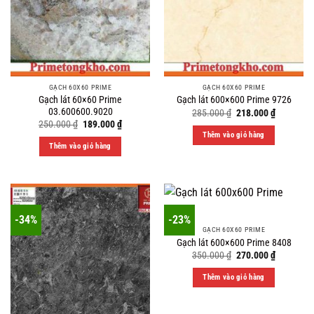
GẠCH 60X60 PRIME
GẠCH 60X60 PRIME
Gạch lát 60×60 Prime
Gạch lát 600×600 Prime 9726
03.600600.9020
Original
Current
285.000
₫
218.000
₫
price
price
Original
Current
250.000
₫
189.000
₫
was:
is:
price
price
Thêm vào giỏ hàng
285.000 ₫.
218.000 ₫
was:
is:
Thêm vào giỏ hàng
250.000 ₫.
189.000 ₫.
-34%
-23%
GẠCH 60X60 PRIME
Gạch lát 600×600 Prime 8408
Original
Current
350.000
₫
270.000
₫
price
price
was:
is:
Thêm vào giỏ hàng
350.000 ₫.
270.000 ₫