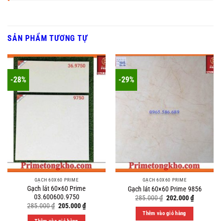
SẢN PHẨM TƯƠNG TỰ
-28%
-29%
GẠCH 60X60 PRIME
GẠCH 60X60 PRIME
Gạch lát 60×60 Prime
Gạch lát 60×60 Prime 9856
03.600600.9750
Original
Current
285.000
₫
202.000
₫
price
price
Original
Current
285.000
₫
205.000
₫
was:
is:
price
price
Thêm vào giỏ hàng
285.000 ₫.
202.000 ₫
was:
is: