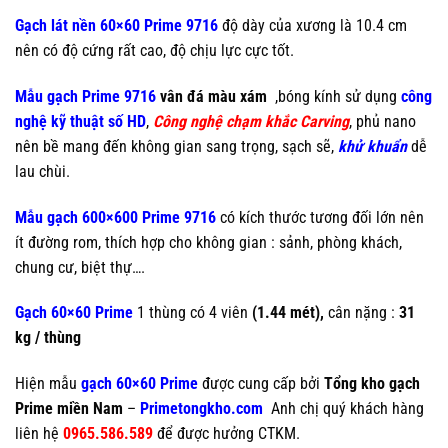
Gạch lát nền 60×60 Prime 9716
độ dày của xương là 10.4 cm
nên có độ cứng rất cao, độ chịu lực cực tốt.
Mẫu gạch Prime 9716
vân đá màu xám
,bóng kính sử dụng
công
nghệ kỹ thuật số HD
,
Công nghệ chạm khắc Carving
, phủ nano
nên bề mang đến không gian sang trọng, sạch sẽ,
khử khuẩn
dễ
lau chùi.
Mẫu gạch 600×600 Prime 9716
có kích thước tương đối lớn nên
ít đường rom, thích hợp cho không gian : sảnh, phòng khách,
chung cư, biệt thự….
Gạch 60×60 Prime
1 thùng có 4 viên
(1.44 mét),
cân nặng :
31
kg / thùng
Hiện mẫu
gạch 60×60 Prime
được cung cấp bởi
Tổng kho gạch
Prime miền Nam
–
Primetongkho.com
Anh chị quý khách hàng
liên hệ
0965.586.589
để được hưởng CTKM.