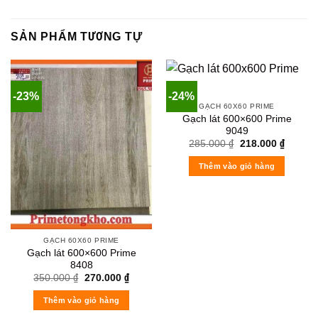
SẢN PHẨM TƯƠNG TỰ
-23%
-24%
GẠCH 60X60 PRIME
Gạch lát 600×600 Prime
9049
Original
Current
285.000
₫
218.000
₫
price
price
was:
is:
Thêm vào giỏ hàng
285.000 ₫.
218.000
GẠCH 60X60 PRIME
Gạch lát 600×600 Prime
8408
Original
Current
350.000
₫
270.000
₫
price
price
was:
is:
Thêm vào giỏ hàng
350.000 ₫.
270.000 ₫.