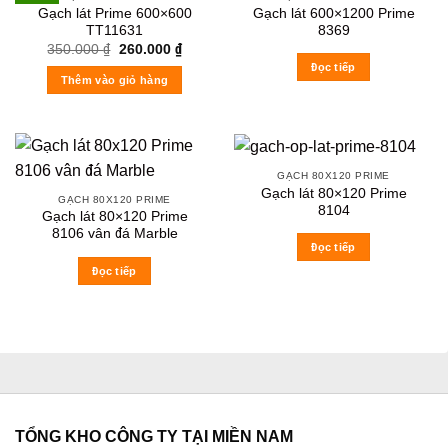
Gạch lát Prime 600×600
Gạch lát 600×1200 Prime
TT11631
8369
Original
Current
350.000
₫
260.000
₫
price
price
Đọc tiếp
was:
is:
Thêm vào giỏ hàng
350.000 ₫.
260.000 ₫.
GẠCH 80X120 PRIME
Gạch lát 80×120 Prime
GẠCH 80X120 PRIME
8104
Gạch lát 80×120 Prime
8106 vân đá Marble
Đọc tiếp
Đọc tiếp
TỔNG KHO CÔNG TY TẠI MIỀN NAM