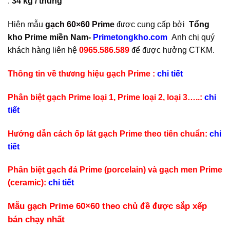
:
34 kg / thùng
Hiện mẫu
gạch 60×60 Prime
được cung cấp bởi
Tổng
kho Prime miền Nam-
Primetongkho.com
Anh chị quý
khách hàng liên hệ
0965.586.589
để được hưởng CTKM.
Thông tin về thương hiệu gạch Prime :
chi tiết
Phân biệt gạch Prime loại 1, Prime loại 2, loại 3…..:
chi
tiết
Hướng dẫn cách ốp lát gạch Prime theo tiên chuẩn:
chi
tiết
Phân biệt gạch đá Prime (porcelain) và gạch men Prime
(ceramic):
chi tiết
Mẫu gạch Prime 60×60 theo chủ đề được sắp xếp
bán chạy nhất