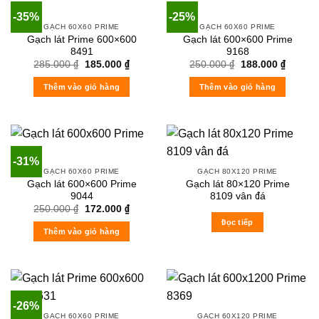
-35%
-25%
GẠCH 60X60 PRIME
GẠCH 60X60 PRIME
Gạch lát Prime 600×600
Gạch lát 600×600 Prime
8491
9168
Original
Current
Original
Current
285.000
₫
185.000
₫
250.000
₫
188.000
₫
price
price
price
price
was:
is:
was:
is:
Thêm vào giỏ hàng
Thêm vào giỏ hàng
285.000 ₫.
185.000 ₫.
250.000 ₫.
188.000
-31%
GẠCH 60X60 PRIME
GẠCH 80X120 PRIME
Gạch lát 600×600 Prime
Gạch lát 80×120 Prime
9044
8109 vân đá
Original
Current
250.000
₫
172.000
₫
price
price
Đọc tiếp
was:
is:
Thêm vào giỏ hàng
250.000 ₫.
172.000 ₫.
-26%
GẠCH 60X60 PRIME
GẠCH 60X120 PRIME