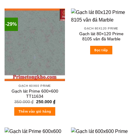
-29%
GẠCH 80X120 PRIME
Gạch lát 80×120 Prime
8105 vân đá Marble
Đọc tiếp
GẠCH 60X60 PRIME
Gạch lát Prime 600×600
TT11634
Original
Current
350.000
₫
250.000
₫
price
price
was:
is:
Thêm vào giỏ hàng
350.000 ₫.
250.000 ₫.