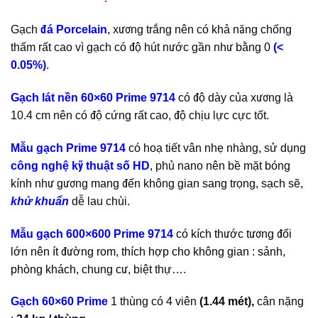
Gạch
đá Porcelain
, xương trắng nên có khả năng chống
thấm rất cao vì gạch có độ hút nước gần như bằng 0
(<
0.05%)
.
Gạch lát nền 60×60 Prime 9714
có độ dày của xương là
10.4 cm nên có độ cứng rất cao, độ chịu lực cực tốt.
Mẫu gạch Prime 9714
có hoạ tiết vân nhẹ nhàng, sử dụng
công nghệ kỹ thuật số HD
, phủ nano nên bề mặt bóng
kính như gương mang đến không gian sang trọng, sạch sẽ,
khử khuẩn
dễ lau chùi.
Mẫu gạch 600×600 Prime 9714
có kích thước tương đối
lớn nên ít đường rom, thích hợp cho không gian : sảnh,
phòng khách, chung cư,
biệt thự….
Gạch 60×60 Prime
1 thùng có 4 viên
(1.44 mét),
cân nặng