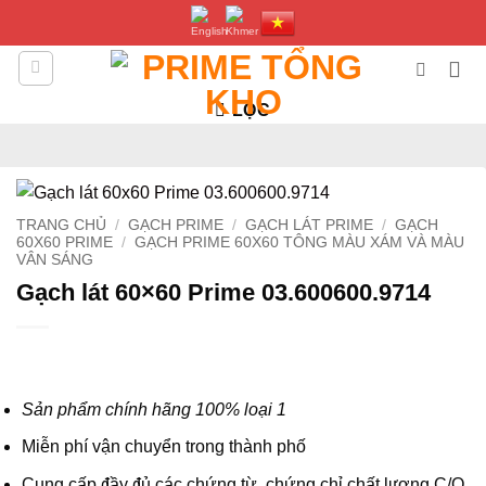
Bỏ
qua
nội
dung
LỌC
TRANG CHỦ
/
GẠCH PRIME
/
GẠCH LÁT PRIME
/
GẠCH
60X60 PRIME
/
GẠCH PRIME 60X60 TÔNG MÀU XÁM VÀ MÀU
VÂN SÁNG
Gạch lát 60×60 Prime 03.600600.9714
Sản phẩm chính hãng 100% loại 1
Miễn phí vận chuyển trong thành phố
Cung cấp đầy đủ các chứng từ, chứng chỉ chất lượng C/O,