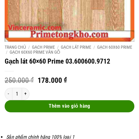
TRANG CHỦ
/
GẠCH PRIME
/
GẠCH LÁT PRIME
/
GẠCH 60X60 PRIME
/
GẠCH 60X60 PRIME VÂN GỖ
Gạch lát 60×60 Prime 03.600600.9712
Original
Current
250.000
₫
178.000
₫
price
price
Gạch lát 60x60 Prime 03.600600.9712 số lượng
was:
is:
250.000 ₫.
178.000 ₫.
Thêm vào giỏ hàng
Sản phẩm chính hãng 100% loại 1