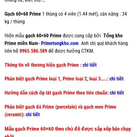
Gạch 60×60 Prime
1 thùng có 4 viên (1.44 mét), cân nặng : 34
kg / thùng
Hiện mẫu
gạch 60×60 Prime
được cung cấp bởi
Tổng kho
Prime miền Nam-
Primetongkho.com
Anh chị quý khách hàng
liên hệ
0965.586.589
để được hưởng CTKM.
Thông tin về thương hiệu gạch Prime :
chi tiết
Phân biệt gạch Prime loại 1, Prime loại 2, loại 3…..:
chi tiết
Hướng dẫn cách ốp lát gạch Prime theo tiên chuẩn:
chi tiết
Phân biệt gạch đá Prime (porcelain) và gạch men Prime
(ceramic):
chi tiết
Mẫu gạch Prime 60×60 theo chủ đề được sắp xếp bán chạy
nhất