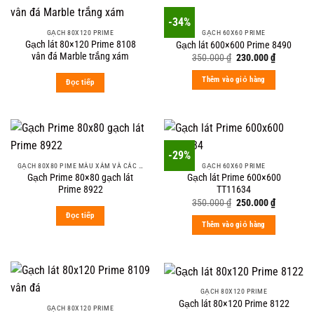
-34%
GẠCH 80X120 PRIME
GẠCH 60X60 PRIME
Gạch lát 80×120 Prime 8108
Gạch lát 600×600 Prime 8490
vân đá Marble trắng xám
Original
Current
350.000
₫
230.000
₫
price
price
was:
is:
Thêm vào giỏ hàng
Đọc tiếp
350.000 ₫.
230.000 ₫
-29%
GẠCH 80X80 PIME MÀU XÁM VÀ CÁC MÀU VÂN SÁNG NHẸ
GẠCH 60X60 PRIME
Gạch Prime 80×80 gạch lát
Gạch lát Prime 600×600
Prime 8922
TT11634
Original
Current
350.000
₫
250.000
₫
price
price
Đọc tiếp
was:
is:
Thêm vào giỏ hàng
350.000 ₫.
250.000 ₫
GẠCH 80X120 PRIME
Gạch lát 80×120 Prime 8122
GẠCH 80X120 PRIME