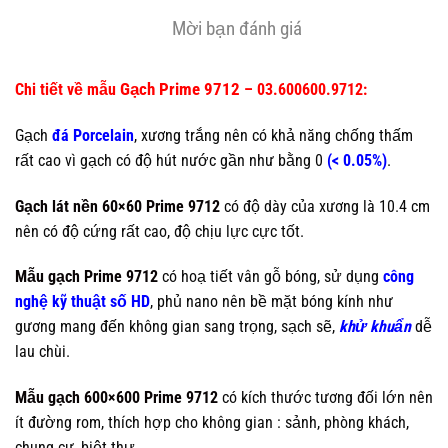
Mời bạn đánh giá
Gạch Prime 9712
Chi tiết về mẫu
– 03.600600.9712:
Gạch
đá Porcelain
, xương trắng nên có khả năng chống thấm
rất cao vì gạch có độ hút nước gần như bằng 0
(< 0.05%)
.
Gạch lát nền 60×60 Prime 9712
có độ dày của xương là 10.4 cm
nên có độ cứng rất cao, độ chịu lực cực tốt.
Mẫu gạch Prime 9712
có hoạ tiết vân gỗ bóng, sử dụng
công
nghệ kỹ thuật số HD
, phủ nano nên bề mặt bóng kính như
gương mang đến không gian sang trọng, sạch sẽ,
khử khuẩn
dễ
lau chùi.
Mẫu gạch 600×600 Prime 9712
có kích thước tương đối lớn nên
ít đường rom, thích hợp cho không gian : sảnh, phòng khách,
chung cư, biệt thự….