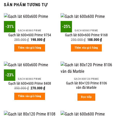
SẢN PHẨM TƯƠNG TỰ
-31%
-25%
GẠCH 60X60 PRIME
GẠCH 60X60 PRIME
Gạch lát 600×600 Prime 9754
Gạch lát 600×600 Prime 9168
Original
Current
Original
Current
285.000
₫
198.000
₫
250.000
₫
188.000
₫
price
price
price
price
was:
is:
was:
is:
Thêm vào giỏ hàng
Thêm vào giỏ hàng
285.000 ₫.
198.000 ₫.
250.000 ₫.
188.000 ₫
-23%
GẠCH 60X60 PRIME
GẠCH 80X120 PRIME
Gạch lát 80×120 Prime 8106
Gạch lát 600×600 Prime 8408
vân đá Marble
Original
Current
350.000
₫
270.000
₫
price
price
was:
is:
Thêm vào giỏ hàng
Đọc tiếp
350.000 ₫.
270.000 ₫.