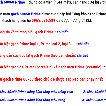
ch 60×60 Prime
1 thùng có 4 viên
(1.44 mét),
cân nặng :
34 kg / t
ện mẫu
gạch 60×60 Prime
được cung cấp bởi
Tổng kho gạch Prim
 khách hàng liên hệ
0965.586.589
để được hưởng CTKM.
ng tin về thương hiệu gạch Prime :
chi tiết
n biệt gạch Prime loại 1, Prime loại 2, loại 3…..:
chi tiết
ng dẫn cách ốp lát gạch Prime theo tiên chuẩn:
chi tiết
n biệt gạch đá Prime (porcelain) và gạch men Prime (ceramic):
c
u gạch Prime 60×60 theo chủ đề được sắp xếp bán chạy nhất
 Mẫu 60×60 Prime bóng kính tông màu trắng xám
2. Mẫu 60×60 P
Mẫu 60×60 Prime bóng kính tông màu vàng
4. Mẫu 60×60 P