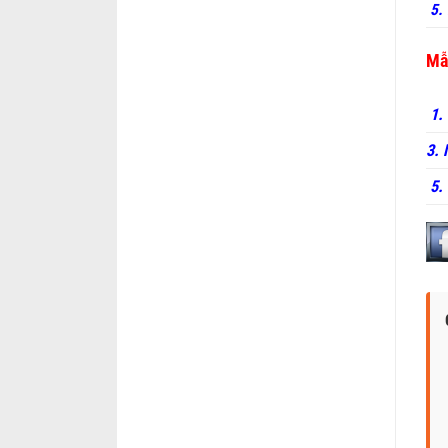
5. 
Mẫ
1.
3.
5.