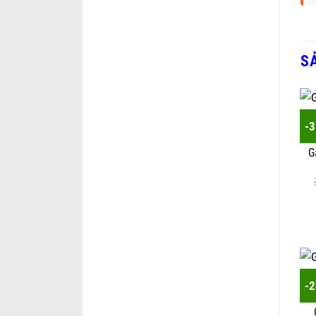
S
-
G
-