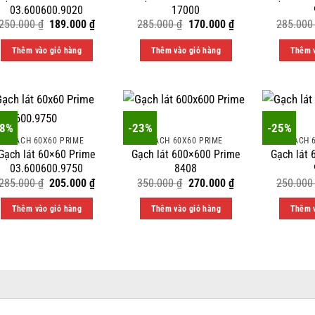
03.600600.9020
17000
Original
Current
Original
Current
250.000
₫
189.000
₫
285.000
₫
170.000
₫
285.00
price
price
price
price
was:
is:
was:
is:
Thêm vào giỏ hàng
Thêm vào giỏ hàng
Thêm v
250.000 ₫.
189.000 ₫.
285.000 ₫.
170.000 ₫.
28%
-23%
-25%
GẠCH 60X60 PRIME
GẠCH 60X60 PRIME
GẠCH 
Gạch lát 60×60 Prime
Gạch lát 600×600 Prime
Gạch lát
03.600600.9750
8408
Original
Current
Original
Current
285.000
₫
205.000
₫
350.000
₫
270.000
₫
250.00
price
price
price
price
was:
is:
was:
is:
Thêm vào giỏ hàng
Thêm vào giỏ hàng
Thêm v
285.000 ₫.
205.000 ₫.
350.000 ₫.
270.000 ₫.