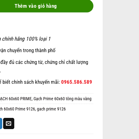
250.000 ₫.
188.000 ₫.
Thêm vào giỏ hàng
 chính hãng 100% loại 1
vận chuyển trong thành phố
đầy đủ các chứng từ, chứng chỉ chất lượng
…
ể biết chính sách khuyến mãi:
0965.586.589
ẠCH 60x60 PRIME
,
Gạch Prime 60x60 tông màu vàng
ch 60x60 Prime 9126
,
gach prime 9126