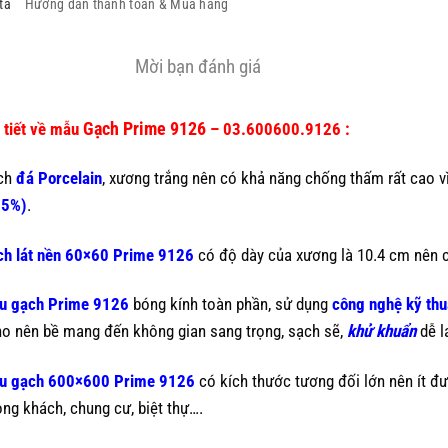
tả
Hướng dẫn thanh toán & Mua hàng
Mời bạn đánh giá
Gạch Prime 9126
 tiết về mẫu
– 03.600600.9126 :
ch
đá Porcelain
, xương trắng nên có khả năng chống thấm rất cao v
05%)
.
h lát nền 60×60 Prime 9126
có độ dày của xương là 10.4 cm nên có
u gạch Prime 9126
bóng kính toàn phần, sử dụng
công nghệ kỹ thu
o nên bề mang đến không gian sang trọng, sạch sẽ,
khử khuẩn
dễ l
u gạch 600×600 Prime 9126
có kích thước tương đối lớn nên ít đư
ng khách, chung cư, biệt thự….