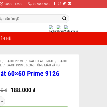
08:00 - 18:00
0965586589
m
ếm:
IÊN HỆ
Ủ
/
GẠCH PRIME
/
GẠCH LÁT PRIME
/
GẠCH
ME
/
GẠCH PRIME 60X60 TÔNG MÀU VÀNG
lát 60×60 Prime 9126
Original
Current
00
188.000
₫
₫
price
price
0x60 Prime 9126 số lượng
was:
is: