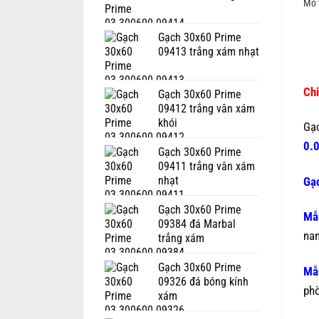
Mô 
Gạch 30x60 Prime
09413 trắng xám nhạt
Chi
Gạch 30x60 Prime
09412 trắng vân xám
khói
Gạ
0.
Gạch 30x60 Prime
09411 trắng vân xám
nhạt
Gạc
Gạch 30x60 Prime
Mẫ
09384 đá Marbal
nan
trắng xám
Gạch 30x60 Prime
Mẫ
09326 đá bóng kính
phò
xám