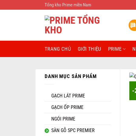
Bỏ
Tổng kho Prime miền Nam
qua
nội
dung
TRANG CHỦ
GIỚI THIỆU
PRIME
N
DANH MỤC SẢN PHẨM
-
GẠCH LÁT PRIME
GẠCH ỐP PRIME
NGÓI PRIME
SÀN GỖ SPC PREMIER