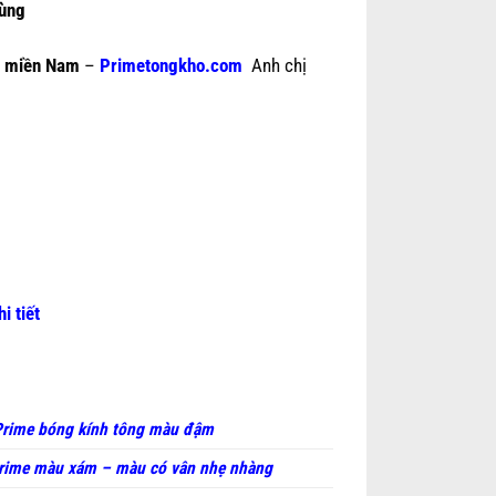
hùng
e miền Nam
–
Primetongkho.com
Anh chị
hi tiết
rime bóng kính tông màu đậm
rime màu xám – màu có vân nhẹ nhàng