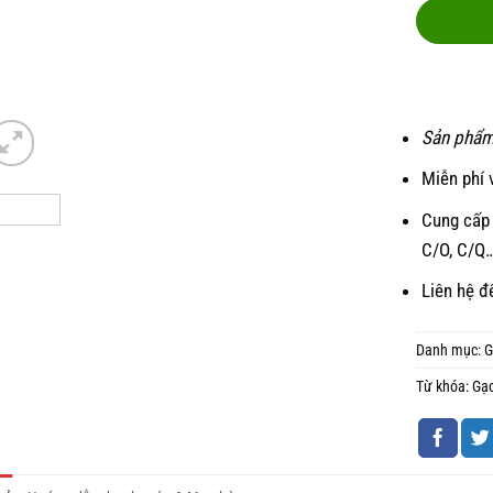
Sản phẩm
Miễn phí 
Cung cấp 
C/O, C/Q
Liên hệ đ
Danh mục:
G
Từ khóa:
Gạ