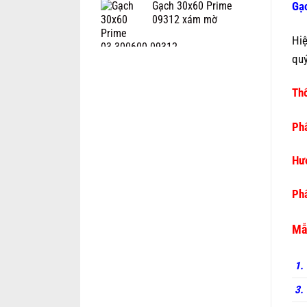
Gạ
Gạch 30x60 Prime
09312 xám mờ
Hi
quý
Thô
Phâ
Hướ
Phâ
Mẫ
1.
3. 