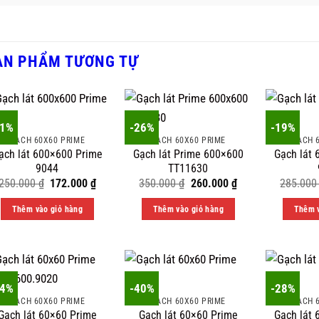
ẢN PHẨM TƯƠNG TỰ
31%
-26%
-19%
GẠCH 60X60 PRIME
GẠCH 60X60 PRIME
GẠCH 
ạch lát 600×600 Prime
Gạch lát Prime 600×600
Gạch lát
9044
TT11630
Original
Current
Original
Current
250.000
₫
172.000
₫
350.000
₫
260.000
₫
285.00
price
price
price
price
was:
is:
was:
is:
Thêm vào giỏ hàng
Thêm vào giỏ hàng
Thêm v
250.000 ₫.
172.000 ₫.
350.000 ₫.
260.000 ₫.
24%
-40%
-28%
GẠCH 60X60 PRIME
GẠCH 60X60 PRIME
GẠCH 
Gạch lát 60×60 Prime
Gạch lát 60×60 Prime
Gạch lát