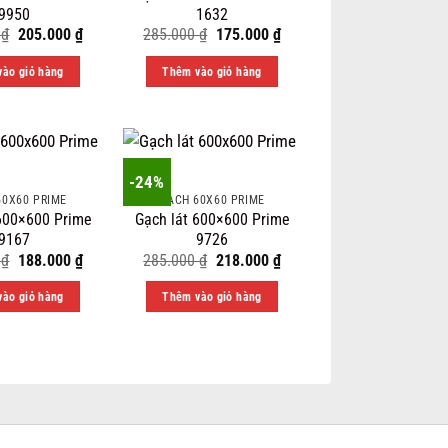
9950
1632
Original
Current
Original
Current
0
₫
205.000
₫
285.000
₫
175.000
₫
price
price
price
price
was:
is:
was:
is:
ào giỏ hàng
Thêm vào giỏ hàng
285.000 ₫.
205.000 ₫.
285.000 ₫.
175.000 ₫.
-24%
60X60 PRIME
GẠCH 60X60 PRIME
 600×600 Prime
Gạch lát 600×600 Prime
9167
9726
Original
Current
Original
Current
0
₫
188.000
₫
285.000
₫
218.000
₫
price
price
price
price
was:
is:
was:
is:
ào giỏ hàng
Thêm vào giỏ hàng
250.000 ₫.
188.000 ₫.
285.000 ₫.
218.000 ₫.