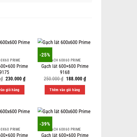
-25%
60X60 PRIME
GẠCH 60X60 PRIME
 600×600 Prime
Gạch lát 600×600 Prime
9175
9168
Original
Current
Original
Current
0
₫
230.000
₫
250.000
₫
188.000
₫
price
price
price
price
was:
is:
was:
is:
ào giỏ hàng
Thêm vào giỏ hàng
285.000 ₫.
230.000 ₫.
250.000 ₫.
188.000 ₫.
-39%
60X60 PRIME
GẠCH 60X60 PRIME
 600×600 Prime
Gạch lát 600×600 Prime