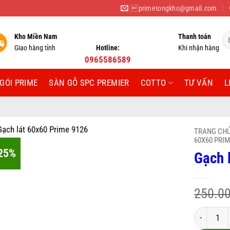
primetongkho@gmail.com
Tì
Kho Miền Nam
Thanh toán
ki
Giao hàng tỉnh
Hotline:
Khi nhận hàng
0965586589
GÓI PRIME
SÀN GỖ SPC PREMIER
COTTO
TƯ VẤN
L
TRANG CH
60X60 PRI
25%
Gạch 
250.0
Gạch lát 6