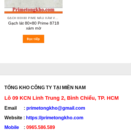
GẠCH 80X80 PIME MÀU XÁM VÀ CÁC MÀU VÂN SÁNG NHẸ
Gạch lát 80×80 Prime 8718
xám mờ
Đọc tiếp
TỔNG KHO CÔNG TY TẠI MIỀN NAM
Lô 09 KCN Linh Trung 2, Bình Chiểu, TP. HCM
Email :
primetongkho@gmail.com
Website :
https://primetongkho.com
Mobile
:
0965.586.589