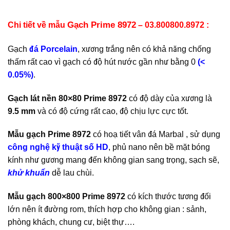
Gạch Prime 8972
Chi tiết về mẫu
– 03.800800.8972 :
Gạch
đá Porcelain
, xương trắng nên có khả năng chống
thấm rất cao vì gạch có độ hút nước gần như bằng 0
(<
0.05%)
.
Gạch lát nền 80×80 Prime 8972
có độ dày của xương là
9.5 mm
và có độ cứng rất cao, độ chịu lực cực tốt.
Mẫu gạch Prime 8972
có hoạ tiết vân đá Marbal , sử dụng
công nghệ kỹ thuật số HD
, phủ nano nên bề mặt bóng
kính như gương mang đến không gian sang trọng, sạch sẽ,
khử khuẩn
dễ lau chùi.
Mẫu gạch 800×800 Prime 8972
có kích thước tương đối
lớn nên ít đường rom, thích hợp cho không gian : sảnh,
phòng khách, chung cư, biệt thự….