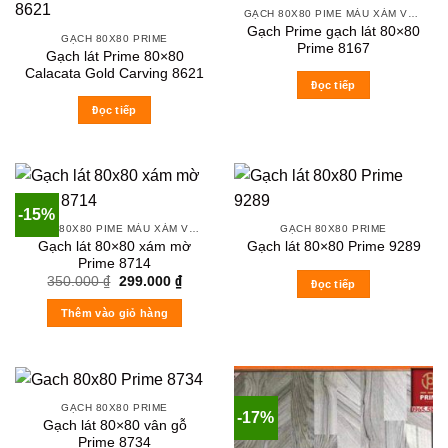
GẠCH 80X80 PIME MÀU XÁM VÀ CÁC MÀU VÂN SÁNG NHẸ
Gạch Prime gạch lát 80×80
GẠCH 80X80 PRIME
Prime 8167
Gạch lát Prime 80×80
Calacata Gold Carving 8621
Đọc tiếp
Đọc tiếp
-15%
GẠCH 80X80 PIME MÀU XÁM VÀ CÁC MÀU VÂN SÁNG NHẸ
GẠCH 80X80 PRIME
Gạch lát 80×80 xám mờ
Gạch lát 80×80 Prime 9289
Prime 8714
Original
Current
350.000
₫
299.000
₫
Đọc tiếp
price
price
was:
is:
Thêm vào giỏ hàng
350.000 ₫.
299.000 ₫.
GẠCH 80X80 PRIME
-17%
Gạch lát 80×80 vân gỗ
Prime 8734