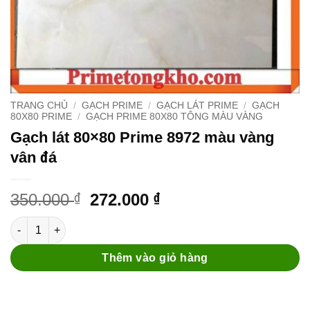
TRANG CHỦ
/
GẠCH PRIME
/
GẠCH LÁT PRIME
/
GẠCH
80X80 PRIME
/
GẠCH PRIME 80X80 TÔNG MÀU VÀNG
Gạch lát 80×80 Prime 8972 màu vàng
vân đá
Original
Current
350.000
272.000
₫
₫
price
price
Gạch lát 80x80 Prime 8972 màu vàng vân đá số lượng
was:
is:
350.000 ₫.
272.000 ₫.
Thêm vào giỏ hàng