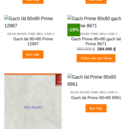
-19%
GẠCH 80X80 PIME MÀU XÁM VÀ CÁC MÀU VÂN SÁNG NHẸ
GẠCH 80X80 PIME MÀU XÁM VÀ CÁC MÀU VÂN SÁNG NHẸ
Gạch lát 80×80 Prime
Gạch Prime 80×80 gạch lát
12887
Prime 8671
Original
Current
350.000
₫
284.000
₫
price
price
Đọc tiếp
was:
is:
Thêm vào giỏ hàng
350.000 ₫.
284.000
GẠCH 80X80 PIME MÀU XÁM VÀ CÁC MÀU VÂN SÁNG NHẸ
Gạch lát Prime 80×80 8961
Đọc tiếp