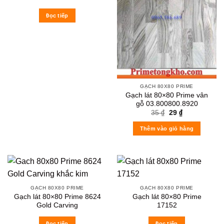
Đọc tiếp
GẠCH 80X80 PRIME
Gạch lát 80×80 Prime vân
gỗ 03.800800.8920
Original
Current
35
₫
29
₫
price
price
was:
is:
Thêm vào giỏ hàng
35 ₫.
29 ₫.
GẠCH 80X80 PRIME
GẠCH 80X80 PRIME
Gạch lát 80×80 Prime 8624
Gạch lát 80×80 Prime
Gold Carving
17152
Đọc tiếp
Đọc tiếp