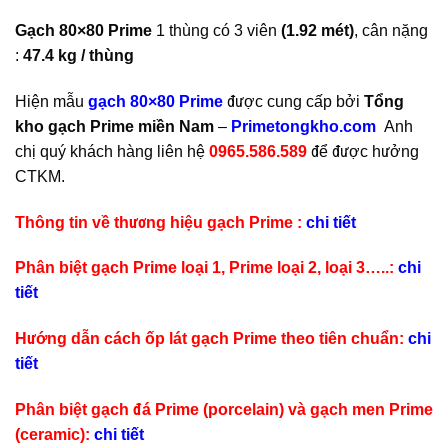
Gạch 80×80 Prime
1 thùng có 3 viên
(1.92 mét)
, cân nặng
:
47.4 kg / thùng
Hiện mẫu
gạch 80×80 Prime
được cung cấp bởi
Tổng
kho gạch Prime miền Nam
–
Primetongkho.com
Anh
chị quý khách hàng liên hệ
0965.586.589
để được hưởng
CTKM.
Thông tin về thương hiệu gạch Prime :
chi tiết
Phân biệt gạch Prime loại 1, Prime loại 2, loại 3…..:
chi
tiết
Hướng dẫn cách ốp lát gạch Prime theo tiên chuẩn:
chi
tiết
Phân biệt gạch đá Prime (porcelain) và gạch men Prime
(ceramic):
chi tiết