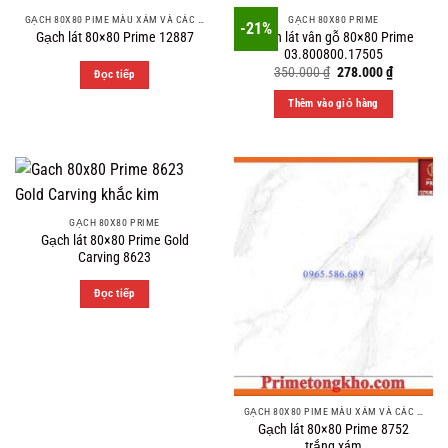
GẠCH 80X80 PIME MÀU XÁM VÀ CÁC MÀU VÂN SÁNG NHẸ
GẠCH 80X80 PRIME
-21%
Gạch lát vân gỗ 80×80 Prime
Gạch lát 80×80 Prime 12887
03.800800.17505
Original
Current
350.000
₫
278.000
₫
Đọc tiếp
price
price
was:
is:
Thêm vào giỏ hàng
350.000 ₫.
278.000 ₫
GẠCH 80X80 PRIME
Gạch lát 80×80 Prime Gold
Carving 8623
Đọc tiếp
GẠCH 80X80 PIME MÀU XÁM VÀ CÁC MÀU VÂN SÁNG NHẸ
Gạch lát 80×80 Prime 8752
trắng xám