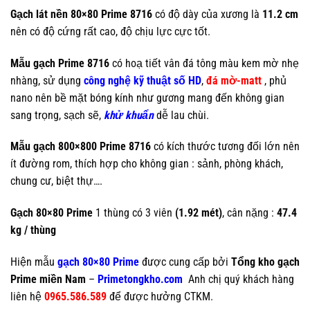
Gạch lát nền 80×80 Prime 8716
có độ dày của xương là
11.2 cm
nên có độ cứng rất cao, độ chịu lực cực tốt.
Mẫu gạch Prime 8716
có hoạ tiết vân đá tông màu kem mờ nhẹ
nhàng, sử dụng
công nghệ kỹ thuật số HD
,
đá mờ-matt
, phủ
nano nên bề mặt bóng kính như gương mang đến không gian
sang trọng, sạch sẽ,
khử khuẩn
dễ lau chùi.
Mẫu gạch 800×800 Prime 8716
có kích thước tương đối lớn nên
ít đường rom, thích hợp cho không gian : sảnh, phòng khách,
chung cư, biệt thự….
Gạch 80×80 Prime
1 thùng có 3 viên
(1.92 mét)
, cân nặng :
47.4
kg / thùng
Hiện mẫu
gạch 80×80 Prime
được cung cấp bởi
Tổng kho gạch
Prime miền Nam
–
Primetongkho.com
Anh chị quý khách hàng
liên hệ
0965.586.589
để được hưởng CTKM.