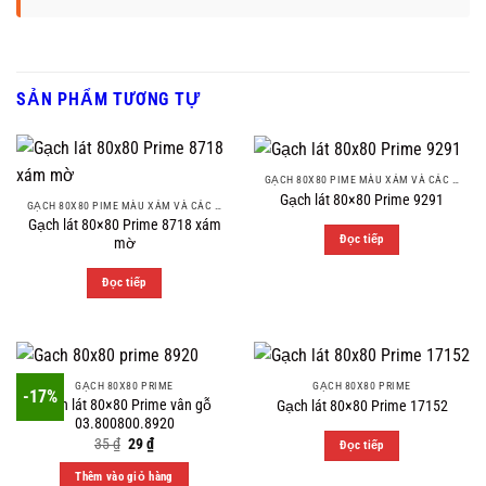
SẢN PHẨM TƯƠNG TỰ
GẠCH 80X80 PIME MÀU XÁM VÀ CÁC MÀU VÂN SÁNG NHẸ
Gạch lát 80×80 Prime 9291
GẠCH 80X80 PIME MÀU XÁM VÀ CÁC MÀU VÂN SÁNG NHẸ
Gạch lát 80×80 Prime 8718 xám
Đọc tiếp
mờ
Đọc tiếp
GẠCH 80X80 PRIME
GẠCH 80X80 PRIME
-17%
Gạch lát 80×80 Prime vân gỗ
Gạch lát 80×80 Prime 17152
03.800800.8920
Original
Current
35
₫
29
₫
Đọc tiếp
price
price
was:
is:
Thêm vào giỏ hàng
35 ₫.
29 ₫.