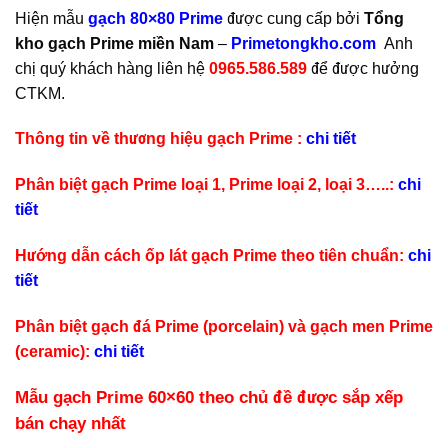
Hiện mẫu
gạch 80×80 Prime
được cung cấp bởi
Tổng
kho gạch Prime miền Nam
–
Primetongkho.com
Anh
chị quý khách hàng liên hệ
0965.586.589
để được hưởng
CTKM.
Thông tin về thương hiệu gạch Prime :
chi tiết
Phân biệt gạch Prime loại 1, Prime loại 2, loại 3…..:
chi
tiết
Hướng dẫn cách ốp lát gạch Prime theo tiên chuẩn:
chi
tiết
Phân biệt gạch đá Prime (porcelain) và gạch men Prime
(ceramic):
chi tiết
Mẫu gạch Prime 60×60 theo chủ đề được sắp xếp
bán chạy nhất