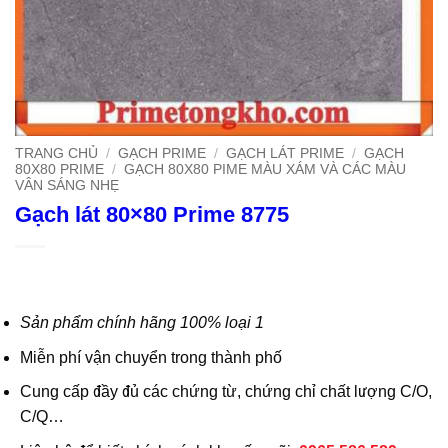
TRANG CHỦ
/
GẠCH PRIME
/
GẠCH LÁT PRIME
/
GẠCH
80X80 PRIME
/
GẠCH 80X80 PIME MÀU XÁM VÀ CÁC MÀU
VÂN SÁNG NHẸ
Gạch lát 80×80 Prime 8775
Sản phẩm chính hãng 100% loại 1
Miễn phí vận chuyển trong thành phố
Cung cấp đầy đủ các chứng từ, chứng chỉ chất lượng C/O,
C/Q…