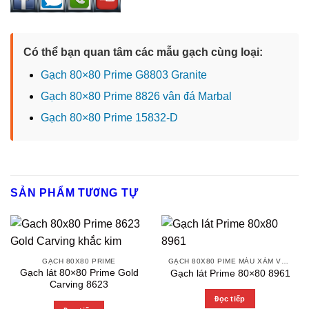
Có thể bạn quan tâm các mẫu gạch cùng loại:
Gạch 80×80 Prime G8803 Granite
Gạch 80×80 Prime 8826 vân đá Marbal
Gạch 80×80 Prime 15832-D
SẢN PHẨM TƯƠNG TỰ
GẠCH 80X80 PRIME
GẠCH 80X80 PIME MÀU XÁM VÀ CÁC MÀU VÂN SÁNG NHẸ
Gạch lát 80×80 Prime Gold
Gạch lát Prime 80×80 8961
Carving 8623
Đọc tiếp