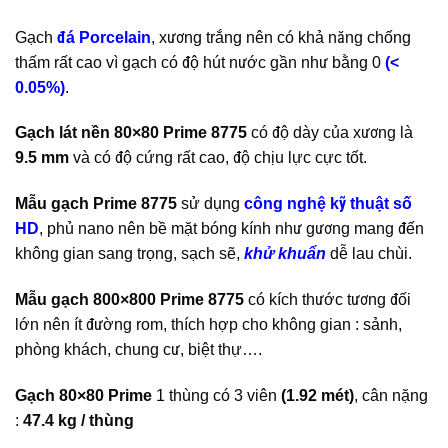
Gạch
đá Porcelain
, xương trắng nên có khả năng chống
thấm rất cao vì gạch có độ hút nước gần như bằng 0
(<
0.05%)
.
Gạch lát nền 80×80 Prime 8775
có độ dày của xương là
9.5 mm
và có độ cứng rất cao, độ chịu lực cực tốt.
Mẫu gạch Prime 8775
sử dụng
công nghệ kỹ thuật số
HD
, phủ nano nên bề mặt bóng kính như gương mang đến
không gian sang trọng, sạch sẽ,
khử khuẩn
dễ lau chùi.
Mẫu gạch 800×800 Prime 8775
có kích thước tương đối
lớn nên ít đường rom, thích hợp cho không gian : sảnh,
phòng khách, chung cư, biệt thự….
Gạch 80×80 Prime
1 thùng có 3 viên
(1.92 mét)
, cân nặng
:
47.4 kg / thùng