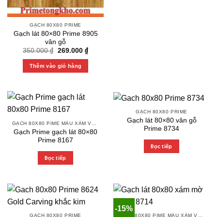
GẠCH 80X80 PRIME
Gạch lát 80×80 Prime 8905
vân gỗ
Original
Current
350.000
₫
269.000
₫
price
price
was:
is:
Thêm vào giỏ hàng
350.000 ₫.
269.000 ₫.
GẠCH 80X80 PRIME
Gạch lát 80×80 vân gỗ
GẠCH 80X80 PIME MÀU XÁM VÀ CÁC MÀU VÂN SÁNG NHẸ
Prime 8734
Gạch Prime gạch lát 80×80
Prime 8167
Đọc tiếp
Đọc tiếp
-15%
GẠCH 80X80 PRIME
GẠCH 80X80 PIME MÀU XÁM VÀ CÁC MÀU VÂN SÁNG NHẸ