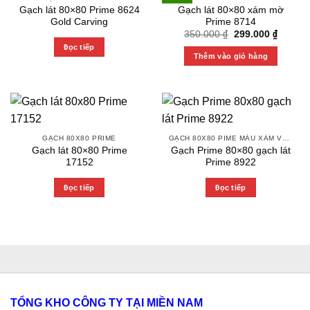
Gạch lát 80×80 Prime 8624
Gạch lát 80×80 xám mờ
Gold Carving
Prime 8714
Original
Current
350.000
₫
299.000
₫
price
price
Đọc tiếp
was:
is:
Thêm vào giỏ hàng
350.000 ₫.
299.000
GẠCH 80X80 PRIME
GẠCH 80X80 PIME MÀU XÁM VÀ CÁC MÀU VÂN SÁNG NHẸ
Gạch lát 80×80 Prime
Gạch Prime 80×80 gạch lát
17152
Prime 8922
Đọc tiếp
Đọc tiếp
TỔNG KHO CÔNG TY TẠI MIỀN NAM