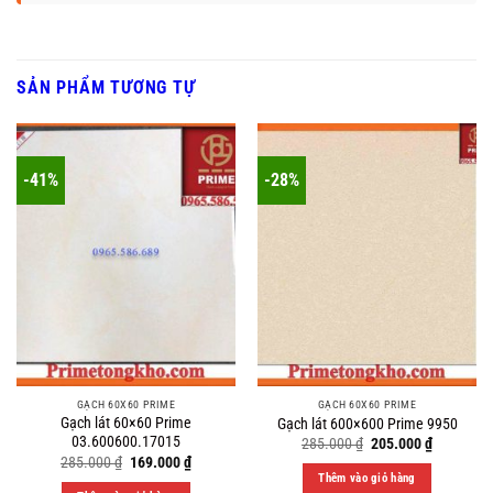
SẢN PHẨM TƯƠNG TỰ
-41%
-28%
GẠCH 60X60 PRIME
GẠCH 60X60 PRIME
Gạch lát 60×60 Prime
Gạch lát 600×600 Prime 9950
03.600600.17015
Original
Current
285.000
₫
205.000
₫
price
price
Original
Current
285.000
₫
169.000
₫
was:
is:
price
price
Thêm vào giỏ hàng
285.000 ₫.
205.000 ₫
was:
is: