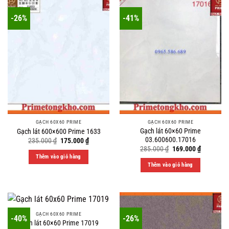
-26%
-41%
GẠCH 60X60 PRIME
GẠCH 60X60 PRIME
Gạch lát 60×60 Prime
Gạch lát 600×600 Prime 1633
03.600600.17016
Original
Current
235.000
₫
175.000
₫
price
price
Original
Current
285.000
₫
169.000
₫
was:
is:
price
price
Thêm vào giỏ hàng
235.000 ₫.
175.000 ₫.
was:
is:
Thêm vào giỏ hàng
285.000 ₫.
169.000 ₫
GẠCH 60X60 PRIME
-40%
-26%
Gạch lát 60×60 Prime 17019