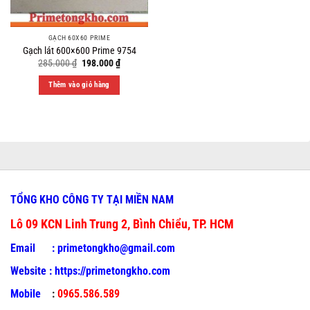
GẠCH 60X60 PRIME
Gạch lát 600×600 Prime 9754
Original
Current
285.000
₫
198.000
₫
price
price
was:
is:
Thêm vào giỏ hàng
285.000 ₫.
198.000 ₫.
TỔNG KHO CÔNG TY TẠI MIỀN NAM
Lô 09 KCN Linh Trung 2, Bình Chiểu, TP. HCM
Email :
primetongkho@gmail.com
Website :
https://primetongkho.com
Mobile
:
0965.586.589