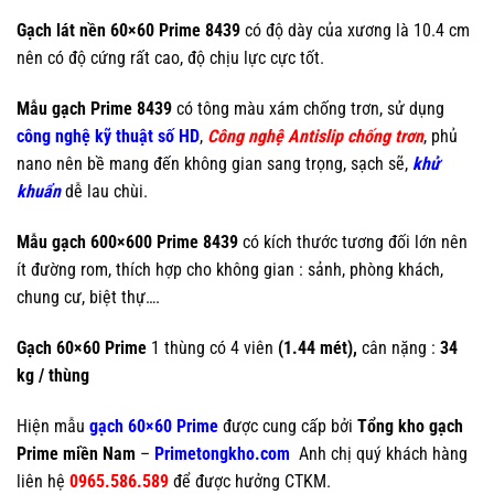
Gạch lát nền 60×60 Prime 8439
có độ dày của xương là 10.4 cm
nên có độ cứng rất cao, độ chịu lực cực tốt.
Mẫu gạch Prime 8439
có tông màu xám chống trơn, sử dụng
công nghệ kỹ thuật số HD
,
Công nghệ Antislip chống trơn
, phủ
nano nên bề mang đến không gian sang trọng, sạch sẽ,
khử
khuẩn
dễ lau chùi.
Mẫu gạch 600×600 Prime 8439
có kích thước tương đối lớn nên
ít đường rom, thích hợp cho không gian : sảnh, phòng khách,
chung cư, biệt thự….
Gạch 60×60 Prime
1 thùng có 4 viên
(1.44 mét),
cân nặng :
34
kg / thùng
Hiện mẫu
gạch 60×60 Prime
được cung cấp bởi
Tổng kho gạch
Prime miền Nam
–
Primetongkho.com
Anh chị quý khách hàng
liên hệ
0965.586.589
để được hưởng CTKM.