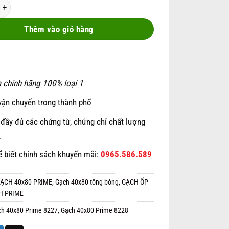
0x80 Prime 8227-8228 số lượng
was:
is:
299.000 ₫.
239.000 ₫.
Thêm vào giỏ hàng
 chính hãng 100% loại 1
vận chuyển trong thành phố
đầy đủ các chứng từ, chứng chỉ chất lượng
…
ể biết chính sách khuyến mãi:
0965.586.589
ẠCH 40x80 PRIME
,
Gạch 40x80 tông bóng
,
GẠCH ỐP
H PRIME
ch 40x80 Prime 8227
,
Gạch 40x80 Prime 8228