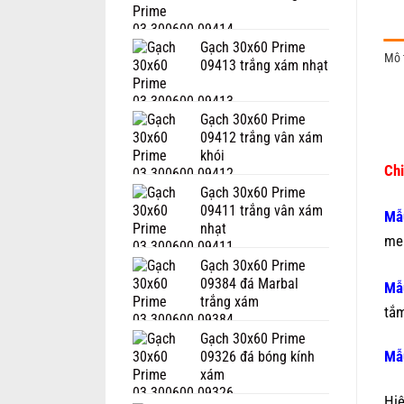
Gạch 30x60 Prime
Mô 
09413 trắng xám nhạt
Gạch 30x60 Prime
09412 trắng vân xám
khói
Chi
Gạch 30x60 Prime
09411 trắng vân xám
Mẫ
nhạt
men
Gạch 30x60 Prime
09384 đá Marbal
Mẫ
trắng xám
tắ
Gạch 30x60 Prime
Mẫ
09326 đá bóng kính
xám
Hi