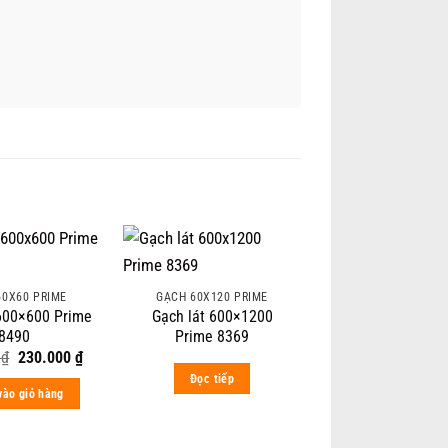
60X60 PRIME
GẠCH 60X120 PRIME
 600×600 Prime
Gạch lát 600×1200
8490
Prime 8369
Original
Current
0
₫
230.000
₫
price
price
Đọc tiếp
was:
is:
ào giỏ hàng
350.000 ₫.
230.000 ₫.