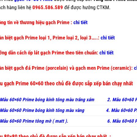
ch hàng liên hệ
0965.586.589
để được hưởng CTKM.
ng tin về thương hiệu gạch Prime :
chi tiết
n biệt gạch Prime loại 1, Prime loại 2, loại 3…..:
chi tiết
ng dẫn cách ốp lát gạch Prime theo tiên chuẩn:
chi tiết
n biệt gạch đá Prime (porcelain) và gạch men Prime (ceramic):
c
u gạch Prime 60×60 theo chủ đề được sắp xếp bán chạy nhất
 Mẫu 60×60 Prime bóng kính tông màu trắng xám
2. Mẫu 60×60 P
Mẫu 60×60 Prime bóng kính tông màu vàng
4. Mẫu 60×60 P
Mẫu 60×60 Prime tông mờ ( matt ).
6. Mẫu 60×60 P
u 80×80 theo chủ đề được sắp xếp bán chạy nhất :