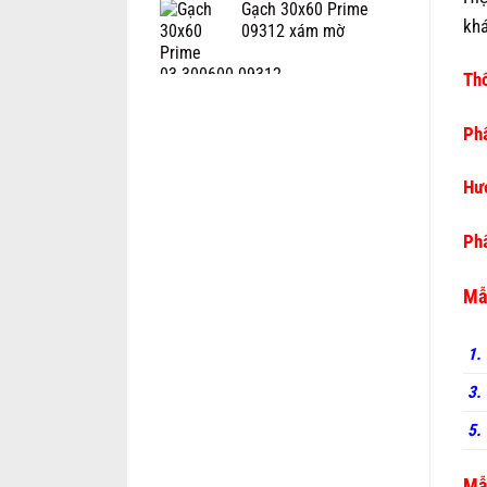
Gạch 30x60 Prime
khá
09312 xám mờ
Thô
Phâ
Hướ
Phâ
Mẫ
1.
3. 
5. 
Mẫ