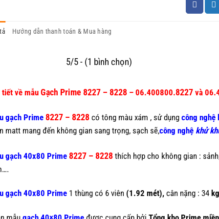
tả
Hướng dẫn thanh toán & Mua hàng
5/5 - (1 bình chọn)
Gạch Prime 8227 – 8228
8227
 tiết về mẫu
– 06.400800.
và 06.
8227 – 8228
u gạch Prime
có tông màu xám , sử dụng
công nghệ 
 matt mang đến không gian sang trọng, sạch sẽ,
công nghệ
khử kh
8227 – 8228
u gạch 4
0x80 Prime
thích hợp cho không gian : sảnh,
m….
u gạch 4
0x80 Prime
1 thùng có 6 viên
(1.92 mét),
cân nặng : 34
kg
ện mẫu
gạch 40×80 Prime
được cung cấp bởi
Tổng kho Prime miề