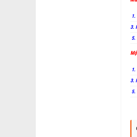
1.
3.
5.
Một
1.
3. 
5.