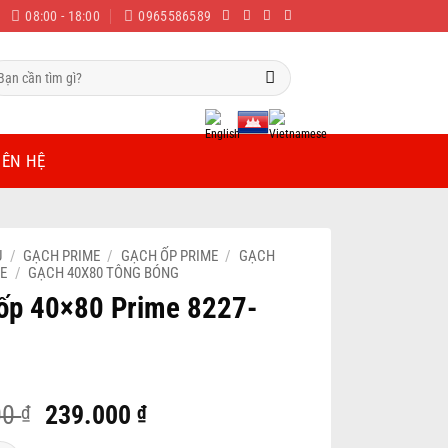
08:00 - 18:00
0965586589
m
ếm:
IÊN HỆ
Ủ
/
GẠCH PRIME
/
GẠCH ỐP PRIME
/
GẠCH
ME
/
GẠCH 40X80 TÔNG BÓNG
ốp 40×80 Prime 8227-
Original
Current
00
239.000
₫
₫
price
price