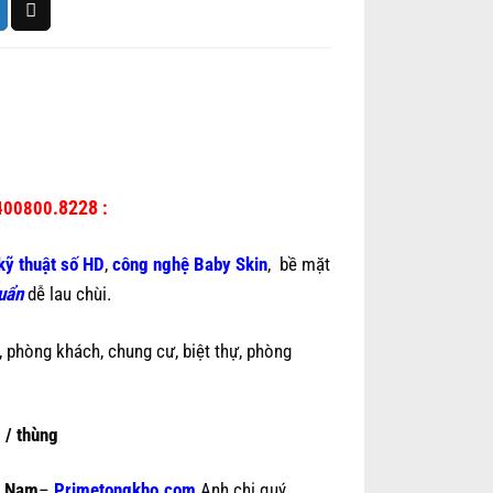
8228
400800.
:
kỹ thuật số HD
,
công nghệ Baby Skin
, bề mặt
uẩn
dễ lau chùi.
 phòng khách, chung cư, biệt thự, phòng
 / thùng
n Nam
–
Primetongkho.com
Anh chị quý