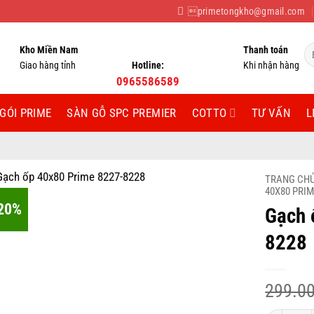
primetongkho@gmail.com
Tì
Kho Miền Nam
Thanh toán
ki
Giao hàng tỉnh
Hotline:
Khi nhận hàng
0965586589
GÓI PRIME
SÀN GỖ SPC PREMIER
COTTO
TƯ VẤN
L
TRANG CH
40X80 PRI
20%
Gạch 
8228
299.0