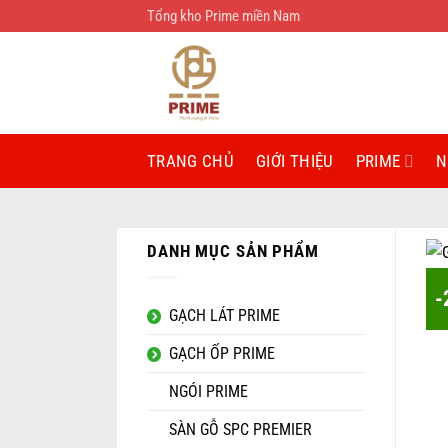
Bỏ
Tổng kho Prime miền Nam
qua
nội
dung
TRANG CHỦ
GIỚI THIỆU
PRIME
N
DANH MỤC SẢN PHẨM
-
GẠCH LÁT PRIME
GẠCH ỐP PRIME
NGÓI PRIME
SÀN GỖ SPC PREMIER