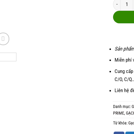
Gạch ốp 4
Sản phẩm
Miễn phí 
Cung cấp 
C/O, C/Q
Liên hệ đ
Danh mục:
G
PRIME
,
GẠC
Từ khóa:
Gạ