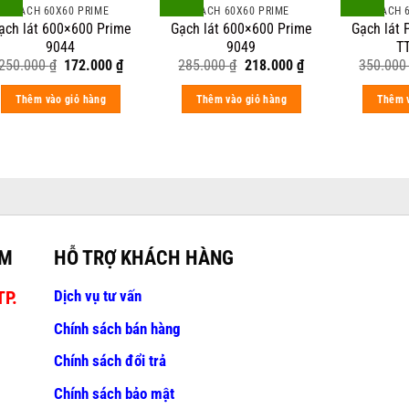
GẠCH 60X60 PRIME
GẠCH 60X60 PRIME
GẠCH 
ạch lát 600×600 Prime
Gạch lát 600×600 Prime
Gạch lát
9044
9049
T
Original
Current
Original
Current
250.000
₫
172.000
₫
285.000
₫
218.000
₫
350.00
price
price
price
price
was:
is:
was:
is:
Thêm vào giỏ hàng
Thêm vào giỏ hàng
Thêm v
250.000 ₫.
172.000 ₫.
285.000 ₫.
218.000 ₫.
AM
HỖ TRỢ KHÁCH HÀNG
Dịch vụ tư vấn
TP.
Chính sách bán hàng
Chính sách đổi trả
Chính sách bảo mật