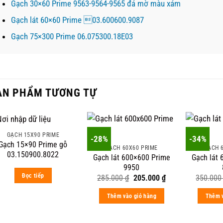
Gạch 30×60 Prime 9563-9564-9565 đá mờ màu xám
Gạch lát 60×60 Prime 03.600600.9087
Gạch 75×300 Prime 06.075300.18E03
ẢN PHẨM TƯƠNG TỰ
GẠCH 15X90 PRIME
-28%
-34%
Gạch 15×90 Prime gỗ
GẠCH 60X60 PRIME
GẠCH 
03.150900.8022
Gạch lát 600×600 Prime
Gạch lát
9950
Đọc tiếp
Original
Current
285.000
₫
205.000
₫
350.00
price
price
was:
is:
Thêm vào giỏ hàng
Thêm v
285.000 ₫.
205.000 ₫.