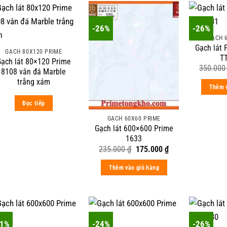
-26%
-26%
GẠCH 
Gạch lát
GẠCH 80X120 PRIME
T
ạch lát 80×120 Prime
350.00
8108 vân đá Marble
trắng xám
Thêm v
Đọc tiếp
GẠCH 60X60 PRIME
Gạch lát 600×600 Prime
1633
Original
Current
235.000
₫
175.000
₫
price
price
was:
is:
Thêm vào giỏ hàng
235.000 ₫.
175.000 ₫.
31%
-24%
-26%