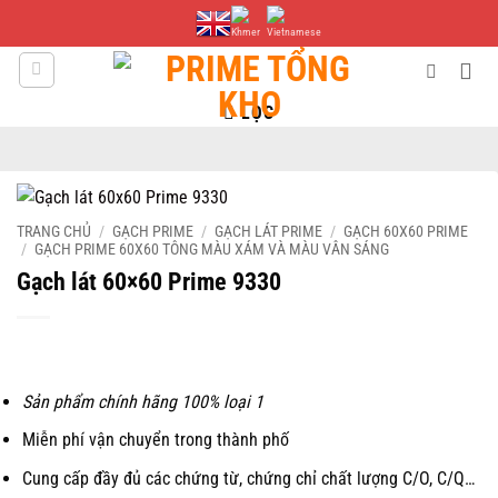
Bỏ
qua
nội
dung
LỌC
TRANG CHỦ
/
GẠCH PRIME
/
GẠCH LÁT PRIME
/
GẠCH 60X60 PRIME
/
GẠCH PRIME 60X60 TÔNG MÀU XÁM VÀ MÀU VÂN SÁNG
Gạch lát 60×60 Prime 9330
Sản phẩm chính hãng 100% loại 1
Miễn phí vận chuyển trong thành phố
Cung cấp đầy đủ các chứng từ, chứng chỉ chất lượng C/O, C/Q…