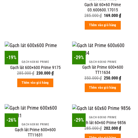
Gạch lát 60×60 Prime
03.600600.17015
Original
Current
285.000
₫
169.000
₫
price
price
was:
is:
Thêm vào giỏ hàng
285.000 ₫.
169.000 ₫
-19%
-29%
GẠCH 60X60 PRIME
GẠCH 60X60 PRIME
Gạch lát Prime 600×600
Gạch lát 600×600 Prime 9175
TT11634
Original
Current
285.000
₫
230.000
₫
price
price
Original
Current
350.000
₫
250.000
₫
was:
is:
price
price
Thêm vào giỏ hàng
285.000 ₫.
230.000 ₫.
was:
is:
Thêm vào giỏ hàng
350.000 ₫.
250.000 ₫
GẠCH 60X60 PRIME
-26%
-29%
Gạch lát 60×60 Prime 9856
GẠCH 60X60 PRIME
Original
Current
285.000
₫
202.000
₫
Gạch lát Prime 600×600
price
price
TT11631
was:
is:
Thêm vào giỏ hàng