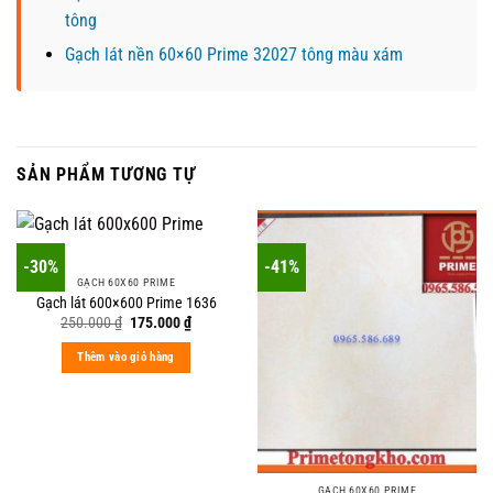
tông
Gạch lát nền 60×60 Prime 32027 tông màu xám
SẢN PHẨM TƯƠNG TỰ
-30%
-41%
GẠCH 60X60 PRIME
Gạch lát 600×600 Prime 1636
Original
Current
250.000
₫
175.000
₫
price
price
was:
is:
Thêm vào giỏ hàng
250.000 ₫.
175.000 ₫.
GẠCH 60X60 PRIME