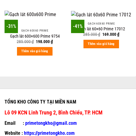
GẠCH 60X60 PRIME
-31%
-41%
Gạch lát 60×60 Prime 17012
GẠCH 60X60 PRIME
Original
Current
285.000
₫
169.000
₫
Gạch lát 600×600 Prime 9754
price
price
Original
Current
285.000
₫
198.000
₫
was:
is:
Thêm vào giỏ hàng
price
price
285.000 ₫.
169.000 ₫
was:
is:
Thêm vào giỏ hàng
285.000 ₫.
198.000 ₫.
TỔNG KHO CÔNG TY TẠI MIỀN NAM
Lô 09 KCN Linh Trung 2, Bình Chiểu, TP. HCM
Email :
primetongkho@gmail.com
Website :
https://primetongkho.com