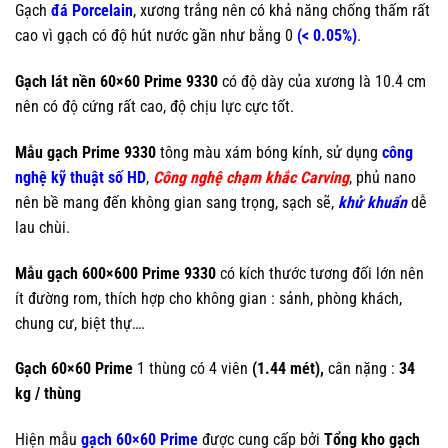
Gạch
đá Porcelain
, xương trắng nên có khả năng chống thấm rất
cao vì gạch có độ hút nước gần như bằng 0
(< 0.05%)
.
Gạch lát nền 60×60 Prime 9330
có độ dày của xương là 10.4 cm
nên có độ cứng rất cao, độ chịu lực cực tốt.
Mẫu gạch Prime 9330
tông màu xám bóng kính, sử dụng
công
nghệ kỹ thuật số HD
,
Công nghệ chạm khắc Carving
, phủ nano
nên bề mang đến không gian sang trọng, sạch sẽ,
khử khuẩn
dễ
lau chùi.
Mẫu gạch 600×600 Prime 9330
có kích thước tương đối lớn nên
ít đường rom, thích hợp cho không gian : sảnh, phòng khách,
chung cư, biệt thự….
Gạch 60×60 Prime
1 thùng có 4 viên
(1.44 mét),
cân nặng :
34
kg / thùng
Hiện mẫu
gạch 60×60 Prime
được cung cấp bởi
Tổng kho gạch