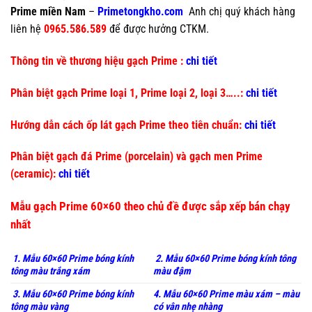
Prime miền Nam
–
Primetongkho.com
Anh chị quý khách hàng
liên hệ
0965.586.589
để được hưởng CTKM.
Thông tin về thương hiệu gạch Prime :
chi tiết
Phân biệt gạch Prime loại 1, Prime loại 2, loại 3…..:
chi tiết
Hướng dẫn cách ốp lát gạch Prime theo tiên chuẩn:
chi tiết
Phân biệt gạch đá Prime (porcelain) và gạch men Prime
(ceramic):
chi tiết
Mẫu gạch Prime 60×60 theo chủ đề được sắp xếp bán chạy
nhất
1. Mẫu 60×60 Prime bóng kính
2. Mẫu 60×60 Prime bóng kính tông
tông màu trắng xám
màu đậm
3. Mẫu 60×60 Prime bóng kính
4. Mẫu 60×60 Prime màu xám – màu
tông màu vàng
có vân nhẹ nhàng