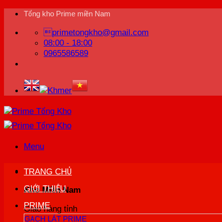
Bỏ
Tổng kho Prime miền Nam
qua
primetongkho@gmail.com
nội
08:00 - 18:00
dung
0965586589
Menu
TRANG CHỦ
GIỚI THIỆU
Kho Miền Nam
PRIME
Giao hàng tỉnh
GẠCH LÁT PRIME