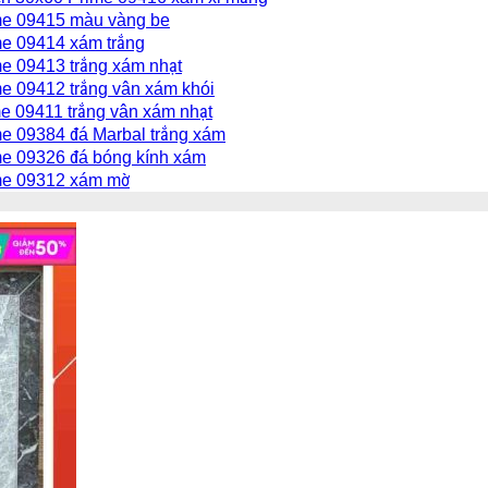
me 09415 màu vàng be
e 09414 xám trắng
e 09413 trắng xám nhạt
e 09412 trắng vân xám khói
e 09411 trắng vân xám nhạt
e 09384 đá Marbal trắng xám
e 09326 đá bóng kính xám
me 09312 xám mờ