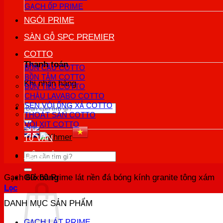
GẠCH ỐP PRIME
NGÓI PRIME
SÀN GỖ SPC PREMIER
COTTO
Thanh toán
BỒN CẦU COTTO
BỒN TẮM COTTO
Khi nhận hàng
BỒN TIỂU COTTO
CHẬU LAVABO COTTO
SEN VÒI ỐNG XẢ COTTO
Tìm
THOÁT SÀN COTTO
kiếm:
VÒI XỊT COTTO
TƯ VẤN
LIÊN HỆ
Tìm
kiếm:
Gạch 60x60 Prime lát nền đá bóng kính granite tông xám
Giỏ hàng
Lọc
DANH MỤC SẢN PHẨM
GẠCH LÁT PRIME