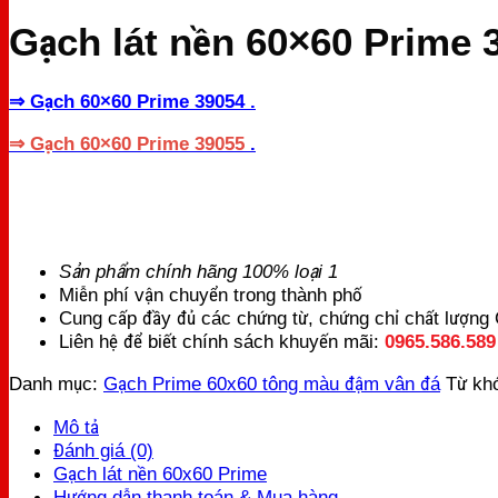
Gạch lát nền 60×60 Prime 
⇒ Gạch 60×60 Prime 39054 .
⇒ Gạch 60×60 Prime
39055
.
Sản phẩm chính hãng 100% loại 1
Miễn phí vận chuyển trong thành phố
Cung cấp đầy đủ các chứng từ, chứng chỉ chất lượn
Liên hệ để biết chính sách khuyến mãi:
0965.586.589
Danh mục:
Gạch Prime 60x60 tông màu đậm vân đá
Từ kh
Mô tả
Đánh giá (0)
Gạch lát nền 60x60 Prime
Hướng dẫn thanh toán & Mua hàng