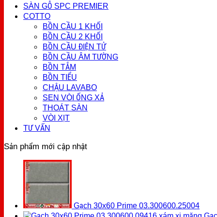
SÀN GỖ SPC PREMIER
COTTO
BỒN CẦU 1 KHỐI
BỒN CẦU 2 KHỐI
BỒN CẦU ĐIỆN TỬ
BỒN CẦU ÂM TƯỜNG
BỒN TẮM
BỒN TIỂU
CHẬU LAVABO
SEN VÒI ỐNG XẢ
THOÁT SÀN
VÒI XỊT
TƯ VẤN
Sản phẩm mới cập nhật
Gạch 30x60 Prime 03.300600.25004
Gạc