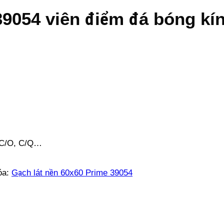
39054 viên điểm đá bóng k
g C/O, C/Q…
óa:
Gạch lát nền 60x60 Prime 39054