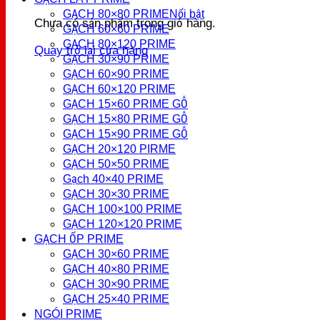
GẠCH 80×80 PRIME
Chưa có sản phẩm trong giỏ hàng.
GẠCH 60×60 PRIME
GẠCH 80×120 PRIME
Quay trở lại cửa hàng
GẠCH 30×90 PRIME
GẠCH 60×90 PRIME
GẠCH 60×120 PRIME
GẠCH 15×60 PRIME GỖ
GẠCH 15×80 PRIME GỖ
GẠCH 15×90 PRIME GỖ
GẠCH 20×120 PIRME
GẠCH 50×50 PRIME
Gạch 40×40 PRIME
GẠCH 30×30 PRIME
GẠCH 100×100 PRIME
GẠCH 120×120 PRIME
GẠCH ỐP PRIME
GẠCH 30×60 PRIME
GẠCH 40×80 PRIME
GẠCH 30×90 PRIME
GẠCH 25×40 PRIME
NGÓI PRIME