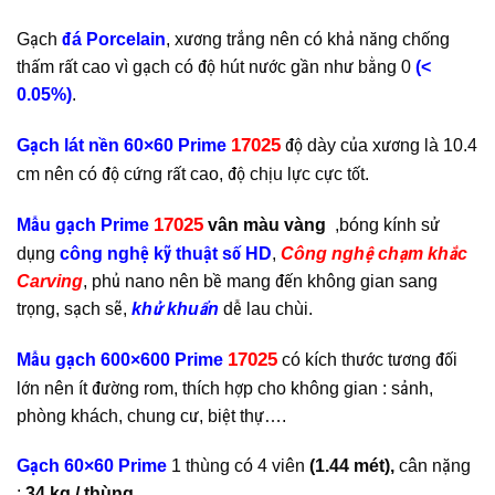
Gạch
đá Porcelain
, xương trắng nên có khả năng chống
thấm rất cao vì gạch có độ hút nước gần như bằng 0
(<
0.05%)
.
17025
Gạch lát nền 60×60 Prime
độ dày của xương là 10.4
cm nên có độ cứng rất cao, độ chịu lực cực tốt.
17025
Mẫu gạch Prime
vân màu vàng
,bóng kính sử
dụng
công nghệ kỹ thuật số HD
,
Công nghệ chạm khắc
Carving
, phủ nano nên bề mang đến không gian sang
trọng, sạch sẽ,
khử khuẩn
dễ lau chùi.
17025
Mẫu gạch 600×600 Prime
có kích thước tương đối
lớn nên ít đường rom, thích hợp cho không gian : sảnh,
phòng khách, chung cư, biệt thự….
Gạch 60×60 Prime
1 thùng có 4 viên
(1.44 mét),
cân nặng
:
34 kg / thùng