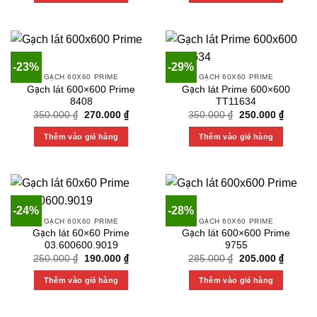
-23%
-29%
GẠCH 60X60 PRIME
GẠCH 60X60 PRIME
Gạch lát 600×600 Prime
Gạch lát Prime 600×600
8408
TT11634
Original
Current
Original
Current
350.000
₫
270.000
₫
350.000
₫
250.000
₫
price
price
price
price
was:
is:
was:
is:
Thêm vào giỏ hàng
Thêm vào giỏ hàng
350.000 ₫.
270.000 ₫.
350.000 ₫.
250.000
-24%
-28%
GẠCH 60X60 PRIME
GẠCH 60X60 PRIME
Gạch lát 60×60 Prime
Gạch lát 600×600 Prime
03.600600.9019
9755
Original
Current
Original
Current
250.000
₫
190.000
₫
285.000
₫
205.000
₫
price
price
price
price
was:
is:
was:
is:
Thêm vào giỏ hàng
Thêm vào giỏ hàng
250.000 ₫.
190.000 ₫.
285.000 ₫.
205.000