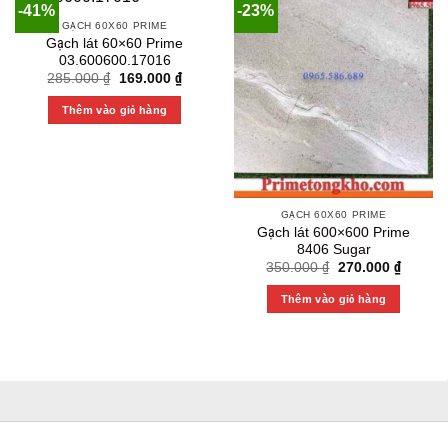
-41%
-23%
GẠCH 60X60 PRIME
Gạch lát 60×60 Prime
03.600600.17016
Original
Current
285.000
₫
169.000
₫
price
price
was:
is:
Thêm vào giỏ hàng
285.000 ₫.
169.000 ₫.
GẠCH 60X60 PRIME
Gạch lát 600×600 Prime
8406 Sugar
Original
Current
350.000
₫
270.000
₫
price
price
was:
is:
Thêm vào giỏ hàng
350.000 ₫.
270.000