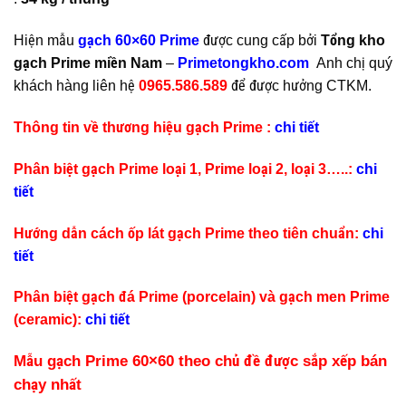
Hiện mẫu
gạch 60×60 Prime
được cung cấp bởi
Tổng kho
gạch Prime miền Nam
–
Primetongkho.com
Anh chị quý
khách hàng liên hệ
0965.586.589
để được hưởng CTKM.
Thông tin về thương hiệu gạch Prime :
chi tiết
Phân biệt gạch Prime loại 1, Prime loại 2, loại 3…..:
chi
tiết
Hướng dẫn cách ốp lát gạch Prime theo tiên chuẩn:
chi
tiết
Phân biệt gạch đá Prime (porcelain) và gạch men Prime
(ceramic):
chi tiết
Mẫu gạch Prime 60×60 theo chủ đề được sắp xếp bán
chạy nhất