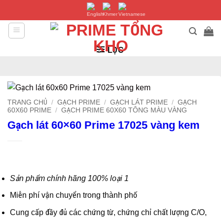
Bỏ
qua
nội
dung
LỌC
TRANG CHỦ
/
GẠCH PRIME
/
GẠCH LÁT PRIME
/
GẠCH
60X60 PRIME
/
GẠCH PRIME 60X60 TÔNG MÀU VÀNG
Gạch lát 60×60 Prime 17025 vàng kem
Sản phẩm chính hãng 100% loại 1
Miễn phí vận chuyển trong thành phố
Cung cấp đầy đủ các chứng từ, chứng chỉ chất lượng C/O,