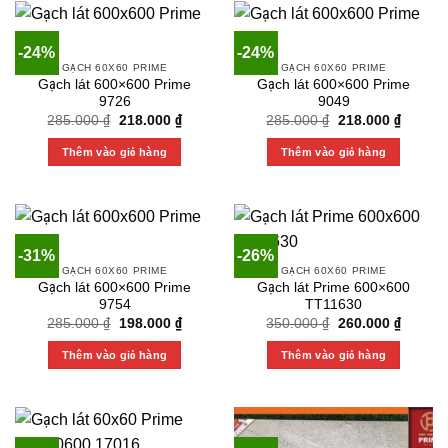
-24%
-24%
GẠCH 60X60 PRIME
GẠCH 60X60 PRIME
Gạch lát 600×600 Prime
Gạch lát 600×600 Prime
9726
9049
Original
Current
Original
Current
285.000
₫
218.000
₫
285.000
₫
218.000
₫
price
price
price
price
was:
is:
was:
is:
Thêm vào giỏ hàng
Thêm vào giỏ hàng
285.000 ₫.
218.000 ₫.
285.000 ₫.
218.000
-31%
-26%
GẠCH 60X60 PRIME
GẠCH 60X60 PRIME
Gạch lát 600×600 Prime
Gạch lát Prime 600×600
9754
TT11630
Original
Current
Original
Current
285.000
₫
198.000
₫
350.000
₫
260.000
₫
price
price
price
price
was:
is:
was:
is:
Thêm vào giỏ hàng
Thêm vào giỏ hàng
285.000 ₫.
198.000 ₫.
350.000 ₫.
260.000