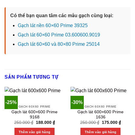
Có thể bạn quan tâm các mẫu gạch cùng loại:
Gạch lát nền 60×60 Prime 39325
Gạch lát 60×60 Prime 03.600600.9019
Gạch lát 60×60 và 80×80 Prime 25014
SẢN PHẨM TƯƠNG TỰ
-25%
-30%
GẠCH 60X60 PRIME
GẠCH 60X60 PRIME
Gạch lát 600×600 Prime
Gạch lát 600×600 Prime
9168
1636
Original
Current
Original
Current
250.000
₫
188.000
₫
250.000
₫
175.000
₫
price
price
price
price
was:
is:
was:
is:
Thêm vào giỏ hàng
Thêm vào giỏ hàng
250.000 ₫.
188.000 ₫.
250.000 ₫.
175.000