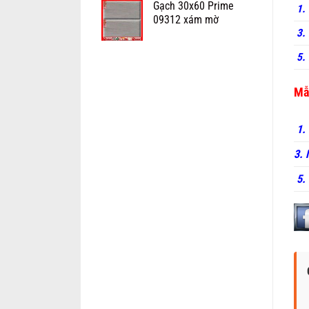
Gạch 30x60 Prime
1.
09312 xám mờ
3. 
5. 
Mẫ
1.
3.
5.