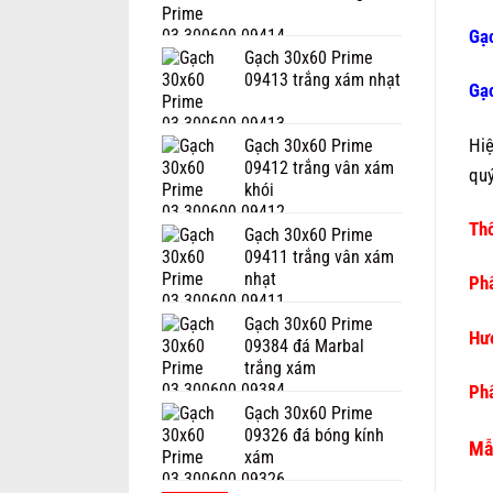
Gạ
Gạch 30x60 Prime
09413 trắng xám nhạt
Gạ
Hi
Gạch 30x60 Prime
09412 trắng vân xám
quý
khói
Thô
Gạch 30x60 Prime
09411 trắng vân xám
nhạt
Phâ
Gạch 30x60 Prime
Hướ
09384 đá Marbal
trắng xám
Phâ
Gạch 30x60 Prime
09326 đá bóng kính
Mẫ
xám