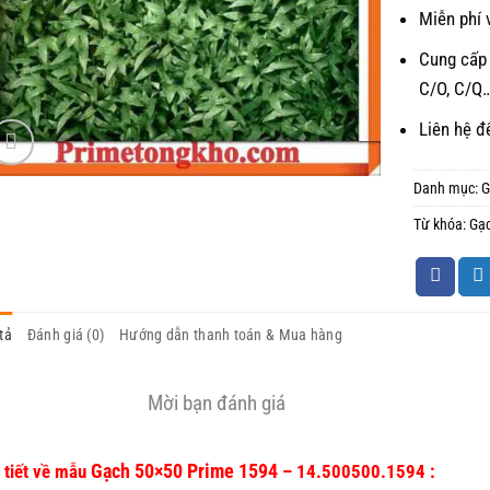
Miễn phí 
Cung cấp 
C/O, C/Q
Liên hệ đ
Danh mục:
G
Từ khóa:
Gạ
tả
Đánh giá (0)
Hướng dẫn thanh toán & Mua hàng
Mời bạn đánh giá
Gạch 50×50 Prime 1594
 tiết về mẫu
– 14.500500.1594 :