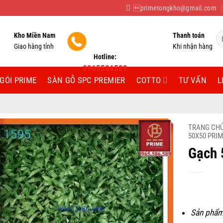
primetongkho@gmail.com
Tì
Kho Miền Nam
Thanh toán
ki
Giao hàng tỉnh
Khi nhận hàng
Hotline:
0965586589
GÓI PRIME
SÀN GỖ SPC PREMIER
COTTO
TƯ VẤN
L
TRANG CH
50X50 PRI
Gạch 
Sản phẩm