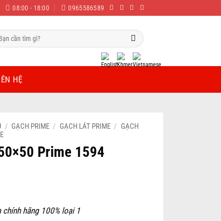
08:00 - 18:00
0965586589
m
ếm:
IÊN HỆ
Ủ
/
GẠCH PRIME
/
GẠCH LÁT PRIME
/
GẠCH
ME
50×50 Prime 1594
 chính hãng 100% loại 1