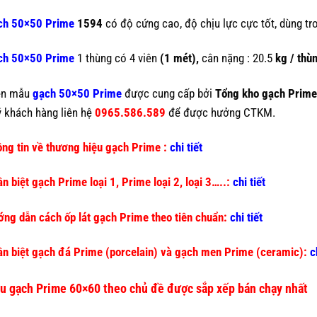
ch 50×50 Prime
1594
có độ cứng cao, độ chịu lực cực tốt, dùng tr
ch 50×50 Prime
1 thùng có 4 viên
(1 mét),
cân nặng : 20.5
kg / thù
ện mẫu
gạch 50×50 Prime
được cung cấp bởi
Tổng kho gạch Prim
 khách hàng liên hệ
0965.586.589
để được hưởng CTKM.
ng tin về thương hiệu gạch Prime :
chi tiết
n biệt gạch Prime loại 1, Prime loại 2, loại 3…..:
chi tiết
ng dẫn cách ốp lát gạch Prime theo tiên chuẩn:
chi tiết
n biệt gạch đá Prime (porcelain) và gạch men Prime (ceramic):
c
u gạch Prime 60×60 theo chủ đề được sắp xếp bán chạy nhất