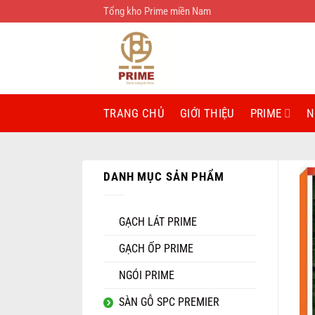
Bỏ
Tổng kho Prime miền Nam
qua
nội
dung
TRANG CHỦ
GIỚI THIỆU
PRIME
N
DANH MỤC SẢN PHẨM
GẠCH LÁT PRIME
GẠCH ỐP PRIME
NGÓI PRIME
SÀN GỖ SPC PREMIER