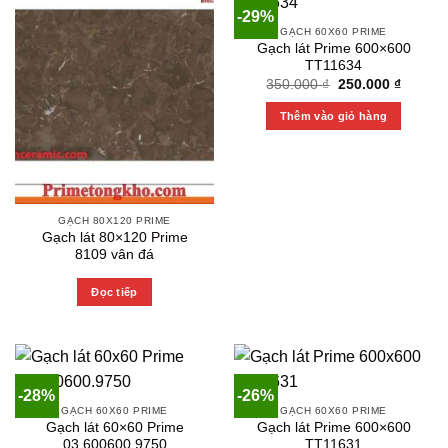
-29%
GẠCH 60X60 PRIME
Gạch lát Prime 600×600
TT11634
Original
Current
350.000
₫
250.000
₫
price
price
was:
is:
Thêm vào giỏ hàng
350.000 ₫.
250.000
GẠCH 80X120 PRIME
Gạch lát 80×120 Prime
8109 vân đá
Đọc tiếp
-28%
-26%
GẠCH 60X60 PRIME
GẠCH 60X60 PRIME
Gạch lát 60×60 Prime
Gạch lát Prime 600×600
03.600600.9750
TT11631