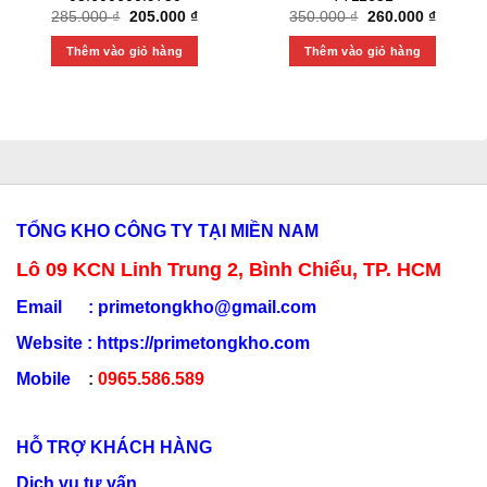
Original
Current
Original
Current
285.000
₫
205.000
₫
350.000
₫
260.000
₫
price
price
price
price
was:
is:
was:
is:
Thêm vào giỏ hàng
Thêm vào giỏ hàng
285.000 ₫.
205.000 ₫.
350.000 ₫.
260.000
TỔNG KHO CÔNG TY TẠI MIỀN NAM
Lô 09 KCN Linh Trung 2, Bình Chiểu, TP. HCM
Email :
primetongkho@gmail.com
Website :
https://primetongkho.com
Mobile
:
0965.586.589
HỖ TRỢ KHÁCH HÀNG
Dịch vụ tư vấn