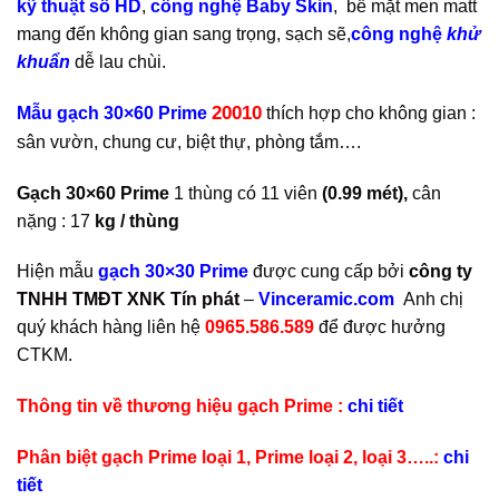
kỹ thuật số HD
,
công nghệ Baby Skin
, bề mặt men matt
mang đến không gian sang trọng, sạch sẽ,
công nghệ
khử
khuẩn
dễ lau chùi.
20010
Mẫu gạch
30×60 Prime
thích hợp cho không gian :
sân vườn, chung cư, biệt thự, phòng tắm….
Gạch 30×60 Prime
1 thùng có 11 viên
(0.99 mét),
cân
nặng : 17
kg / thùng
Hiện mẫu
gạch 30×30 Prime
được cung cấp bởi
công ty
TNHH TMĐT XNK Tín phát
–
Vinceramic.com
Anh chị
quý khách hàng liên hệ
0965.586.589
để được hưởng
CTKM.
Thông tin về thương hiệu gạch Prime :
chi tiết
Phân biệt gạch Prime loại 1, Prime loại 2, loại 3…..:
chi
tiết