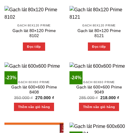
GẠCH 80X120 PRIME
GẠCH 80X120 PRIME
Gạch lát 80×120 Prime
Gạch lát 80×120 Prime
8102
8121
Đọc tiếp
Đọc tiếp
-23%
-24%
GẠCH 60X60 PRIME
GẠCH 60X60 PRIME
Gạch lát 600×600 Prime
Gạch lát 600×600 Prime
8408
9049
Original
Current
Original
Current
350.000
₫
270.000
₫
285.000
₫
218.000
₫
price
price
price
price
was:
is:
was:
is:
Thêm vào giỏ hàng
Thêm vào giỏ hàng
350.000 ₫.
270.000 ₫.
285.000 ₫.
218.000