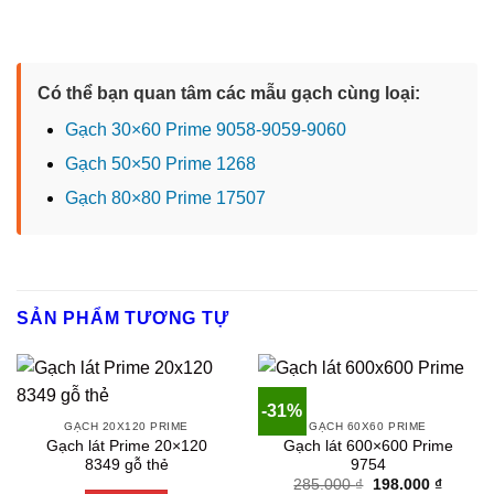
Có thể bạn quan tâm các mẫu gạch cùng loại:
Gạch 30×60 Prime 9058-9059-9060
Gạch 50×50 Prime 1268
Gạch 80×80 Prime 17507
SẢN PHẨM TƯƠNG TỰ
-31%
GẠCH 20X120 PRIME
GẠCH 60X60 PRIME
Gạch lát Prime 20×120
Gạch lát 600×600 Prime
8349 gỗ thẻ
9754
Original
Current
285.000
₫
198.000
₫