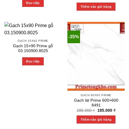
price
price
Đọc tiếp
was:
is:
Thêm vào giỏ hàng
285.000 ₫.
198.000
-35%
GẠCH 15X90 PRIME
Gạch 15×90 Prime gỗ
03.150900.8025
Đọc tiếp
GẠCH 60X60 PRIME
Gạch lát Prime 600×600
8491
Original
Current
285.000
₫
185.000
₫
price
price
was:
is:
Thêm vào giỏ hàng
285.000 ₫.
185.000