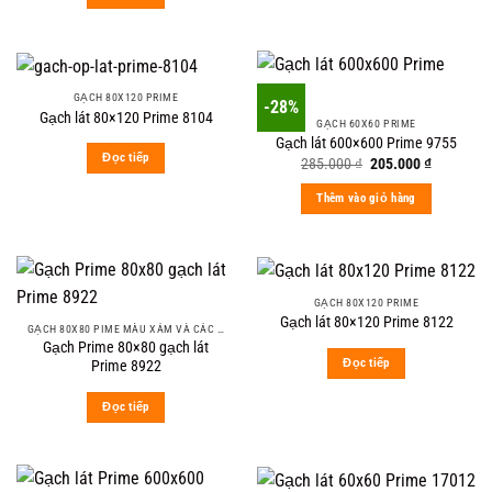
GẠCH 80X120 PRIME
-28%
Gạch lát 80×120 Prime 8104
GẠCH 60X60 PRIME
Gạch lát 600×600 Prime 9755
Đọc tiếp
Original
Current
285.000
₫
205.000
₫
price
price
was:
is:
Thêm vào giỏ hàng
285.000 ₫.
205.000 ₫
GẠCH 80X120 PRIME
Gạch lát 80×120 Prime 8122
GẠCH 80X80 PIME MÀU XÁM VÀ CÁC MÀU VÂN SÁNG NHẸ
Gạch Prime 80×80 gạch lát
Đọc tiếp
Prime 8922
Đọc tiếp