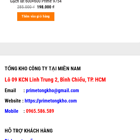
Gạch lát 600×600 Prime 9754
Original
Current
285.000
₫
198.000
₫
price
price
was:
is:
Thêm vào giỏ hàng
285.000 ₫.
198.000 ₫.
TỔNG KHO CÔNG TY TẠI MIỀN NAM
Lô 09 KCN Linh Trung 2, Bình Chiểu, TP. HCM
Email :
primetongkho@gmail.com
Website :
https://primetongkho.com
Mobile
:
0965.586.589
HỖ TRỢ KHÁCH HÀNG