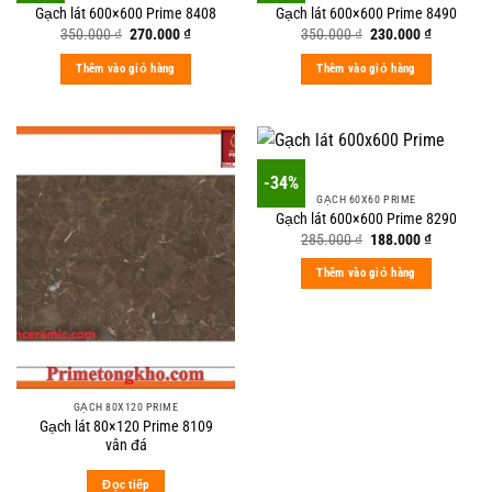
Gạch lát 600×600 Prime 8408
Gạch lát 600×600 Prime 8490
Original
Current
Original
Current
350.000
₫
270.000
₫
350.000
₫
230.000
₫
price
price
price
price
was:
is:
was:
is:
Thêm vào giỏ hàng
Thêm vào giỏ hàng
350.000 ₫.
270.000 ₫.
350.000 ₫.
230.000 ₫
-34%
GẠCH 60X60 PRIME
Gạch lát 600×600 Prime 8290
Original
Current
285.000
₫
188.000
₫
price
price
was:
is:
Thêm vào giỏ hàng
285.000 ₫.
188.000 ₫
GẠCH 80X120 PRIME
Gạch lát 80×120 Prime 8109
vân đá
Đọc tiếp