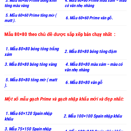
3. Mẫu 60×60 Prime bóng kính
4. Mẫu 60×60 Prime màu xám – màu
tông màu vàng
có vân nhẹ nhàng
5. Mẫu 60×60 Prime tông mờ (
6. Mẫu 60×60 Prime vân gỗ.
matt ).
Mẫu 80×80 theo chủ đề được sắp xếp bán chạy nhất :
1. Mẫu 80×80 bóng tông trắng
2. Mẫu 80×80 bóng tông đậm
xám
3. Mẫu 80×80 bóng tông vàng
4. Mẫu 80×80 màu xám – màu có
vân nhẹ nhàng
5. Mẫu 80×80 tông mờ ( matt
6. Mẫu 80×80 vân gỗ
).
Một số mẫu gạch Prime và gạch nhập khẩu mới và đẹp nhất:
1. Mẫu 60×120 Spain nhập
2. Mẫu 100×100 Spain nhập khẩu
khẩu
3. Mẫu 75×150 Spain nhập