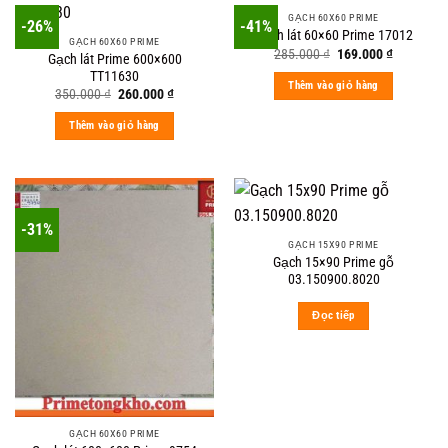
GẠCH 60X60 PRIME
-26%
-41%
Gạch lát 60×60 Prime 17012
GẠCH 60X60 PRIME
Original
Current
285.000
₫
169.000
₫
Gạch lát Prime 600×600
price
price
TT11630
was:
is:
Thêm vào giỏ hàng
285.000 ₫.
169.000 ₫
Original
Current
350.000
₫
260.000
₫
price
price
was:
is:
Thêm vào giỏ hàng
350.000 ₫.
260.000 ₫.
-31%
GẠCH 15X90 PRIME
Gạch 15×90 Prime gỗ
03.150900.8020
Đọc tiếp
GẠCH 60X60 PRIME