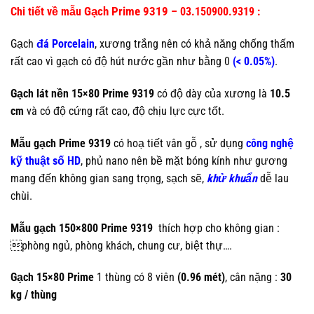
Gạch Prime 9319
Chi tiết về mẫu
– 03.150900.9319 :
Gạch
đá Porcelain
, xương trắng nên có khả năng chống thấm
rất cao vì gạch có độ hút nước gần như bằng 0
(< 0.05%)
.
Gạch lát nền 15×80 Prime 9319
có độ dày của xương là
10.5
cm
và có độ cứng rất cao, độ chịu lực cực tốt.
Mẫu gạch Prime 9319
có hoạ tiết vân gỗ , sử dụng
công nghệ
kỹ thuật số HD
, phủ nano nên bề mặt bóng kính như gương
mang đến không gian sang trọng, sạch sẽ,
khử khuẩn
dễ lau
chùi.
Mẫu gạch 150×800 Prime 9319
thích hợp cho không gian :
phòng ngủ, phòng khách, chung cư, biệt thự….
Gạch 15×80 Prime
1 thùng có 8 viên
(0.96 mét)
, cân nặng :
30
kg / thùng