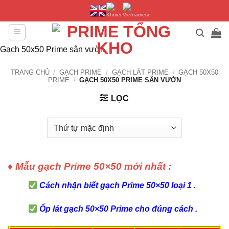
Bỏ
qua
nội
dung
Gạch 50x50 Prime sân vườn
TRANG CHỦ
/
GẠCH PRIME
/
GẠCH LÁT PRIME
/
GẠCH 50X50
PRIME
/
GẠCH 50X50 PRIME SÂN VƯỜN
LỌC
♦ Mẫu gạch Prime 50×50 mới nhất :
Cách nhận biết gạch Prime 50×50 loại 1 .
Ốp lát gạch 50×50 Prime cho đúng cách .