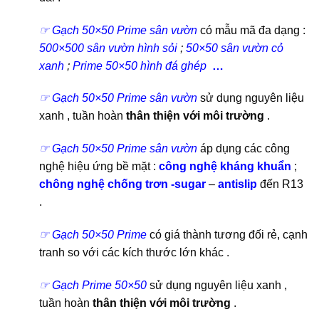
☞ Gạch 50×50 Prime
sân vườn
có mẫu mã đa dạng :
500×500 sân vườn hình sỏi
;
50×50 sân vườn cỏ
xanh
;
Prime 50×50 hình đá ghép
…
☞ Gạch 50×50 Prime
sân vườn
sử dụng nguyên liệu
xanh , tuần hoàn
thân thiện với môi trường
.
☞ Gạch 50×50 Prime
sân vườn
áp dụng các công
nghệ hiệu ứng bề mặt :
công nghệ kháng khuẩn
;
chông nghệ chống trơn -sugar
–
antislip
đến R13
.
☞ Gạch 50×50 Prime
có giá thành tương đối rẻ, cạnh
tranh so với các kích thước lớn khác .
☞ Gạch Prime 50×50
sử dụng nguyên liệu xanh ,
tuần hoàn
thân thiện với môi trường
.