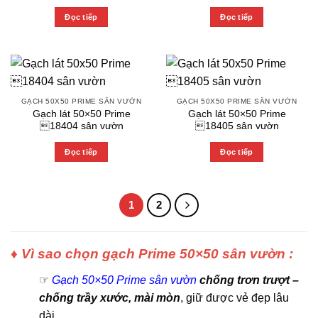
Đọc tiếp
Đọc tiếp
GẠCH 50X50 PRIME SÂN VƯỜN
GẠCH 50X50 PRIME SÂN VƯỜN
Gạch lát 50×50 Prime
Gạch lát 50×50 Prime
18404 sân vườn
18405 sân vườn
Đọc tiếp
Đọc tiếp
1
2
♦ Vì sao chọn gạch Prime 50×50 sân vườn :
☞
Gạch 50×50 Prime
sân vườn
c
hống trơn trượt –
chống trầy xước, mài mòn
, giữ được vẻ đẹp lâu
dài
.