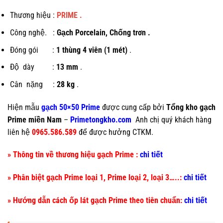
Thương hiệu :
PRIME .
Công nghệ. :
Gạch Porcelain, Chống trơn .
Đóng gói :
1 thùng 4 viên (1 mét)
.
Độ dày :
13 mm
.
Cân nặng :
28 kg
.
Hiện mẫu
gạch 50×50 Prime
được cung cấp bởi
Tổng kho gạch
Prime miền Nam
–
Primetongkho.com
Anh chị quý khách hàng
liên hệ
0965.586.589
để được hưởng CTKM.
» Thông tin về thương hiệu gạch Prime :
chi tiết
» Phân biệt gạch Prime loại 1, Prime loại 2, loại 3…..:
chi tiết
» Hướng dẫn cách ốp lát gạch Prime theo tiên chuẩn:
chi tiết