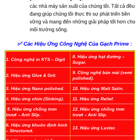
các nhà máy sản xuất của chúng tôi. Tất cả đều
đang giúp chúng tôi thực thi sự phát triển bền
vững và mang đến những giải pháp tốt hơn cho
môi trường sống.
✅
Các Hiệu Ứng Công Nghệ Của Gạch Prime :
8.
Hiệu ứng hạt đường –
1.
Công nghệ in KTS – Digit
Sugar.
9.
Công nghệ bán mài (semi
2.
Hiệu ứng Glue & Grit.
polished).
3.
Hiệu ứng Nano polished.
10.
Hiệu ứng Matt Satin.
4
.
Hiệu ứng chìm (Sinking).
11.
Hiệu ứng Relief.
5.
Hiệu ứng chống trơn
12
.
Hiệu ứng chống trơn
trượt – Anti Slip.
trượt – Anti Slip.
6.
Hiệu ứng khuôn định hình
13.
Hiệu ứng Luster.
– Structured.