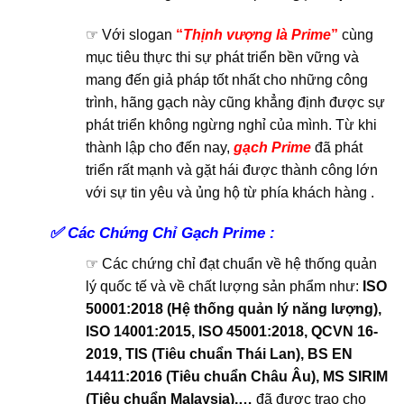
☞ Với slogan
“
Thịnh vượng là Prime
”
cùng
mục tiêu thực thi sự phát triển bền vững và
mang đến giả pháp tốt nhất cho những công
trình, hãng gạch này cũng khẳng định được sự
phát triển không ngừng nghỉ của mình. Từ khi
thành lập cho đến nay,
gạch Prime
đã phát
triển rất mạnh và gặt hái được thành công lớn
với sự tin yêu và ủng hộ từ phía khách hàng .
✅
Các Chứng Chỉ Gạch Prime :
☞ Các chứng chỉ đạt chuẩn về hệ thống quản
lý quốc tế và về chất lượng sản phẩm như:
ISO
50001:2018 (Hệ thống quản lý năng lượng),
ISO 14001:2015, ISO 45001:2018, QCVN 16-
2019, TIS (Tiêu chuẩn Thái Lan), BS EN
14411:2016 (Tiêu chuẩn Châu Âu), MS SIRIM
(Tiêu chuẩn Malaysia),…
đã được trao cho