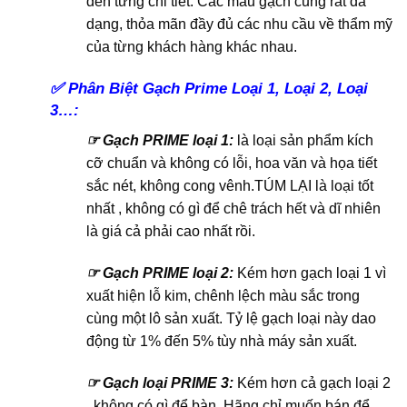
đến từng chi tiết. Các mẫu gạch cũng rất đa
dạng, thỏa mãn đầy đủ các nhu cầu về thẩm mỹ
của từng khách hàng khác nhau.
✅
Phân Biệt Gạch Prime Loại 1, Loại 2, Loại
3…:
☞ Gạch PRIME loại 1:
là loại sản phẩm kích
cỡ chuẩn và không có lỗi, hoa văn và họa tiết
sắc nét, không cong vênh.TÚM LẠI là loại tốt
nhất , không có gì để chê trách hết và dĩ nhiên
là giá cả phải cao nhất rồi.
☞ Gạch PRIME loại 2:
Kém hơn gạch loại 1 vì
xuất hiện lỗ kim, chênh lệch màu sắc trong
cùng một lô sản xuất. Tỷ lệ gạch loại này dao
động từ 1% đến 5% tùy nhà máy sản xuất.
☞ Gạch loại PRIME 3:
Kém hơn cả gạch loại 2
, không có gì để bàn. Hãng chỉ muốn bán để