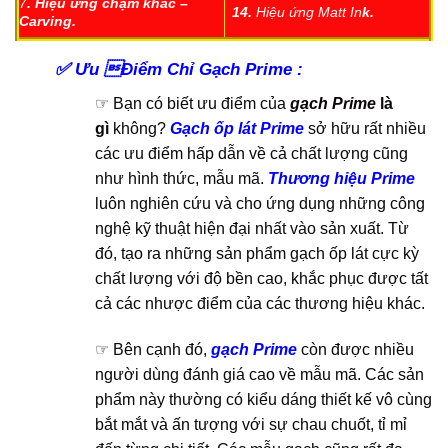
7
.
Hiệu ứng chạm khắc –
14.
Hiệu ứng Matt In
k.
Carving.
✅
Ưu Điểm Chỉ Gạch Prime :
☞ Bạn có biết ưu điểm của
gạch Prime
là
gì
không?
Gạch ốp lát Prime
sở hữu rất nhiều
các ưu điểm hấp dẫn về cả chất lượng cũng
như hình thức, mẫu mã.
Thương hiệu Prime
luôn nghiên cứu và cho ứng dụng những công
nghệ kỹ thuật hiện đại nhất vào sản xuất. Từ
đó, tạo ra những sản phẩm gạch ốp lát cực kỳ
chất lượng với độ bền cao, khắc phục được tất
cả các nhược điểm của các thương hiệu khác.
☞ Bên cạnh đó,
gạch Prime
còn được nhiều
người dùng đánh giá cao về mẫu mã. Các sản
phẩm này thường có kiểu dáng thiết kế vô cùng
bắt mắt và ấn tượng với sự chau chuốt, tỉ mỉ