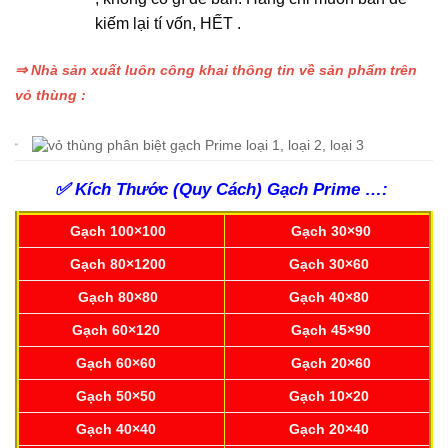
kiếm lại tí vốn, HẾT .
⇒ Nhà sản xuất luôn công khai thông tin về sản phẩm trên
vỏ thùng :
✅
Kích Thước (Quy Cách) Gạch Prime …:
Gạch 100×100
Gạch 30×90
Gạch 80×1200
Gạch 30×60
Gạch 80×80
Gạch 40×80
Gạch 60×120
Gạch 45×90
Gạch 60×60
Gạch 20×60
Gạch 50×50
Gạch 10×20
Gạch 40×40
Gạch 20×40