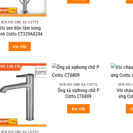
SEN VÒI ỐNG XẢ COTTO
Vòi sen bồn tắm nóng
ạnh Cotto CT329AXZ44
Đọc tiếp
SEN VÒI ỐNG XẢ COTTO
SEN VÒI
Ống xả xiphong chữ P
Vòi chậ
Cotto CT6809
ứng Co
Đọc tiếp
Đ
SEN VÒI ỐNG XẢ COTTO