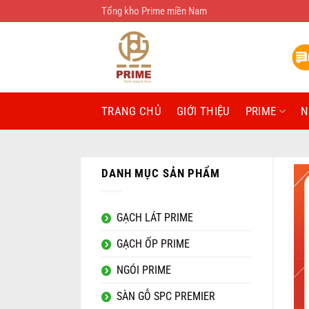
Bỏ
Tổng kho Prime miền Nam
qua
nội
dung
TRANG CHỦ
GIỚI THIỆU
PRIME
N
DANH MỤC SẢN PHẨM
GẠCH LÁT PRIME
GẠCH ỐP PRIME
NGÓI PRIME
SÀN GỖ SPC PREMIER