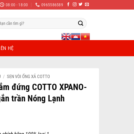
08:00 - 18:00
0965586589
m
ếm:
IÊN HỆ
Ủ
/
SEN VÒI ỐNG XẢ COTTO
Tắm đứng COTTO XPANO-
ắn trần Nóng Lạnh