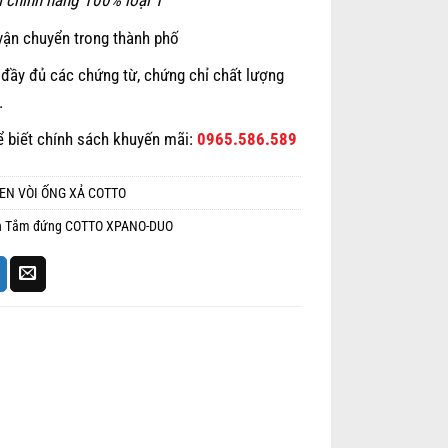
 chính hãng 100% loại 1
vận chuyển trong thành phố
đầy đủ các chứng từ, chứng chỉ chất lượng
…
ể biết chính sách khuyến mãi:
0965.586.589
EN VÒI ỐNG XẢ COTTO
n Tắm đứng COTTO XPANO-DUO