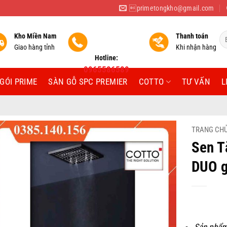
primetongkho@gmail.com
Tì
Kho Miền Nam
Thanh toán
ki
Giao hàng tỉnh
Khi nhận hàng
Hotline:
0965586589
GÓI PRIME
SÀN GỖ SPC PREMIER
COTTO
TƯ VẤN
L
TRANG CH
Sen 
DUO g