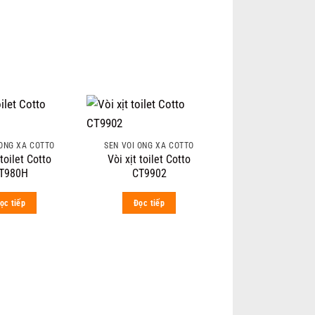
 ỐNG XẢ COTTO
SEN VÒI ỐNG XẢ COTTO
 toilet Cotto
Vòi xịt toilet Cotto
T980H
CT9902
ọc tiếp
Đọc tiếp