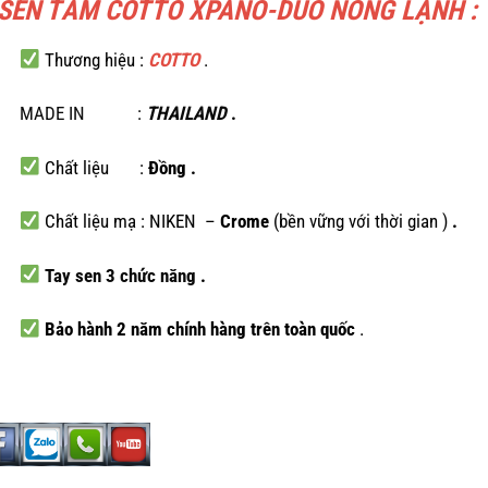
 SEN TẮM COTTO XPANO-DUO NÓNG LẠNH
:
Thương hiệu :
COTTO
.
MADE IN :
THAILAND
.
Chất liệu :
Đồng .
Chất liệu mạ : NIKEN –
Crome
(bền vững với thời gian )
.
Tay sen 3 chức năng
.
Bảo hành 2 năm chính hàng trên toàn quốc
.