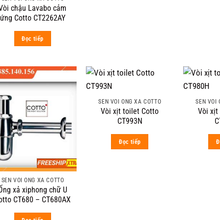
Vòi chậu Lavabo cảm
ứng Cotto CT2262AY
Đọc tiếp
SEN VÒI ỐNG XẢ COTTO
SEN VÒI
Vòi xịt toilet Cotto
Vòi xịt
CT993N
C
Đọc tiếp
Đ
SEN VÒI ỐNG XẢ COTTO
Ống xả xiphong chữ U
otto CT680 – CT680AX