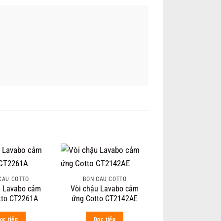
CẦU COTTO
BỒN CẦU COTTO
u Lavabo cảm
Vòi chậu Lavabo cảm
tto CT2261A
ứng Cotto CT2142AE
ọc tiếp
Đọc tiếp