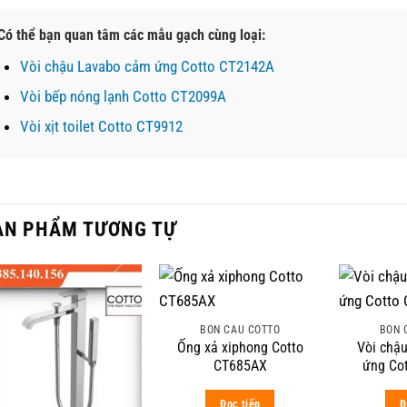
Có thể bạn quan tâm các mẫu gạch cùng loại:
Vòi chậu Lavabo cảm ứng Cotto CT2142A
Vòi bếp nóng lạnh Cotto CT2099A
Vòi xịt toilet Cotto CT9912
ẢN PHẨM TƯƠNG TỰ
BỒN CẦU COTTO
BỒN 
Ống xả xiphong Cotto
Vòi chậ
CT685AX
ứng Co
Đọc tiếp
Đ