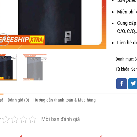
Sản phẩm
Miễn phí 
Cung cấp 
C/O, C/Q
Liên hệ đ
Danh mục:
S
Từ khóa:
Se
tả
Đánh giá (0)
Hướng dẫn thanh toán & Mua hàng
Mời bạn đánh giá