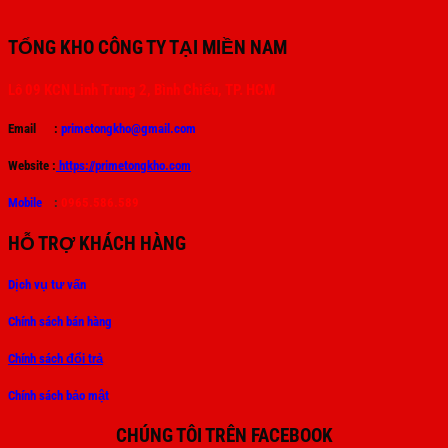
TỔNG KHO CÔNG TY TẠI MIỀN NAM
Lô 09 KCN Linh Trung 2, Bình Chiểu, TP. HCM
Email :
primetongkho@gmail.com
Website :
https://primetongkho.com
Mobile
:
0965.586.589
HỖ TRỢ KHÁCH HÀNG
Dịch vụ tư vấn
Chính sách bán hàng
Chính sách đổi trả
Chính sách bảo mật
CHÚNG TÔI TRÊN FACEBOOK