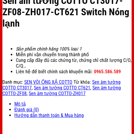
Sen âm tường COTTO CT3017-
ZF08-ZH017-CT621 Switch Nóng
lạnh
Sản phẩm chính hãng 100% loại 1
Miễn phí vận chuyển trong thành phố
Cung cấp đầy đủ các chứng từ, chứng chỉ chất lượng C/O,
C/Q…
Liên hệ để biết chính sách khuyến mãi:
0965.586.589
Danh mục:
SEN VÒI ỐNG XẢ COTTO
Từ khóa:
Sen âm tường
COTTO CT3017
,
Sen âm tường COTTO CT621
,
Sen âm tường
COTTO-ZF08
,
Sen âm tường COTTO-ZH017
Mô tả
Đánh giá (0)
Hướng dẫn thanh toán & Mua hàng