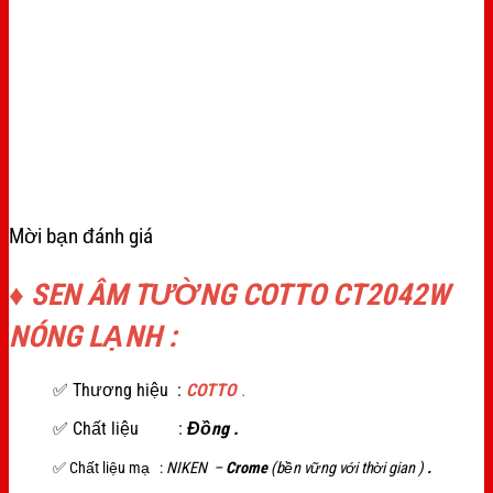
Mời bạn đánh giá
♦ SEN ÂM TƯỜNG COTTO CT2042W
NÓNG LẠNH
:
✅ Thương hiệu :
COTTO
.
✅ Chất liệu :
Đồng .
✅
Chất liệu mạ :
NIKEN –
Crome
(bền vững với thời gian )
.