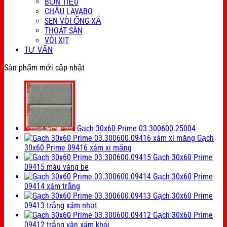
BỒN TIỂU
CHẬU LAVABO
SEN VÒI ỐNG XẢ
THOÁT SÀN
VÒI XỊT
TƯ VẤN
Sản phẩm mới cập nhật
Gạch 30x60 Prime 03.300600.25004
Gạch
30x60 Prime 09416 xám xi măng
Gạch 30x60 Prime
09415 màu vàng be
Gạch 30x60 Prime
09414 xám trắng
Gạch 30x60 Prime
09413 trắng xám nhạt
Gạch 30x60 Prime
09412 trắng vân xám khói