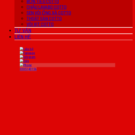
BỒN TIỂU COTTO
CHẬU LAVABO COTTO
SEN VÒI ỐNG XẢ COTTO
THOÁT SÀN COTTO
VÒI XỊT COTTO
TƯ VẤN
LIÊN HỆ
0385140156