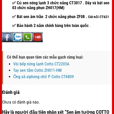
✅
Củ sen nóng lạnh 3 chức năng CT3017 . Dây và bát sen
03 chức năng phun ZH017(HM)
✅ Bát sen âm trần 2 chức năng phun ZF08
.
Cút nối CT621
✅ Bảo hành 2 năm chính hàng trên toàn quốc
.
Có thể bạn quan tâm các mẫu gạch cùng loại:
Vòi bếp nóng lạnh Cotto CT2203A
Tay sen tắm Cotto ZH011-HM
Ống xả xiphong chữ P Cotto CT6809
Đánh giá
Chưa có đánh giá nào.
Hãy là người đầu tiên nhận xét “Sen âm tường COTTO