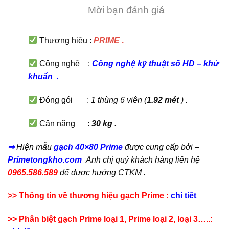
Mời bạn đánh giá
Thương hiệu :
PRIME
.
Công nghệ :
C
ông nghệ kỹ thuật số HD
–
khử
khuẩn
.
Đóng gói :
1 thùng 6 viên (
1.92 mét
) .
Cân nặng :
30 kg .
⇒
Hiện mẫu
gạch 40×80 Prime
được cung cấp bởi –
Primetongkho.com
Anh chị quý khách hàng liên hệ
0965.586.589
để được hưởng CTKM .
>> Thông tin về thương hiệu gạch Prime :
chi tiết
>> Phân biệt gạch Prime loại 1, Prime loại 2, loại 3…..: