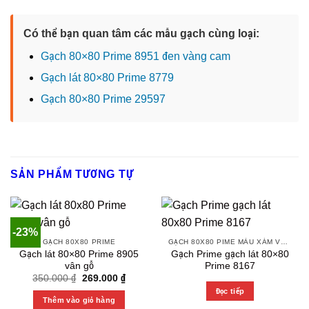
Có thể bạn quan tâm các mẫu gạch cùng loại:
Gạch 80×80 Prime 8951 đen vàng cam
Gạch lát 80×80 Prime 8779
Gạch 80×80 Prime 29597
SẢN PHẨM TƯƠNG TỰ
-23%
GẠCH 80X80 PRIME
GẠCH 80X80 PIME MÀU XÁM VÀ CÁC MÀU VÂN SÁNG NHẸ
Gạch lát 80×80 Prime 8905
Gạch Prime gạch lát 80×80
vân gỗ
Prime 8167
Original
Current
350.000
₫
269.000
₫
price
price
Đọc tiếp
was:
is:
Thêm vào giỏ hàng
350.000 ₫.
269.000 ₫.