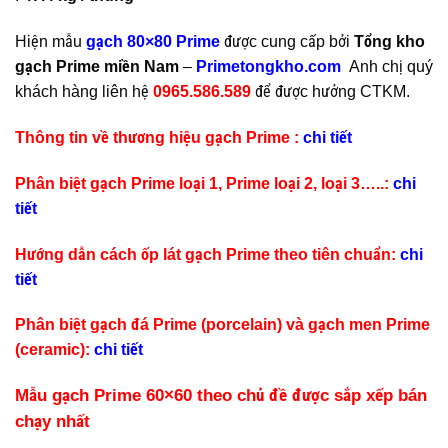
Hiện mẫu
gạch 80×80 Prime
được cung cấp bởi
Tổng kho
gạch Prime miền Nam
–
Primetongkho.com
Anh chị quý
khách hàng liên hệ
0965.586.589
để được hưởng CTKM.
Thông tin về thương hiệu gạch Prime :
chi tiết
Phân biệt gạch Prime loại 1, Prime loại 2, loại 3…..:
chi
tiết
Hướng dẫn cách ốp lát gạch Prime theo tiên chuẩn:
chi
tiết
Phân biệt gạch đá Prime (porcelain) và gạch men Prime
(ceramic):
chi tiết
Mẫu gạch Prime 60×60 theo chủ đề được sắp xếp bán
chạy nhất