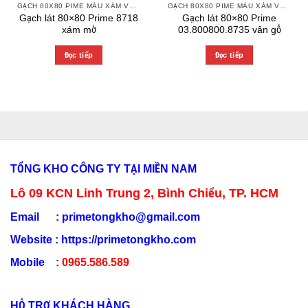
GẠCH 80X80 PIME MÀU XÁM VÀ CÁC MÀU VÂN SÁNG NHẸ
GẠCH 80X80 PIME MÀU XÁM VÀ CÁC MÀU VÂN SÁNG NHẸ
Gạch lát 80×80 Prime 8718
Gạch lát 80×80 Prime
xám mờ
03.800800.8735 vân gỗ
Đọc tiếp
Đọc tiếp
TỔNG KHO CÔNG TY TẠI MIỀN NAM
Lô 09 KCN Linh Trung 2, Bình Chiểu, TP. HCM
Email :
primetongkho@gmail.com
Website :
https://primetongkho.com
Mobile
:
0965.586.589
HỖ TRỢ KHÁCH HÀNG