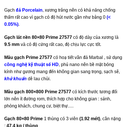
Gạch
đá Porcelain
, xương trắng nên có khả năng chống
thấm rất cao vì gạch có độ hút nước gần như bằng 0
(<
0.05%)
.
Gạch lát nền 80×80 Prime 27577
có độ dày của xương là
9.5 mm
và có độ cứng rất cao, độ chịu lực cực tốt.
Mẫu gạch Prime 27577
có hoạ tiết vân đá Marbal , sử dụng
công nghệ kỹ thuật số HD
, phủ nano nên bề mặt bóng
kính như gương mang đến không gian sang trọng, sạch sẽ,
khử khuẩn
dễ lau chùi.
Mẫu gạch 800×800 Prime 27577
có kích thước tương đối
lớn nên ít đường rom, thích hợp cho không gian : sảnh,
phòng khách, chung cư, biệt thự….
Gạch 80×80 Prime
1 thùng có 3 viên
(1.92 mét)
, cân nặng
:
47.4 kg / thùng