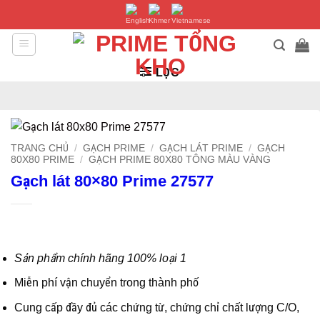
Bỏ
qua
nội
dung
LỌC
TRANG CHỦ
/
GẠCH PRIME
/
GẠCH LÁT PRIME
/
GẠCH
80X80 PRIME
/
GẠCH PRIME 80X80 TÔNG MÀU VÀNG
Gạch lát 80×80 Prime 27577
Sản phẩm chính hãng 100% loại 1
Miễn phí vận chuyển trong thành phố
Cung cấp đầy đủ các chứng từ, chứng chỉ chất lượng C/O,