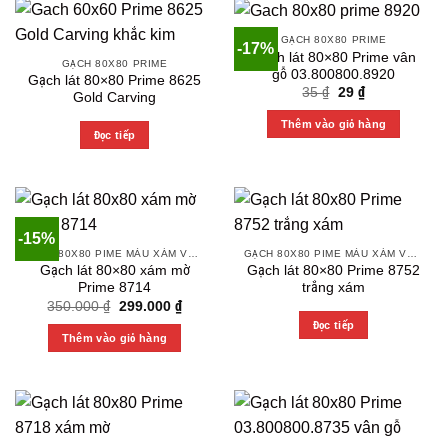
GẠCH 80X80 PRIME
-17%
Gạch lát 80×80 Prime vân
GẠCH 80X80 PRIME
gỗ 03.800800.8920
Gạch lát 80×80 Prime 8625
Original
Current
35
₫
29
₫
Gold Carving
price
price
was:
is:
Thêm vào giỏ hàng
35 ₫.
29 ₫.
Đọc tiếp
-15%
GẠCH 80X80 PIME MÀU XÁM VÀ CÁC MÀU VÂN SÁNG NHẸ
GẠCH 80X80 PIME MÀU XÁM VÀ CÁC MÀU VÂN SÁNG NHẸ
Gạch lát 80×80 xám mờ
Gạch lát 80×80 Prime 8752
Prime 8714
trắng xám
Original
Current
350.000
₫
299.000
₫
price
price
Đọc tiếp
was:
is:
Thêm vào giỏ hàng
350.000 ₫.
299.000 ₫.