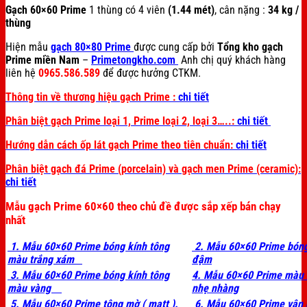
Gạch 60×60 Prime
1 thùng có 4 viên
(1.44 mét)
, cân nặng :
34 kg /
thùng
Hiện mẫu
gạch 80×80 Prime
được cung cấp bởi
Tổng kho gạch
Prime miền Nam
–
Primetongkho.com
Anh chị quý khách hàng
liên hệ
0965.586.589
để được hưởng CTKM.
Thông tin về thương hiệu gạch Prime :
chi tiết
Phân biệt gạch Prime loại 1, Prime loại 2, loại 3…..:
chi tiết
Hướng dẫn cách ốp lát gạch Prime theo tiên chuẩn:
chi tiết
Phân biệt gạch đá Prime (porcelain) và gạch men Prime (ceramic):
chi tiết
Mẫu gạch Prime 60×60 theo chủ đề được sắp xếp bán chạy
nhất
1. Mẫu 60×60 Prime bóng kính tông
2. Mẫu 60×60 Prime bóng
màu trắng xám
đậm
3. Mẫu 60×60 Prime bóng kính tông
4. Mẫu 60×60 Prime màu
màu vàng
nhẹ nhàng
5. Mẫu 60×60 Prime tông mờ ( matt ).
6. Mẫu 60×60 Prime vân 