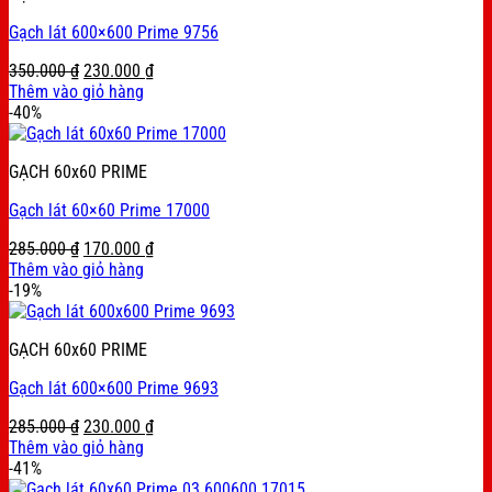
Gạch lát 600×600 Prime 9756
Original
Current
350.000
₫
230.000
₫
price
price
Thêm vào giỏ hàng
was:
is:
-40%
350.000 ₫.
230.000 ₫.
GẠCH 60x60 PRIME
Gạch lát 60×60 Prime 17000
Original
Current
285.000
₫
170.000
₫
price
price
Thêm vào giỏ hàng
was:
is:
-19%
285.000 ₫.
170.000 ₫.
GẠCH 60x60 PRIME
Gạch lát 600×600 Prime 9693
Original
Current
285.000
₫
230.000
₫
price
price
Thêm vào giỏ hàng
was:
is:
-41%
285.000 ₫.
230.000 ₫.