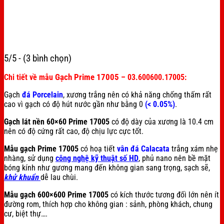
5/5 - (3 bình chọn)
Gạch Prime 17005
Chi tiết về mẫu
– 03.600600.17005:
Gạch
đá Porcelain
, xương trắng nên có khả năng chống thấm rất
cao vì gạch có độ hút nước gần như bằng 0
(< 0.05%)
.
Gạch lát nền 60×60 Prime 17005
có độ dày của xương là 10.4 cm
nên có độ cứng rất cao, độ chịu lực cực tốt.
Mẫu gạch Prime 17005
có hoạ tiết
vân đá Calacata
trắng xám nhẹ
nhàng, sử dụng
công nghệ kỹ thuật số HD
, phủ nano nên bề mặt
bóng kính như gương mang đến không gian sang trọng, sạch sẽ,
khử khuẩn
dễ lau chùi.
Mẫu gạch 600×600 Prime 17005
có kích thước tương đối lớn nên ít
đường rom, thích hợp cho không gian : sảnh, phòng khách, chung
cư, biệt thự….