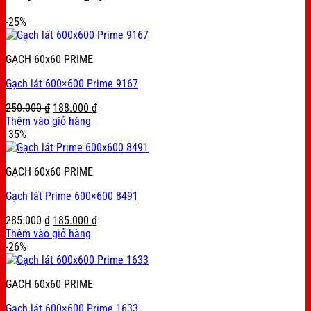
-25%
GẠCH 60x60 PRIME
Gạch lát 600×600 Prime 9167
Original
Current
250.000
₫
188.000
₫
price
price
Thêm vào giỏ hàng
was:
is:
-35%
250.000 ₫.
188.000 ₫.
GẠCH 60x60 PRIME
Gạch lát Prime 600×600 8491
Original
Current
285.000
₫
185.000
₫
price
price
Thêm vào giỏ hàng
was:
is:
-26%
285.000 ₫.
185.000 ₫.
GẠCH 60x60 PRIME
Gạch lát 600×600 Prime 1633