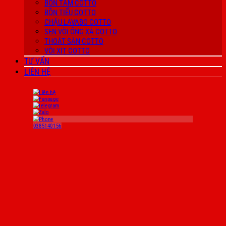
BỒN TẮM COTTO
BỒN TIỂU COTTO
CHẬU LAVABO COTTO
SEN VÒI ỐNG XẢ COTTO
THOÁT SÀN COTTO
VÒI XỊT COTTO
TƯ VẤN
LIÊN HỆ
0385140156