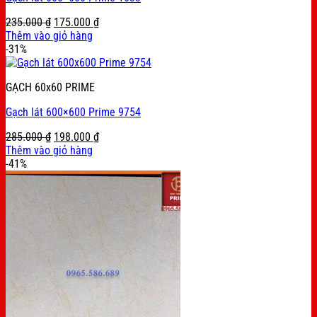
Original
Current
235.000
₫
175.000
₫
price
price
Thêm vào giỏ hàng
was:
is:
-31%
235.000 ₫.
175.000 ₫.
GẠCH 60x60 PRIME
Gạch lát 600×600 Prime 9754
Original
Current
285.000
₫
198.000
₫
price
price
Thêm vào giỏ hàng
was:
is:
-41%
285.000 ₫.
198.000 ₫.