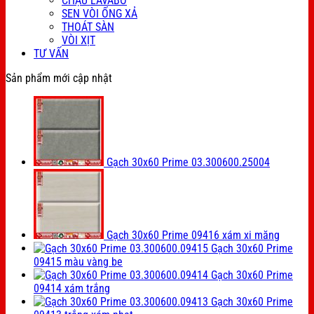
CHẬU LAVABO
SEN VÒI ỐNG XẢ
THOÁT SÀN
VÒI XỊT
TƯ VẤN
Sản phẩm mới cập nhật
Gạch 30x60 Prime 03.300600.25004
Gạch 30x60 Prime 09416 xám xi măng
Gạch 30x60 Prime
09415 màu vàng be
Gạch 30x60 Prime
09414 xám trắng
Gạch 30x60 Prime