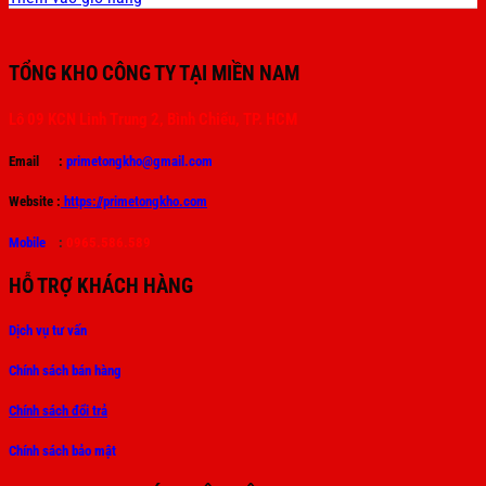
was:
is:
285.000 ₫.
170.000 ₫.
TỔNG KHO CÔNG TY TẠI MIỀN NAM
Lô 09 KCN Linh Trung 2, Bình Chiểu, TP. HCM
Email :
primetongkho@gmail.com
Website :
https://primetongkho.com
Mobile
:
0965.586.589
HỖ TRỢ KHÁCH HÀNG
Dịch vụ tư vấn
Chính sách bán hàng
Chính sách đổi trả
Chính sách bảo mật