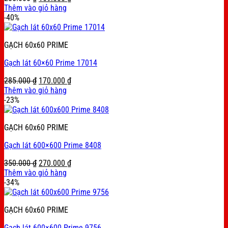
price
price
Thêm vào giỏ hàng
was:
is:
-40%
285.000 ₫.
169.000 ₫.
GẠCH 60x60 PRIME
Gạch lát 60×60 Prime 17014
Original
Current
285.000
₫
170.000
₫
price
price
Thêm vào giỏ hàng
was:
is:
-23%
285.000 ₫.
170.000 ₫.
GẠCH 60x60 PRIME
Gạch lát 600×600 Prime 8408
Original
Current
350.000
₫
270.000
₫
price
price
Thêm vào giỏ hàng
was:
is:
-34%
350.000 ₫.
270.000 ₫.
GẠCH 60x60 PRIME
Gạch lát 600×600 Prime 9756