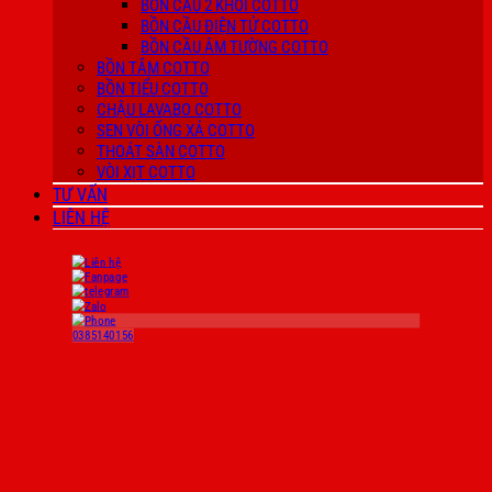
BỒN CẦU 2 KHỐI COTTO
BỒN CẦU ĐIỆN TỬ COTTO
BỒN CẦU ÂM TƯỜNG COTTO
BỒN TẮM COTTO
BỒN TIỂU COTTO
CHẬU LAVABO COTTO
SEN VÒI ỐNG XẢ COTTO
THOÁT SÀN COTTO
VÒI XỊT COTTO
TƯ VẤN
LIÊN HỆ
0385140156