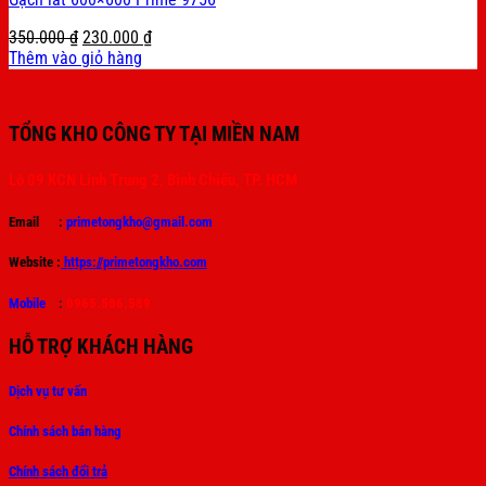
Original
Current
350.000
₫
230.000
₫
price
price
Thêm vào giỏ hàng
was:
is:
350.000 ₫.
230.000 ₫.
TỔNG KHO CÔNG TY TẠI MIỀN NAM
Lô 09 KCN Linh Trung 2, Bình Chiểu, TP. HCM
Email :
primetongkho@gmail.com
Website :
https://primetongkho.com
Mobile
:
0965.586.589
HỖ TRỢ KHÁCH HÀNG
Dịch vụ tư vấn
Chính sách bán hàng
Chính sách đổi trả