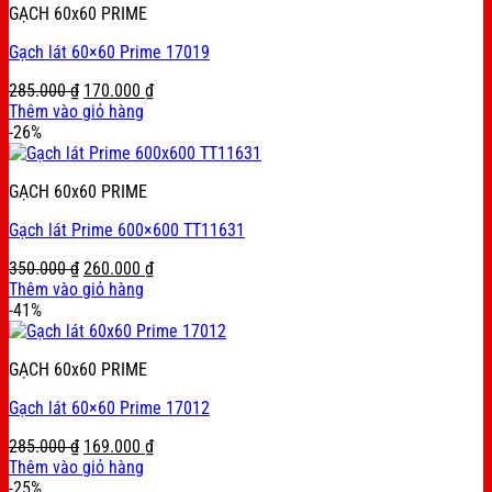
GẠCH 60x60 PRIME
Gạch lát 60×60 Prime 17019
Original
Current
285.000
₫
170.000
₫
price
price
Thêm vào giỏ hàng
was:
is:
-26%
285.000 ₫.
170.000 ₫.
GẠCH 60x60 PRIME
Gạch lát Prime 600×600 TT11631
Original
Current
350.000
₫
260.000
₫
price
price
Thêm vào giỏ hàng
was:
is:
-41%
350.000 ₫.
260.000 ₫.
GẠCH 60x60 PRIME
Gạch lát 60×60 Prime 17012
Original
Current
285.000
₫
169.000
₫
price
price
Thêm vào giỏ hàng
was:
is:
-25%