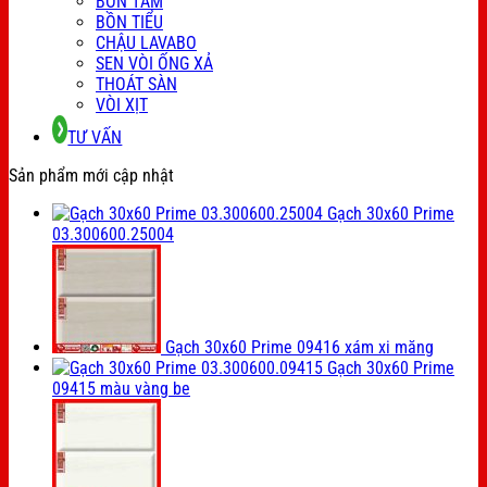
BỒN TẮM
BỒN TIỂU
CHẬU LAVABO
SEN VÒI ỐNG XẢ
THOÁT SÀN
VÒI XỊT
TƯ VẤN
Sản phẩm mới cập nhật
Gạch 30x60 Prime
03.300600.25004
Gạch 30x60 Prime 09416 xám xi măng
Gạch 30x60 Prime
09415 màu vàng be