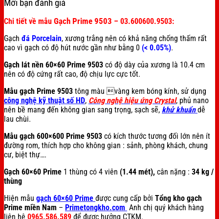
Mời bạn đánh giá
Gạch Prime 9503
Chi tiết về mẫu
– 03.600600.9503:
Gạch
đá Porcelain
, xương trắng nên có khả năng chống thấm rất
cao vì gạch có độ hút nước gần như bằng 0
(< 0.05%)
.
Gạch lát nền 60×60 Prime 9503
có độ dày của xương là 10.4 cm
nên có độ cứng rất cao, độ chịu lực cực tốt.
Mẫu gạch Prime 9503
tông màu vàng kem bóng kính, sử dụng
công nghệ kỹ thuật số HD
,
Công nghệ hiệu ứng Crystal
, phủ nano
nên bề mang đến không gian sang trọng, sạch sẽ,
khử khuẩn
dễ
lau chùi.
Mẫu gạch 600×600 Prime 9503
có kích thước tương đối lớn nên ít
đường rom, thích hợp cho không gian : sảnh, phòng khách, chung
cư, biệt thự….
Gạch 60×60 Prime
1 thùng có 4 viên
(1.44 mét),
cân nặng :
34 kg /
thùng
Hiện mẫu
gạch 60×60 Prime
được cung cấp bởi
Tổng kho gạch
Prime miền Nam
–
Primetongkho.com
Anh chị quý khách hàng
liên hệ
0965.586.589
để được hưởng CTKM.