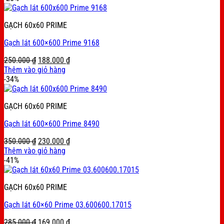
285.000 ₫.
169.000 ₫.
GẠCH 60x60 PRIME
Gạch lát 600×600 Prime 9168
Original
Current
250.000
₫
188.000
₫
price
price
Thêm vào giỏ hàng
was:
is:
-34%
250.000 ₫.
188.000 ₫.
GẠCH 60x60 PRIME
Gạch lát 600×600 Prime 8490
Original
Current
350.000
₫
230.000
₫
price
price
Thêm vào giỏ hàng
was:
is:
-41%
350.000 ₫.
230.000 ₫.
GẠCH 60x60 PRIME
Gạch lát 60×60 Prime 03.600600.17015
Original
Current
285.000
₫
169.000
₫