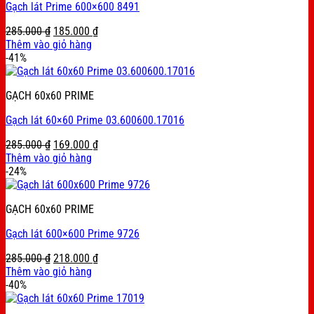
Gạch lát Prime 600×600 8491
Original
Current
285.000
₫
185.000
₫
price
price
Thêm vào giỏ hàng
was:
is:
-41%
285.000 ₫.
185.000 ₫.
GẠCH 60x60 PRIME
Gạch lát 60×60 Prime 03.600600.17016
Original
Current
285.000
₫
169.000
₫
price
price
Thêm vào giỏ hàng
was:
is:
-24%
285.000 ₫.
169.000 ₫.
GẠCH 60x60 PRIME
Gạch lát 600×600 Prime 9726
Original
Current
285.000
₫
218.000
₫
price
price
Thêm vào giỏ hàng
was:
is:
-40%
285.000 ₫.
218.000 ₫.