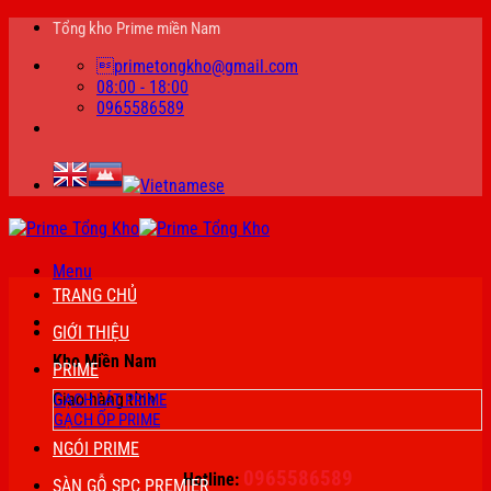
Bỏ
Tổng kho Prime miền Nam
qua
primetongkho@gmail.com
nội
08:00 - 18:00
dung
0965586589
Menu
TRANG CHỦ
GIỚI THIỆU
Kho Miền Nam
PRIME
Giao hàng tỉnh
GẠCH LÁT PRIME
GẠCH ỐP PRIME
NGÓI PRIME
0965586589
Hotline:
SÀN GỖ SPC PREMIER