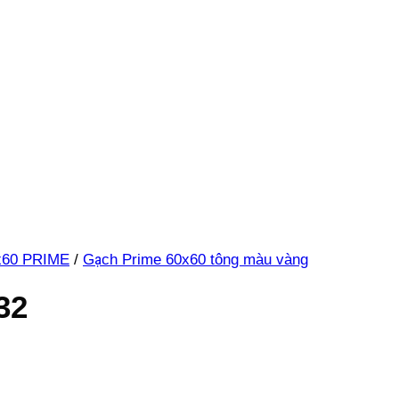
x60 PRIME
/
Gạch Prime 60x60 tông màu vàng
32