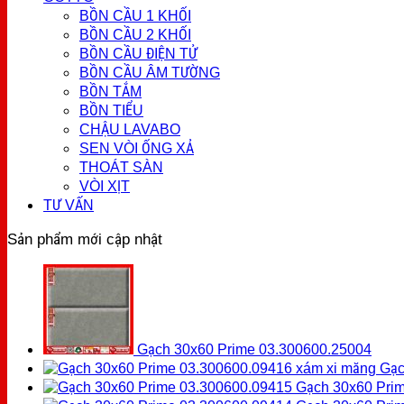
BỒN CẦU 1 KHỐI
BỒN CẦU 2 KHỐI
BỒN CẦU ĐIỆN TỬ
BỒN CẦU ÂM TƯỜNG
BỒN TẮM
BỒN TIỂU
CHẬU LAVABO
SEN VÒI ỐNG XẢ
THOÁT SÀN
VÒI XỊT
TƯ VẤN
Sản phẩm mới cập nhật
Gạch 30x60 Prime 03.300600.25004
Gạc
Gạch 30x60 Pri