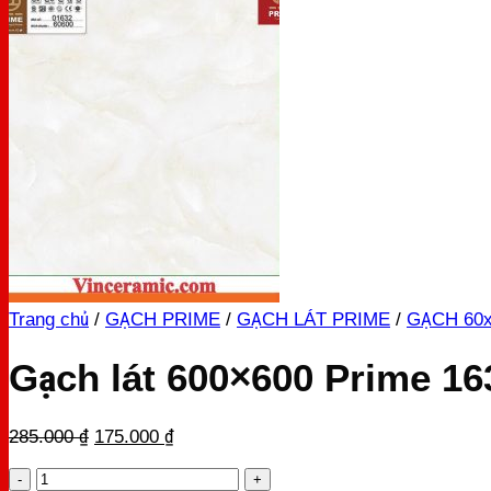
Trang chủ
/
GẠCH PRIME
/
GẠCH LÁT PRIME
/
GẠCH 60
Gạch lát 600×600 Prime 16
Original
Current
285.000
₫
175.000
₫
price
price
Gạch
was:
is: