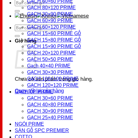
GẠCH 60×60 PRIME
Tìm
GẠCH 80×120 PRIME
kiếm:
GẠCH 30×90 PRIME
GẠCH 60×90 PRIME
Tìm
GẠCH 60×120 PRIME
kiếm:
GẠCH 15×60 PRIME GỖ
GẠCH 15×80 PRIME GỖ
Giỏ hàng
GẠCH 15×90 PRIME GỖ
GẠCH 20×120 PIRME
GẠCH 50×50 PRIME
Gạch 40×40 PRIME
GẠCH 30×30 PRIME
Chưa có sản phẩm trong giỏ hàng.
GẠCH 100×100 PRIME
GẠCH 120×120 PRIME
Quay trở lại cửa hàng
GẠCH ỐP PRIME
GẠCH 30×60 PRIME
GẠCH 40×80 PRIME
GẠCH 30×90 PRIME
GẠCH 25×40 PRIME
NGÓI PRIME
SÀN GỖ SPC PREMIER
COTTO